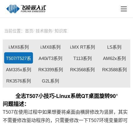
EN
在线购买
产品中心
当前位置：
首页
技术服务
知识库
行业应用
i.MX6系列
i.MX8系列
i.MX RT系列
LS系列
技术与支持
T507/T527系
A40i/T3系列
T113系列
AM62x系列
在线文档
AM335x系列
RK3399系列
RK3568系列
RK3588系列
列
方案定制
RK3576系列
G2L系列
关于飞凌
全志T507小技巧-Linux系统QT桌面旋转90°
问题描述：
天猫商城
T507
在使用过程中如果想要将桌面由横屏修改为竖屏，其实
淘宝商城
不需要修改驱动程序的，只需要修改一下T507环境变量即可
新闻中心