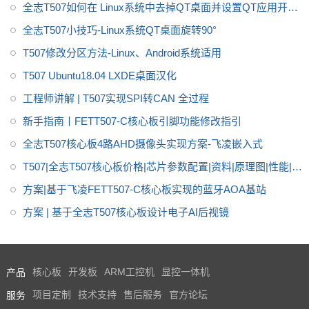
全志T507如何在 Linux系统中去掉QT桌面并设置QT应用开机
性能、低功耗以及丰富的用户接
口等优势，搭载Linux、Androi
自启-飞凌知识库
全志T507小技巧-Linux系统QT桌面旋转90°
d、Ubuntu*操作系统，适用于车
T507修改分区方法-Linux、Android系统适用
载电子、电力、医疗、工业控
T507 Ubuntu18.04 LXDE桌面汉化
制、物联网、智能终端等领域
工程师讲解 | T507实现SPI转CAN 全过程
新手指南丨FETT507-C核心板引脚功能修改指引
全志T507核心板4路AHD摄像头实现方案-飞凌嵌入式
T507|全志T507核心板价格|芯片参数配置|资料|原理图|性能|功
耗-飞凌
方案|基于飞凌FETT507-C核心板实现的蓝牙AOA基站
方案 | 基于全志T507核心板设计电子AI后视镜
产品
核心板
开发板
ARM工控机
显控一体机
服务
项目定制
技术支持
售后服务
官方论坛