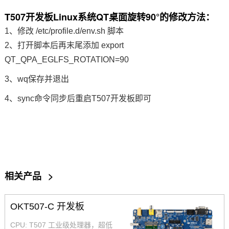
T507
开发板
Linux系统QT桌面旋转90°的修改方法：
技术论坛
1、修改 /etc/profile.d/env.sh 脚本
2、打开脚本后再末尾添加 export
QT_QPA_EGLFS_ROTATION=90
3、wq保存并退出
4、sync
命令
同步后重启T507开发板即可
相关产品
>
OKT507-C 开发板
CPU: T507 工业级处理器，超低