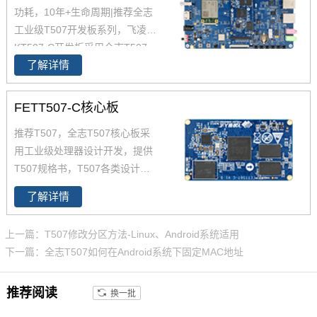
功耗，10年+生命周期|推荐全志
工业级T507开发板系列，飞凌O
KT507-C开发板采用全志T507
了解详情
四核工业级处理器 T507设计开
发，Cortex-A53架构，工业级宽
温，性能强，低功耗，是一款高
FETT507-C核心板
性价比的工业级产品，提供丰富
推荐T507，全志T507核心板采
的开发设计资料，提供产品规格
用工业级处理器设计开发，提供
书，软硬件手册等，全志的T507
T507规格书，T507各类设计资
适用于车载电子、电力、医疗、
料。FETT507-C核心板集成全志
工业控制、物联网、智能终端等
了解详情
T507四核工业级处理器设计开
领域。
发，Cortex-A53架构，主频1.5G
上一篇：T507修改分区方法-Linux、Android系统适用
Hz，集成G31 GPU，内存2GB D
下一篇：全志T507如何在Android系统下固定MAC地址
DR3L，存储8GB eMMC。整板
工业级运行温宽，支持绝大部分
推荐阅读
换一批
当前流行的视频及图片格式解
码，具有稳定可靠的工业级产品