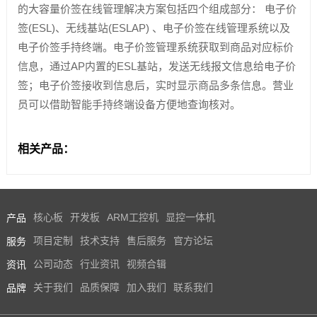
的大容量价签在线管理解决方案包括四个组成部分： 电子价
签(ESL)、无线基站(ESLAP) 、电子价签在线管理系统以及
电子价签手持终端。电子价签管理系统获取到商品对应标价
信息，通过AP内置的ESL基站，发送无线报文信息给电子价
签；电子价签接收到信息后，实时显示商品多条信息。营业
员可以借助智能手持终端设备方便地查询核对。
相关产品：
产品
核心板
开发板
ARM工控机
显控一体机
服务
项目定制
技术支持
售后服务
官方论坛
资讯
公司动态
行业资讯
视频合辑
品牌
关于我们
品质保障
加入我们
联系我们