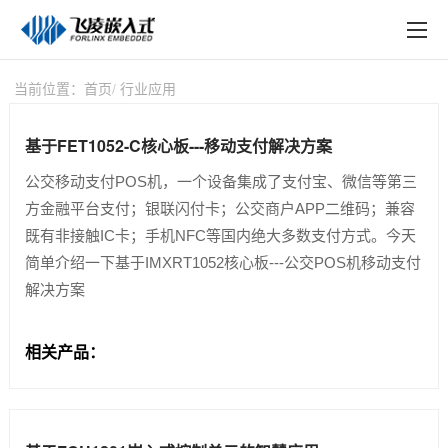
EN
在线购买
产品中心
当前位置：
首页
行业应用
行业应用
基于FET1052-C核心板---移动支付解决方案
技术与支持
公交移动支付POS机，一个设备集成了支付宝、微信等第三
方金融平台支付；银联闪付卡；公交商户APP二维码；兼容
在线文档
既有非接触IC卡；手机NFC等国内绝大多数支付方式。今天
简单介绍一下基于IMXRT1052核心板---公交POS机移动支付
方案定制
解决方案
关于飞凌
相关产品：
天猫商城
淘宝商城
新闻中心