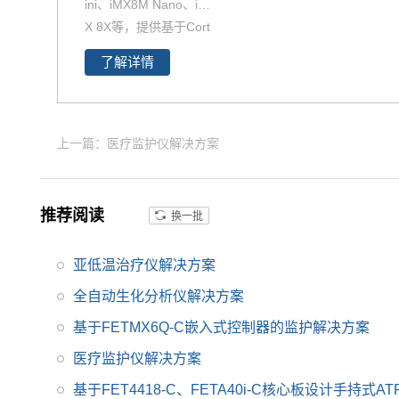
ini、iMX8M Nano、iM
X 8X等，提供基于Cort
ex-A72 + Cortex-A5
了解详情
3、Cortex-A35核心，
搭配实时任务处理的Co
rtex-M4和Cortex M7的
解决方案，适用于从消
上一篇：医疗监护仪解决方案
费家庭音频到工业楼宇
自动化及移动计算机
等。飞凌嵌入式近期推
推荐阅读
换一批
出的iMX8系列i.MX8M
mini核心板基于四核Co
亚低温治疗仪解决方案
rtex-A53、单核Cortex-
M4架构的i.MX 8Mmini
全自动生化分析仪解决方案
处理器设计，现已全面
基于FETMX6Q-C嵌入式控制器的监护解决方案
上市，更多
i.MX8M
核心
医疗监护仪解决方案
板产品、解决方案详
情，欢迎致电飞凌嵌入
基于FET4418-C、FETA40i-C核心板设计手持式A