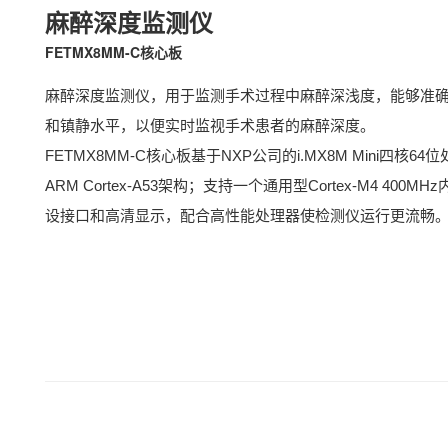
麻醉深度监测仪
FETMX8MM-C
核心板
麻醉深度监测仪，用于监测手术过程中麻醉深浅度，能够准
和镇静水平，以便实时监视手术患者的麻醉深度。
FETMX8MM-C核心板基于
NXP
公司的
i.MX8M Min
i四核64位
ARM
Cortex
-A53架构；支持一个通用型Cortex-
M4
400MH
设接口和高清显示，配合高性能处理器使检测仪运行更流畅