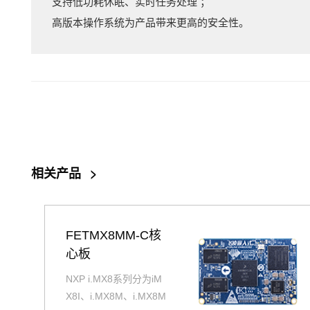
支持低功耗休眠、实时任务处理 ；
高版本操作系统为产品带来更高的安全性。
相关产品
>
FETMX8MM-C核
心板
NXP i.MX8系列分为iM
X8I、i.MX8M、i.MX8M