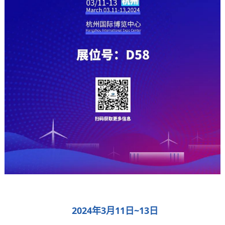
2024年3月11日~13日