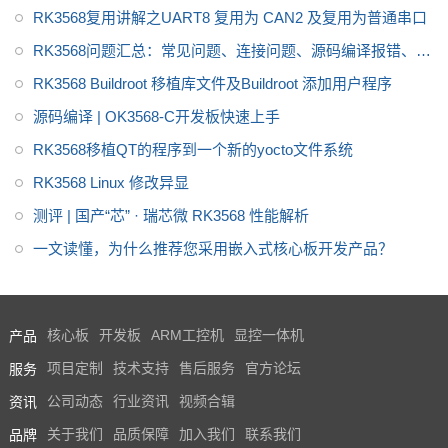
RK3568复用讲解之UART8 复用为 CAN2 及复用为普通串口
RK3568问题汇总：常见问题、连接问题、源码编译报错、显
示问题、PCIE问题
RK3568 Buildroot 移植库文件及Buildroot 添加用户程序
源码编译 | OK3568-C开发板快速上手
RK3568移植QT的程序到一个新的yocto文件系统
RK3568 Linux 修改异显
测评 | 国产“芯” · 瑞芯微 RK3568 性能解析
一文读懂，为什么推荐您采用嵌入式核心板开发产品？
产品
核心板
开发板
ARM工控机
显控一体机
服务
项目定制
技术支持
售后服务
官方论坛
资讯
公司动态
行业资讯
视频合辑
品牌
关于我们
品质保障
加入我们
联系我们