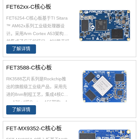
品中具有较高优势，RK3568处
FET62xx-C核心板
理器是一款定位中高端的通用型
FET6254-C核心板基于TI Sitara
SoC， 飞凌RK3568核心板主要
™ AM62x系列工业级处理器设
面向工业互联网、HMI、NVR存
计。采用Arm Cortex A53架构，
储、车载中控、工业网关等领
并集成了广泛的接口，如2路支持
域。目前RK3568系列已经批量
了解详情
TSN的千兆以太网、USB 2.0CA
稳定出货
N-FD，AM6254核心板兼容AM6
2x全系列处理器，提供单核、双
FET3588-C核心板
核、四核可选，功能引脚完全兼
RK3588芯片系列是Rockchip推
容，飞凌嵌入式已经适配AM625
出的旗舰级工业级产品，采用先
4 AM6231 AM6232三款芯片为
进的8nm制程工艺，集成4核Cort
您带来灵活的成本组合方案，AM
ex-A76+4核Cortex-A55架构，A
62x可应用于广泛的工业环境，
了解详情
76主频高达2.4GHz，A55核主频
如人机界面(HMI)、工业计算机、
高达1.8GHz，能够提供强大的性
边缘计算、零售自动化、充电桩
能支撑。飞凌FET3588-C核心板
控制单元(TCU)、医疗设备等。
FET-MX9352-C核心板
经过了严苛的环境温度测试和压