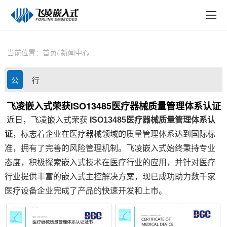
EN
在线购买
产品中心
当前位置：
首页
新闻中心
行业应用
公
行
技术与支持
司
业
飞凌嵌入式荣获ISO13485医疗器械质量管理体系认证
在线文档
近日，飞凌嵌入式荣获
ISO13485
医疗
器械质量管理体系认
动
资
方案定制
证
，标志着企业在医疗器械领域的质量管理体系达到国际标
态
讯
准，拥有了完善的风险管理机制。
飞凌嵌入式
始终秉持专业
关于飞凌
态度，积极探索
嵌入式
技术在医疗行业的应用，并针对医疗
行业提供丰富的嵌入式主控解决
方案
，现已成功助力数千家
天猫商城
医疗设备企业完成了产品的快速开发和上市。
淘宝商城
新闻中心