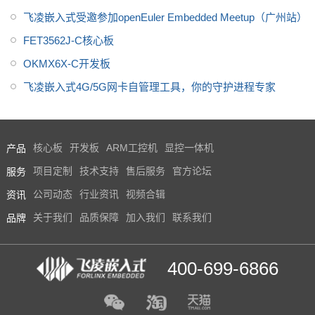
工博会
飞凌嵌入式受邀参加openEuler Embedded Meetup（广州站）
FET3562J-C核心板
OKMX6X-C开发板
飞凌嵌入式4G/5G网卡自管理工具，你的守护进程专家
产品
核心板
开发板
ARM工控机
显控一体机
服务
项目定制
技术支持
售后服务
官方论坛
资讯
公司动态
行业资讯
视频合辑
品牌
关于我们
品质保障
加入我们
联系我们
400-699-6866