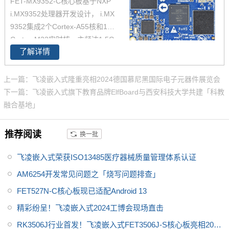
FET-MX9352-C核心板基于NXP
力测试，确保在高端应用中能够
i.MX9352处理器开发设计， i.MX
稳定运行。您可以通过飞凌提供
9352集成2个Cortex-A55核和1个
的rk3588开发套件充分评估和验
Cortex-M33实时核，主频达1.5G
证其性能。
了解详情
Hz， 原生支持8路UART、2路Et
hernet(含1路TSN)、2路USB 2.
0、2路CAN-FD总线等常用接
上一篇：飞凌嵌入式隆重亮相2024德国慕尼黑国际电子元器件展览会
口。飞凌iMX93x系列在经市场验
下一篇：飞凌嵌入式旗下教育品牌ElfBoard与西安科技大学共建「科教
证的 i.MX 6和i.MX 8基础上进行
融合基地」
了升级，集成NPU 可加速边缘机
器学习应用，i.MX9352核心板体
推荐阅读
换一批
积小巧，便于嵌入到您的产品
中。
飞凌嵌入式荣获ISO13485医疗器械质量管理体系认证
AM6254开发常见问题之「烧写问题排查」
FET527N-C核心板现已适配Android 13
精彩纷呈！飞凌嵌入式2024工博会现场直击
RK3506J行业首发！飞凌嵌入式FET3506J-S核心板亮相2024