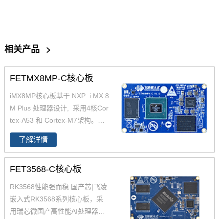
相关产品
>
FETMX8MP-C核心板
iMX8MP核心板基于 NXP i.MX 8
M Plus 处理器设计, 采用4核Cor
tex-A53 和 Cortex-M7架构。支
持双千兆网口，iMX8MP性能强
了解详情
劲最高运行速率可达2.3TOPS，
并且i.MX8MP功耗更低≤2W 。iM
FET3568-C核心板
X 8M Plus系列专注于机器学习和
视觉、高级多媒体以及具有高可
RK3568性能强而稳 国产芯|飞凌
靠性的工业自动化。它旨在满足
嵌入式RK3568系列核心板，采
智慧家庭、楼宇、城市和工业4.0
用瑞芯微国产高性能AI处理器RK
应用的需求。飞凌iMX8MP核心