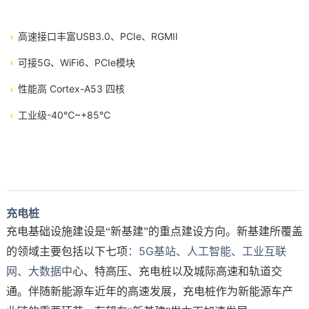
◐
高速接口丰富USB3.0、PCIe、
RGMII
◐
可接5G、WiFi6、PCIe模块
◐
性能高 Cortex-A53 四核
◐
工业级-40℃~+85℃
充电桩
充电基础设施建设是“
新基建
”的重点建设方向。新基建所覆盖
：5G基站、人工智能、工业互联
的领域主要包括以下七项
网、大数据中
心、特高压、充电桩以及城际高速和
轨道交
通
。伴随新能源车近年的高速发展，充电桩作为新能源车产