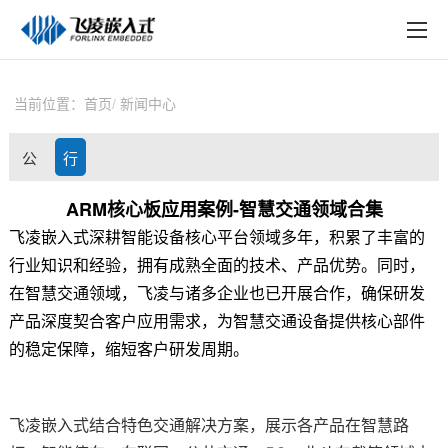
EN
在线购买
产品中心
当前位置：
首页
新闻中心
行业应用
公
行
技术与支持
司
业
ARM核心板应用案例-智慧交通领域合集
在线文档
飞
凌
嵌入式
深耕智能设备核心平台领域多年，积累了丰富的
动
资
方案定制
行业知识和经验，拥有成熟全面的技术、产品优势。同时，
态
讯
在
智慧交通
领域，
飞凌
与诸多企业也已开展合作，确保研发
关于飞凌
产品深度契合客户应用需求，为智慧交通设备提供核心部件
的稳定保障，缩短客户研发周期。
天猫商城
淘宝商城
飞凌嵌入式
结合特色交通解决
方案
，展示各产品在智慧路
新闻中心