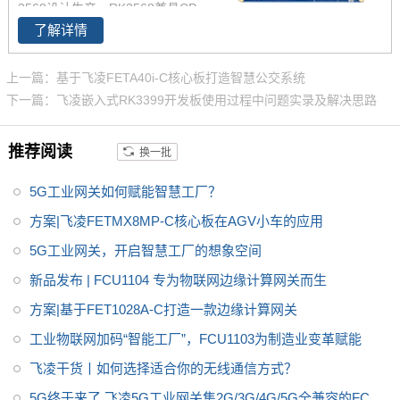
3568设计生产，RK3568兼具CP
板提供用户手册，iMX8MP原理
了解详情
U、GPU、NPU、VPU于一身，
图，引脚定义等。
RK3568 性能、性价比在同类产
品中具有较高优势，RK3568处
上一篇：基于飞凌FETA40i-C核心板打造智慧公交系统
理器是一款定位中高端的通用型
下一篇：飞凌嵌入式RK3399开发板使用过程中问题实录及解决思路
SoC， 飞凌RK3568核心板主要
面向工业互联网、HMI、NVR存
推荐阅读
换一批
储、车载中控、工业网关等领
域。目前RK3568系列已经批量
5G工业网关如何赋能智慧工厂？
稳定出货
方案|飞凌FETMX8MP-C核心板在AGV小车的应用
5G工业网关，开启智慧工厂的想象空间
新品发布 | FCU1104 专为物联网边缘计算网关而生
方案|基于FET1028A-C打造一款边缘计算网关
工业物联网加码“智能工厂”，FCU1103为制造业变革赋能
飞凌干货丨如何选择适合你的无线通信方式？
5G终于来了,飞凌5G工业网关集2G/3G/4G/5G全兼容的FCU2