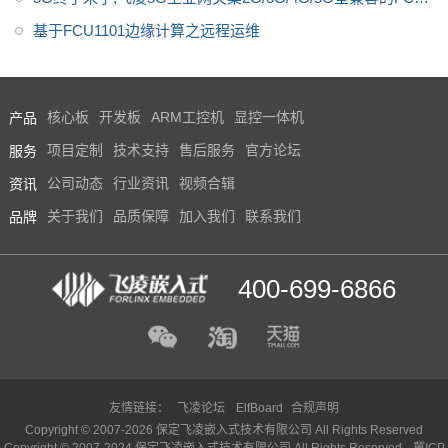
301震撼上市
基于FCU1101边缘计算之远程运维
产品
核心板
开发板
ARM工控机
显控一体机
服务
项目定制
技术支持
售后服务
官方论坛
资讯
公司动态
行业资讯
视频合辑
品牌
关于我们
品质保障
加入我们
联系我们
400-699-6866
友情链接：
飞凌论坛
ElfBoard
合规声明
Copyright © 2007-2026 保定飞凌嵌入式技术有限公司 All Rights Reserved