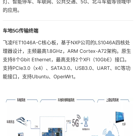
灯、智能停车、
车联网
、公共交通、5G、
北斗
车载
等领域中
的应用。
技术论坛
车地5G传输终端
飞凌
FET1046A
-C
核心板
，基于
NXP
公司的
LS1046A
四核处
理器设计，主频最高1.8GHz，
ARM
Cortex
-
A7
2架构。原生
支持8个Gbit Ethernet，最高支持2个XFI（10GbE）接口。
支持PCIe3.0（x4）、SATA3.0、USB3.0、UART、IIC等功
能接口，支持Ubuntu、OpenWrt。