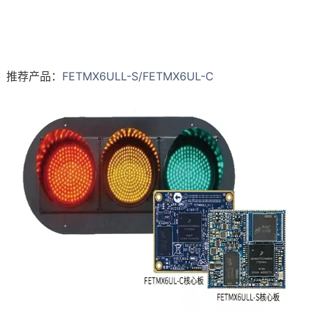
推荐产品：
FETMX6ULL-S/FETMX6UL-C