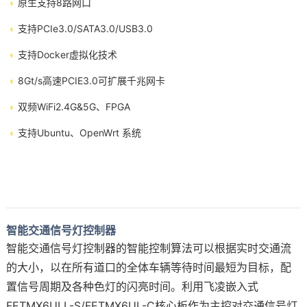
◐
原生支持8路网口
◐
支持PCIe3.0/SATA3.0/USB3.0
◐
支持Docker虚拟化技术
◐
8Gt/s高速PCIE3.0可扩展
千兆网
卡
◐
双频WiFi2.4G&5G、FPGA
◐
支持Ubuntu、OpenWrt 系统
智能交通信号灯控制器
智能交通信号灯控制器的智能控制算法可以根据实时交通流
的大小，以在所有道口的全体车辆等待时间最短为目标，配
置信号周期及各种色灯的闪亮时间。利用飞凌嵌入式
FETMX6ULL
-S/
FETMX6UL
-C核心板作为主控对交通信号灯