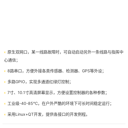
◐
原生
双网口
，某一线路故障时，可自动启动另外一条线路与指挥中
心通信；
◐
8路串口，方便外接各类传感器、检测器、GPS等外设；
◐
多路
GPIO
，实现多通道红绿灯控制；
◐
7寸、10.1寸高清屏幕显示，方便设置控制器的各种参数；
◐
工业级-40-85℃，在户外严酷的环境下可长时间稳定运行；
◐
采用Linux+QT开发，提供各接口的开发例程。