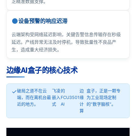
乏精准数据支撑。
设备预警的响应迟滞
云端架构受网络延迟影响，关键告警信息传输存在秒级
延迟。产线异常无法及时停机，导致批量性不良品产
生，造成重大经济损失。
边缘AI盒子的核心技术
破局之道不在云
飞凌
的
边
盒子，正是一颗专
端，而在离机台最
嵌入
FCU3501
缘
为工业现场定制
近的地方。
式
AI
计
的"数字脑核"。
算