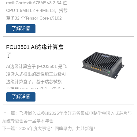
rm® Cortex® A78AE v8.2 64 位
CPU 1.5MB L2 + 4MB L3，搭载
至多32 个Tensor Core 的102
4 核NVIDIA Ampere 架构 GPU
了解详情
1，AI性能最高可达40TOPS2，
可应用在智慧交通、智慧工厂、
FCU3501 AI边缘计算盒
智慧建筑等行业，用于边缘侧AI
子
计算。产品采用无风扇被动散热
设计，经过了严苛的环境、EMC
AI边缘计算盒子 |FCU3501 是飞
测试，确保其工作稳定可靠。
凌嵌入式推出的高性能工业级AI
边缘计算盒子，基于瑞芯微旗舰
处理器 RK3588J 打造，集成 4×
了解详情
Cortex-A76 + 4×Cortex-A55 八
核CPU 与 6 TOPS NPU，是一款
专为复杂场景设计的智能8K编解
上一篇：飞凌嵌入式参加2025年度江苏省集成电路学会嵌入式芯片与
视觉分析智能盒。
AI边缘计算盒
系统专委会第一届学术年会
子
支持16路1080P视频并发接入
下一篇：2025年度大事记：回眸聚力，共赴新程！
与AI推理，广泛应用于智慧交