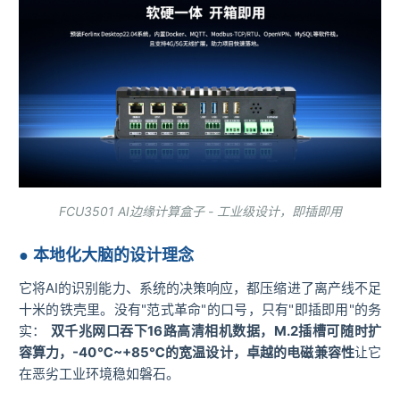
FCU3501 AI边缘计算盒子 - 工业级设计，即插即用
● 本地化大脑的设计理念
它将AI的识别能力、系统的决策响应，都压缩进了离产线不足
十米的铁壳里。没有"范式革命"的口号，只有"即插即用"的务
实：
双
千兆网
口吞下16路高清相机数据，M.2插槽可随时扩
容算力，-40℃~+85℃的宽温设计，卓越的电磁兼容性
让它
在恶劣工业环境稳如磐石。