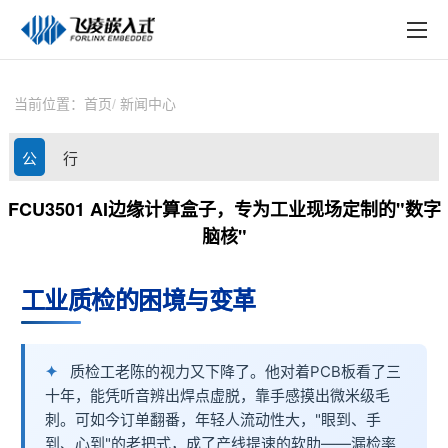
EN
在线购买
产品中心
当前位置：
首页
新闻中心
行业应用
公
行
技术与支持
司
业
FCU3501 AI边缘计算盒子，专为工业现场定制的"数字
在线文档
脑核"
动
资
方案定制
态
讯
工业质检的困境与变革
关于飞凌
天猫商城
质检工老陈的视力又下降了。他对着PCB板看了三
十年，能凭听音辨出焊点虚脱，靠手感摸出微米级毛
淘宝商城
刺。可如今订单翻番，年轻人流动性大，"眼到、手
新闻中心
到、心到"的老把式，成了产线提速的软肋——漏检率