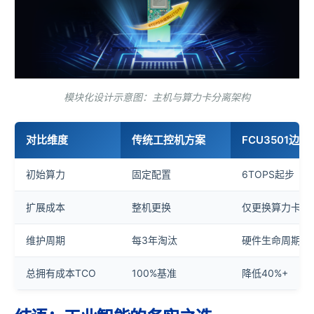
模块化设计示意图：主机与算力卡分离架构
对比维度
传统
工控
机
方案
FCU3501边
初始算力
固定配置
6TOPS起步
扩展成本
整机更换
仅更换算力卡
维护周期
每3年淘汰
硬件生命周期≥
总拥有成本TCO
100%基准
降低40%+