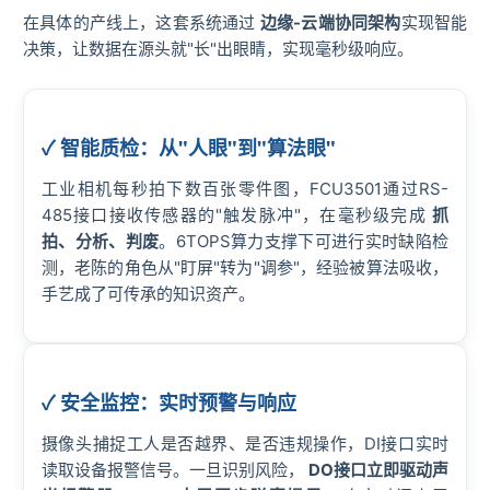
在具体的产线上，这套系统通过
边缘-云端协同架构
实现智能
决策，让数据在源头就"长"出眼睛，实现毫秒级响应。
✓ 智能质检：从"人眼"到"算法眼"
工业相机每秒拍下数百张零件图，FCU3501通过RS-
485接口接收传感器的"触发脉冲"，在毫秒级完成
抓
拍、分析、判废
。6TOPS算力支撑下可进行实时缺陷检
测，老陈的角色从"盯屏"转为"调参"，经验被算法吸收，
手艺成了可传承的知识资产。
✓ 安全监控：实时预警与响应
摄像头捕捉工人是否越界、是否违规操作，DI接口实时
读取设备报警信号。一旦识别风险，
DO接口立即驱动声