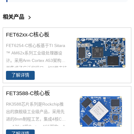
相关产品
>
FET62xx-C核心板
FET6254-C核心板基于TI Sitara
™ AM62x系列工业级处理器设
计。采用Arm Cortex A53架构，
并集成了广泛的接口，如2路支持
了解详情
TSN的千兆以太网、USB 2.0CA
N-FD，AM6254核心板兼容AM6
2x全系列处理器，提供单核、双
FET3588-C核心板
核、四核可选，功能引脚完全兼
RK3588芯片系列是Rockchip推
容，飞凌嵌入式已经适配AM625
出的旗舰级工业级产品，采用先
4 AM6231 AM6232三款芯片为
进的8nm制程工艺，集成4核Cort
您带来灵活的成本组合方案，AM
ex-A76+4核Cortex-A55架构，A
62x可应用于广泛的工业环境，
了解详情
76主频高达2.4GHz，A55核主频