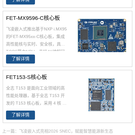
如人机界面(HMI)、工业计算机、
高达1.8GHz，能够提供强大的性
边缘计算、零售自动化、充电桩
能支撑。飞凌FET3588-C核心板
控制单元(TCU)、医疗设备等。
FET-MX9596-C核心板
经过了严苛的环境温度测试和压
飞凌嵌入式推出基于NXP i.MX95
力测试，确保在高端应用中能够
的FET-MX95xx-C核心板，集成
稳定运行。您可以通过飞凌提供
高性能核与实时、安全核，具备2
的rk3588开发套件充分评估和验
TOPS算力NPU，支持4K编解码
证其性能。
了解详情
和图形加速，适用于边缘计算、
汽车、工业物联网等领域。i.MX9
5核心板原生支持多种接口，开发
FET153-S核心板
板采用分体式设计，方便用户二
全志 T153 是面向工业领域的高
次开发。飞凌作为NXP金牌伙
性能处理器，
基于全志 T153 开
伴，提供高性能、工业级嵌入式
发的 T153 核心板，
采用 4 核 C
解决方案，助您产品快速上市，
ortex-A7+64 位 RISC-V 异构架
领先行业。选择i.MX95核心板，
了解详情
构，主频达 1.6GHz（A7）+600
选择飞凌。
MHz（RISC-V），兼顾高效数据
上一篇：飞凌嵌入式亮相2026 SNEC，赋能智慧能源新生态
处理与实时控制需求。原生支持