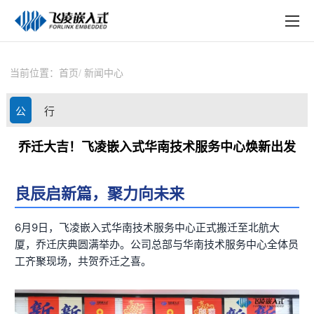
EN
在线购买
产品中心
当前位置：
首页
新闻中心
行业应用
公
行
技术与支持
司
业
乔迁大吉！飞凌嵌入式华南技术服务中心焕新出发
在线文档
动
资
方案定制
良辰启新篇，聚力向未来
态
讯
关于飞凌
6月9日，
飞凌嵌入式
华南技术服务中心正式搬迁至北航大
厦，乔迁庆典圆满举办。公司总部与华南技术服务中心全体员
天猫商城
工齐聚现场，共贺乔迁之喜。
淘宝商城
新闻中心