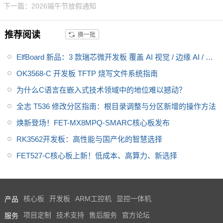
下一篇：2026端午节放假通知
3 路 GMAC 千兆以太网、2 路 C
AN-FD、LocalBus 并行总线，接
推荐阅读
换一批
口资源丰富，cpu引脚全引出，
适配多设备连接。核心板采用 10
ElfBoard 新品：3 款瑞芯微开发板 覆盖 AI 视觉 / 边缘 AI / 嵌
0% 国产工业级元器件，-40℃~8
5℃宽温稳定运行，支持国密算法
入式进阶学习
OK3568-C 开发板 TFTP 烧写文件系统指南
与安全启动，满足电力、工业控
为什么C语言在嵌入式技术领域中的地位难以撼动？
制、新能源、医疗等场景需求，
全志 T536 修改分区指南：根目录调整与分区新增的操作方法
且提供 10-15 年供货保障，助力
用户产品快速落地。
焕新登场！FET-MX8MPQ-SMARC核心板发布
RK3562开发板：高性能与国产化的智慧选择
FET527-C核心板上新！低成本、高算力、新选择
产品
核心板
开发板
ARM工控机
显控一体机
服务
项目定制
技术支持
售后服务
官方论坛