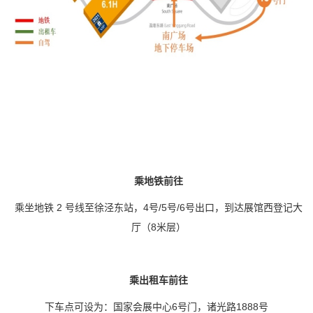
乘地铁前往
乘坐地铁
2
号线至徐泾东站，
4
号
/5
号
/6
号出口，到达展馆西登记大
厅（
8
米层）
乘出租车前往
下车点可设为：国家会展中心
6
号门，诸光路
1888
号