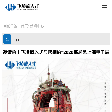
EN
在线购买
产品中心
当前位置：
首页
新闻中心
行业应用
公
行
技术与支持
司
业
邀请函丨飞凌嵌入式与您相约“2020慕尼黑上海电子展
在线文档
动
资
方案定制
态
讯
关于飞凌
天猫商城
淘宝商城
新闻中心