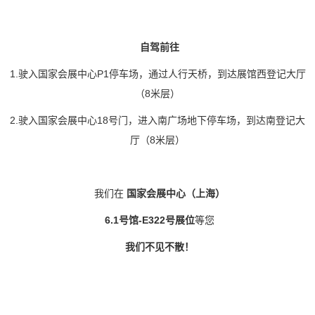
自驾前往
1.
驶入国家会展中心
P1
停车场，通过人行天桥，到达展馆西登记大厅
（
8
米层）
2.
驶入国家会展中心
18
号门，进入南广场地下停车场，到达南登记大
厅（
8
米层）
我们在
国家会展中心（上海）
6.1
号馆
-E322
号展位
等您
我们不见不散！