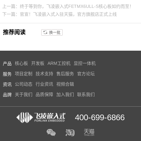
上一篇：终于等到你，飞凌嵌入式FETMX6ULL-S核心板如约而至！
下一篇：官宣！飞凌嵌入式入驻天猫，官方旗舰店正式上线
推荐阅读
换一批
产品
核心板
开发板
ARM工控机
显控一体机
服务
项目定制
技术支持
售后服务
官方论坛
资讯
公司动态
行业资讯
视频合辑
品牌
关于我们
品质保障
加入我们
联系我们
400-699-6866