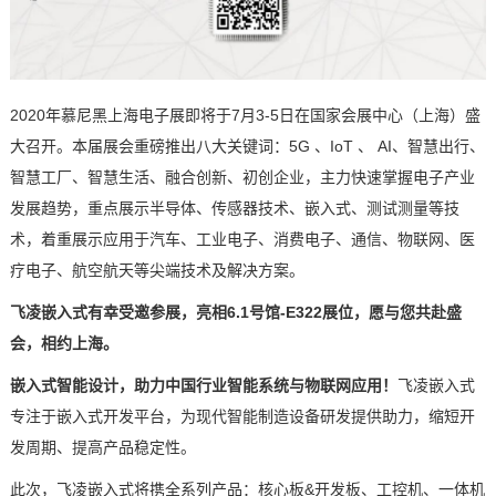
2020年慕尼黑上海电子展即将于7月3-5日在国家会展中心（上海）盛
大召开。本届展会重磅推出八大关键词：5G 、IoT 、 AI、智慧出行、
智慧工厂、智慧生活、融合创新、初创企业，主力快速掌握电子产业
发展趋势，重点展示半导体、传感器技术、
嵌入式
、测试测量等技
术，着重展示应用于汽车、工业电子、消费电子、通信、
物联网
、
医
疗
电子、航空航天等尖端技术及解决
方案
。
飞凌嵌入式
有幸受邀参展，亮相
6.1号馆-E322展位，愿与您共赴盛
会，相约上海。
嵌入式智能设计，助力中国行业智能系统与物联网应用！
飞凌
嵌入式
专注于嵌入式开发平台，为现代智能制造设备研发提供助力，缩短开
发周期、提高产品稳定性。
此次，飞凌嵌入式将携全系列产品：
核心板
&
开发板
、
工控
机、一体机