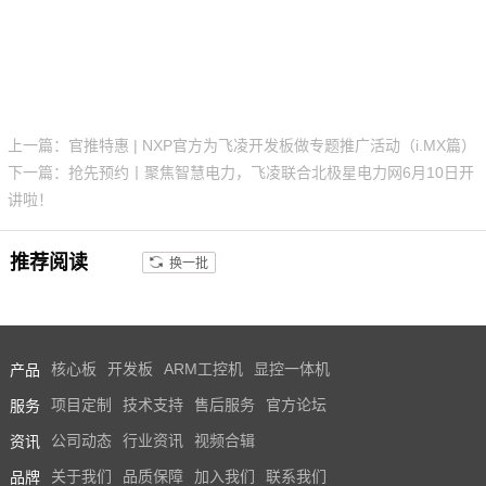
上一篇：官推特惠 | NXP官方为飞凌开发板做专题推广活动（i.MX篇）
下一篇：抢先预约丨聚焦智慧电力，飞凌联合北极星电力网6月10日开
讲啦！
推荐阅读
换一批
产品
核心板
开发板
ARM工控机
显控一体机
服务
项目定制
技术支持
售后服务
官方论坛
资讯
公司动态
行业资讯
视频合辑
品牌
关于我们
品质保障
加入我们
联系我们