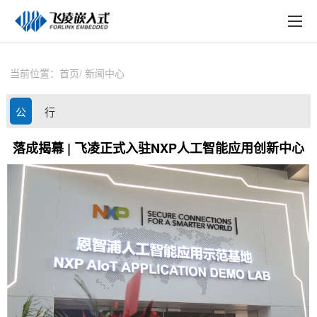
EN
在线购买
产品中心
当前位置：
首页
新闻中心
行业应用
公
行
技术与支持
司
业
落成揭幕 | 飞凌正式入驻NXP人工智能应用创新中心
在线文档
动
资
方案定制
态
讯
关于飞凌
天猫商城
淘宝商城
新闻中心