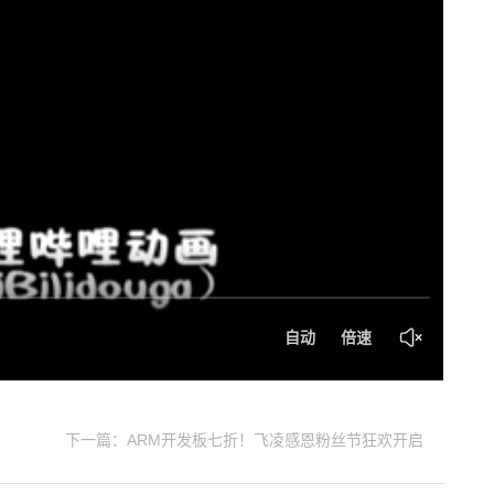
下一篇：ARM开发板七折！飞凌感恩粉丝节狂欢开启