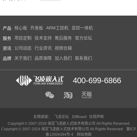
产品
核心板
开发板
ARM工控机
显控一体机
服务
项目定制
技术支持
售后服务
官方论坛
资讯
公司动态
行业资讯
视频合辑
品牌
关于我们
品质保障
加入我们
联系我们
400-699-6866
友情链接：
飞凌论坛
ElfBoard
合规声明
Copyright © 2007-2026 保定飞凌嵌入式技术有限公司 All Rights Reserved
Copyright © 2007-2024 保定飞凌嵌入式技术有限公司 All Rights Reserved
冀ICP
备12004394号-4
网站地图