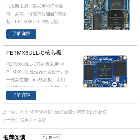
飞凌新出的一款采用NXP高性
能、高效、低成本处理器的
核心
板—FETMX6ULL-S核心板，
i.M
X6ULL核心板采用邮票孔连接方
了解详情
式，
ARM Cortex-A7内核
，原生
两路网口，两路Can和八路串
FETMX6ULL-C核心板
口，可以和多种设备同时通讯。i.
MX6ULL核心板支持工业级和扩
FETMX6ULL-C核心板采用NX
展商业级两种配置，并且经过了
P i.MX6ULL处理器开发设计，是
高低温测试的检验，iMX6ULL核
一款高性能Linux核心板，采用低
心板采用Linux4.1.15+Qt5.6操作
功耗的ARM Cortex-A7架构，运
系统，方便开发自己的应用程
了解详情
行速度高达800MHz。iMX6ULL
序。
核心板29*40mm ，iMX6ULL这
款处理器功能接口资源丰富，供
上一篇：基于iMX8MM核心板的全自动特定蛋白分析仪
货周期长。
下一篇：超声手术设备
推荐阅读
换一批