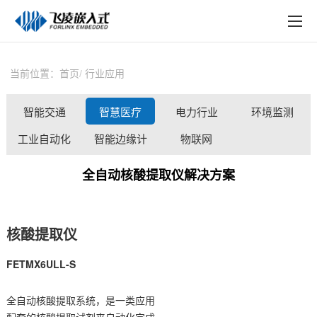
EN
在线购买
产品中心
当前位置：
首页
行业应用
行业应用
智能交通
智慧医疗
电力行业
环境监测
技术与支持
工业自动化
智能边缘计
物联网
在线文档
算
全自动核酸提取仪解决方案
方案定制
关于飞凌
核酸提取仪
天猫商城
FETMX6ULL
-S
淘宝商城
全自动核酸提取系统，是一类应用
新闻中心