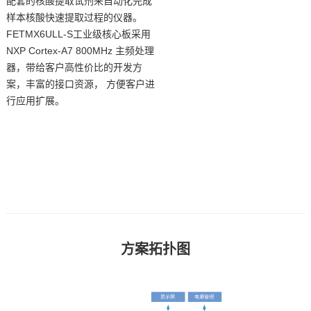
配套的核酸提取试剂来自动化完成
样本核酸快速提取过程的仪器。
技术论坛
FETMX6UL
L-S工业级
核心板
采用
NXP
Cortex
-
A7
800MHz 主频处理
器，带给客户高性价比的开发
方
案
，丰富的接口资源， 方便客户进
行应用扩展。
方案拓扑图