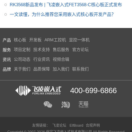
RK3568新品发布 | 飞凌嵌入式FET3568-C核心板正式发布
一文读懂，为什么推荐您采用嵌入式核心板开发产品？
产品
核心板
开发板
ARM工控机
显控一体机
服务
项目定制
技术支持
售后服务
官方论坛
资讯
公司动态
行业资讯
视频合辑
品牌
关于我们
品质保障
加入我们
联系我们
400-699-6866
友情链接：
飞凌论坛
ElfBoard
合规声明