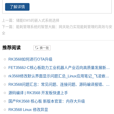
国产化高性能处理器，瑞芯微RK
了解详情
3568芯片是一款定位中高端的通
用型SoC，瑞芯微RK3568芯片是
上一篇：储能EMS的嵌入式系统选择
一款定位中高端的通用型SoC，
下一篇：能耗管理系统的智慧大脑：网关助力实现能耗管理的高效与安
NPU达到1Tops，飞凌RK3568系
全
列核心板提供瑞芯微RK3568规
格书_datasheet_数据手册_原理
推荐阅读
换一批
图等，
RK3568如何进行OTA升级
FET3568J-C核心板助力工业机器人产业迈向高质量发展新阶
段
rk3568修改默认界面显示问题汇总_Linux应用笔记_飞凌嵌入
式
RK3568问题汇总：常见问题、连接问题、源码编译报错、显
示问题、PCIE问题
源码编译 | RK3568 开发板快速上手
国产RK3568 核心板 新版本官宣：内存大升级
RK3568 Linux 修改异显