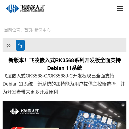
EN
在线购买
产品中心
当前位置：
首页
新闻中心
行业应用
公
行
技术与支持
司
业
新版本！飞凌嵌入式RK3568系列开发板全面支持
在线文档
Debian 11系统
动
资
方案定制
飞凌嵌入式
OK3568-C/OK3568J-C
开发板
现已全面支持
态
讯
Debian 11系统，新系统的加持能为用户提供主控新选择，并
关于飞凌
为开发者带来更多开发便利！
天猫商城
淘宝商城
新闻中心