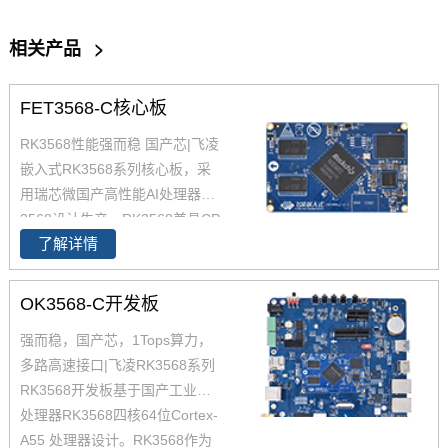
相关产品
>
FET3568-C核心板
RK3568性能强而稳 国产芯|飞凌
嵌入式RK3568系列核心板，采
用瑞芯微国产高性能AI处理器RK
3568设计生产，RK3568兼具CP
了解详情
U、GPU、NPU、VPU于一身，
RK3568 性能、性价比在同类产
品中具有较高优势，RK3568处
OK3568-C开发板
理器是一款定位中高端的通用型
强而稳，国产芯，1Tops算力，
SoC， 飞凌RK3568核心板主要
多路高速接口|飞凌RK3568系列
面向工业互联网、HMI、NVR存
RK3568开发板基于国产工业级AI
储、车载中控、工业网关等领
处理器RK3568四核64位Cortex-
域。目前RK3568系列已经批量
A55 处理器设计。RK3568作为
稳定出货