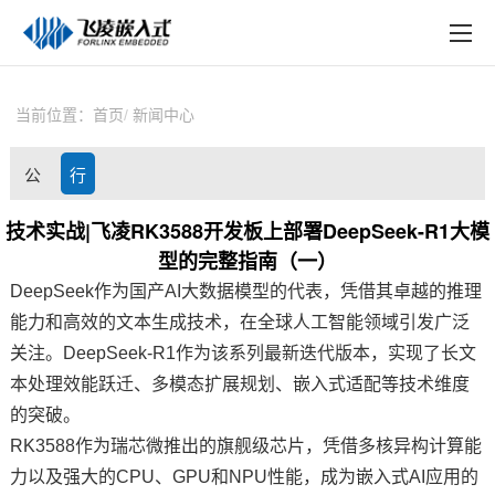
EN
在线购买
产品中心
当前位置：
首页
新闻中心
行业应用
公
行
技术与支持
司
业
技术实战|飞凌RK3588开发板上部署DeepSeek-R1大模
在线文档
型的完整指南（一）
动
资
方案定制
DeepSeek作为国产AI大数据模型的代表，凭借其卓越的推理
态
讯
能力和高效的文本生成技术，在全球人工智能领域引发广泛
关于飞凌
关注。DeepSeek-R1作为该系列最新迭代版本，实现了长文
本处理效能跃迁、多模态扩展规划、嵌入式适配等技术维度
天猫商城
的突破。
淘宝商城
RK3588作为瑞芯微推出的旗舰级
芯片
，凭借多核异构计算能
力以及强大的CPU、GPU和NPU性能，成为
嵌入式
AI应用的
新闻中心