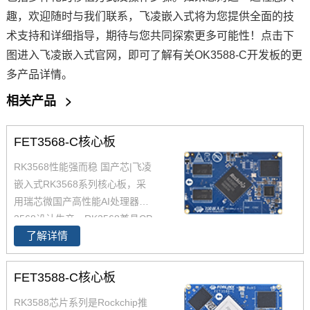
趣，欢迎随时与我们联系，
飞凌
嵌入式将为您提供全面的技
术支持和详细指导，期待与您共同探索更多可能性！点击下
图进入飞凌嵌入式官网，即可了解有关OK3588-C开发板的更
多产品详情。
相关产品
>
FET3568-C核心板
RK3568性能强而稳 国产芯|飞凌
嵌入式RK3568系列核心板，采
用瑞芯微国产高性能AI处理器RK
3568设计生产，RK3568兼具CP
了解详情
U、GPU、NPU、VPU于一身，
RK3568 性能、性价比在同类产
品中具有较高优势，RK3568处
FET3588-C核心板
理器是一款定位中高端的通用型
RK3588芯片系列是Rockchip推
SoC， 飞凌RK3568核心板主要