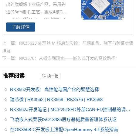
出的旗舰级工业级产品，采用先
面向工业互联网、HMI、NVR存
进的8nm制程工艺，集成4核Cort
储、车载中控、工业网关等领
ex-A76+4核Cortex-A55架构，A
域。目前RK3568系列已经批量
了解详情
76主频高达2.4GHz，A55核主频
稳定出货
高达1.8GHz，能够提供强大的性
能支撑。飞凌FET3588-C核心板
上一篇：RK3562J 处理器 M 核启动实操：前期准备、烧写与验证步骤
经过了严苛的环境温度测试和压
详解
力测试，确保在高端应用中能够
下一篇：RK3576：从概念到现实——嵌入式开发的高效路径
稳定运行。您可以通过飞凌提供
的rk3588开发套件充分评估和验
推荐阅读
换一批
证其性能。
RK3562开发板：高性能与国产化的智慧选择
瑞芯微 | RK3562 | RK3568 | RK3576 | RK3588
RK3562J开发笔记 | MCP2518FD外部CAN-FD控制器的调试
方法
飞凌嵌入式荣获ISO13485医疗器械质量管理体系认证
在OK3568-C开发板上适配OpenHarmony 4.1系统指南