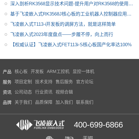
深入剖析RK3568显示技术问题-提升用户对RK3568的使用体
验
基于飞凌嵌入式RK3568J核心板的工业机器人控制器应用方
案
飞凌嵌入式T113-i开发板的调屏方法，就是这样简单
飞凌嵌入式2023年度盘点——步履不停，向上而行
【权威认证】飞凌嵌入式FET113i-S核心板国产化率达100%
产品
核心板
开发板
ARM工控机
显控一体机
服务
项目定制
技术支持
售后服务
官方论坛
资讯
公司动态
行业资讯
视频合辑
品牌
关于我们
品质保障
加入我们
联系我们
400-699-6866