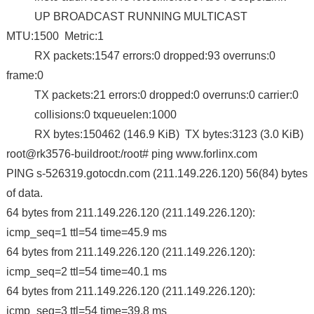
UP BROADCAST RUNNING MULTICAST
MTU:1500 Metric:1
RX packets:1547 errors:0 dropped:93 overruns:0
frame:0
TX packets:21 errors:0 dropped:0 overruns:0 carrier:0
collisions:0 txqueuelen:1000
RX bytes:150462 (146.9 KiB) TX bytes:3123 (3.0 KiB)
root@rk3576-buildroot:/root# ping www.forlinx.com
PING s-526319.gotocdn.com (211.149.226.120) 56(84) bytes
of data.
64 bytes from 211.149.226.120 (211.149.226.120):
icmp_seq=1 ttl=54 time=45.9 ms
64 bytes from 211.149.226.120 (211.149.226.120):
icmp_seq=2 ttl=54 time=40.1 ms
64 bytes from 211.149.226.120 (211.149.226.120):
icmp_seq=3 ttl=54 time=39.8 ms