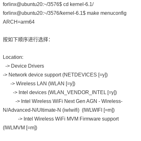
forlinx@ubuntu20:~/3576$ cd kernel-6.1/
forlinx@ubuntu20:~/3576/kernel-6.1$ make menuconfig
ARCH=arm64
按如下顺序进行选择：
Location:
-> Device Drivers
-> Network device support (NETDEVICES [=y])
-> Wireless LAN (WLAN [=y])
-> Intel devices (WLAN_VENDOR_INTEL [=y])
-> Intel Wireless WiFi Next Gen AGN - Wireless-
N/Advanced-N/Ultimate-N (iwlwifi) (IWLWIFI [=m])
-> Intel Wireless WiFi MVM Firmware support
(IWLMVM [=m])