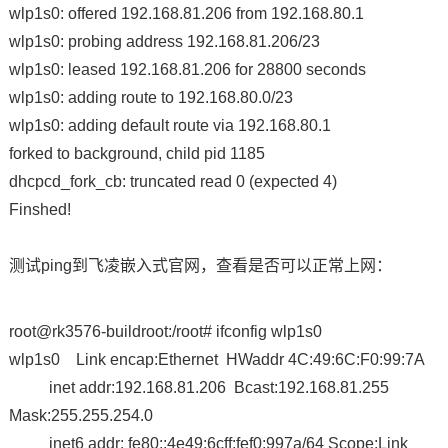
wlp1s0: offered 192.168.81.206 from 192.168.80.1
wlp1s0: probing address 192.168.81.206/23
wlp1s0: leased 192.168.81.206 for 28800 seconds
wlp1s0: adding route to 192.168.80.0/23
wlp1s0: adding default route via 192.168.80.1
forked to background, child pid 1185
dhcpcd_fork_cb: truncated read 0 (expected 4)
Finshed!
测试ping到飞凌嵌入式官网，查看是否可以正常上网：
root@rk3576-buildroot:/root# ifconfig wlp1s0
wlp1s0 Link encap:Ethernet HWaddr 4C:49:6C:F0:99:7A
inet addr:192.168.81.206 Bcast:192.168.81.255
Mask:255.255.254.0
inet6 addr: fe80::4e49:6cff:fef0:997a/64 Scope:Link