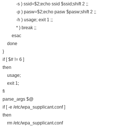
-s ) ssid=$2;echo ssid $ssid;shift 2 ;;
-p ) pasw=$2;echo pasw $pasw;shift 2 ;;
-h ) usage; exit 1 ;;
* ) break ;;
esac
done
}
if [ $# != 6 ]
then
usage;
exit 1;
fi
parse_args $@
if [ -e /etc/wpa_supplicant.conf ]
then
rm /etc/wpa_supplicant.conf