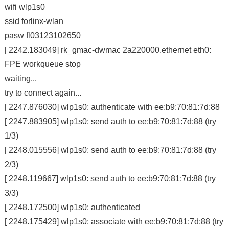
wifi wlp1s0
ssid forlinx-wlan
pasw fl03123102650
[ 2242.183049] rk_gmac-dwmac 2a220000.ethernet eth0:
FPE workqueue stop
waiting...
try to connect again...
[ 2247.876030] wlp1s0: authenticate with ee:b9:70:81:7d:88
[ 2247.883905] wlp1s0: send auth to ee:b9:70:81:7d:88 (try
1/3)
[ 2248.015556] wlp1s0: send auth to ee:b9:70:81:7d:88 (try
2/3)
[ 2248.119667] wlp1s0: send auth to ee:b9:70:81:7d:88 (try
3/3)
[ 2248.172500] wlp1s0: authenticated
[ 2248.175429] wlp1s0: associate with ee:b9:70:81:7d:88 (try