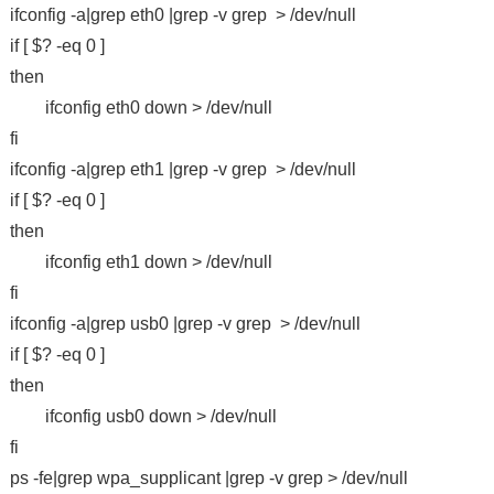
ifconfig -a|grep eth0 |grep -v grep > /dev/null
if [ $? -eq 0 ]
then
ifconfig eth0 down > /dev/null
fi
ifconfig -a|grep eth1 |grep -v grep > /dev/null
if [ $? -eq 0 ]
then
ifconfig eth1 down > /dev/null
fi
ifconfig -a|grep usb0 |grep -v grep > /dev/null
if [ $? -eq 0 ]
then
ifconfig usb0 down > /dev/null
fi
ps -fe|grep wpa_supplicant |grep -v grep > /dev/null