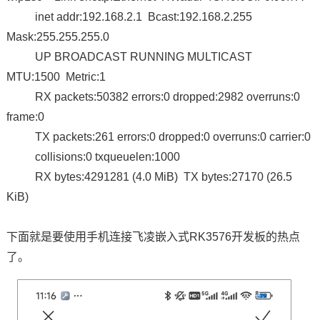
inet addr:192.168.2.1 Bcast:192.168.2.255
Mask:255.255.255.0
UP BROADCAST RUNNING MULTICAST
MTU:1500 Metric:1
RX packets:50382 errors:0 dropped:2982 overruns:0
frame:0
TX packets:261 errors:0 dropped:0 overruns:0 carrier:0
collisions:0 txqueuelen:1000
RX bytes:4291281 (4.0 MiB) TX bytes:27170 (26.5
KiB)
下面就是要使用手机连接飞凌嵌入式RK3576开发板的热点
了。