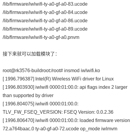
/lib/firmware/iwlwifi-ty-a0-gf-a0-83.ucode
/lib/firmware/iwlwifi-ty-a0-gf-a0-84.ucode
/lib/firmware/iwlwifi-ty-a0-gf-a0-86.ucode
/lib/firmware/iwlwifi-ty-a0-gf-a0-89.ucode
/lib/firmware/iwlwifi-ty-a0-gf-a0.pnvm
接下来就可以加载模块了：
root@rk3576-buildroot:/root# insmod iwlwifi.ko
[ 1996.796387] Intel(R) Wireless WiFi driver for Linux
[ 1996.803930] iwlwifi 0000:01:00.0: api flags index 2 larger
than supported by driver
[ 1996.804075] iwlwifi 0000:01:00.0:
TLV_FW_FSEQ_VERSION: FSEQ Version: 0.0.2.36
[ 1996.806470] iwlwifi 0000:01:00.0: loaded firmware version
72.a764baac.0 ty-a0-gf-a0-72.ucode op_mode iwlmvm