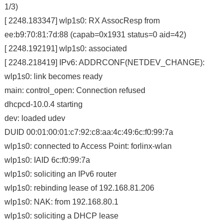
1/3)
[ 2248.183347] wlp1s0: RX AssocResp from
ee:b9:70:81:7d:88 (capab=0x1931 status=0 aid=42)
[ 2248.192191] wlp1s0: associated
[ 2248.218419] IPv6: ADDRCONF(NETDEV_CHANGE):
wlp1s0: link becomes ready
main: control_open: Connection refused
dhcpcd-10.0.4 starting
dev: loaded
udev
DUID 00:01:00:01:c7:92:c8:aa:4c:49:6c:f0:99:7a
wlp1s0: connected to Access Point: forlinx-wlan
wlp1s0: IAID 6c:f0:99:7a
wlp1s0: soliciting an IPv6 router
wlp1s0: rebinding lease of 192.168.81.206
wlp1s0: NAK: from 192.168.80.1
wlp1s0: soliciting a DHCP lease