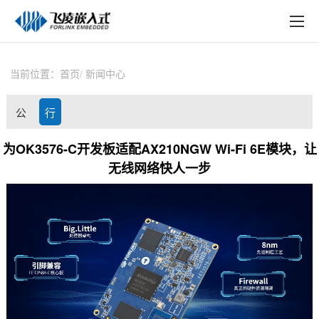
EN
在线购买
产品中心
当前位置：
首页
新闻中心
行业应用
公
行
技术与支持
司
业
为OK3576-C开发板适配AX210NGW Wi-Fi 6E模块，让
在线文档
无线网络快人一步
动
资
方案定制
态
讯
关于飞凌
天猫商城
淘宝商城
新闻中心