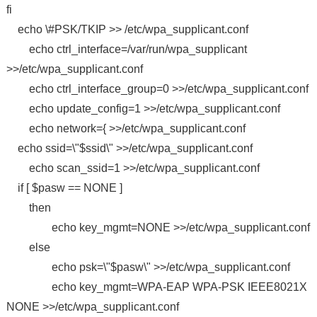
fi
echo \#PSK/TKIP >> /etc/wpa_supplicant.conf
echo ctrl_interface=/var/run/wpa_supplicant
>>/etc/wpa_supplicant.conf
echo ctrl_interface_group=0 >>/etc/wpa_supplicant.conf
echo update_config=1 >>/etc/wpa_supplicant.conf
echo network={ >>/etc/wpa_supplicant.conf
echo ssid=\"$ssid\" >>/etc/wpa_supplicant.conf
echo scan_ssid=1 >>/etc/wpa_supplicant.conf
if [ $pasw == NONE ]
then
echo key_mgmt=NONE >>/etc/wpa_supplicant.conf
else
echo psk=\"$pasw\" >>/etc/wpa_supplicant.conf
echo key_mgmt=WPA-EAP WPA-PSK IEEE8021X
NONE >>/etc/wpa_supplicant.conf