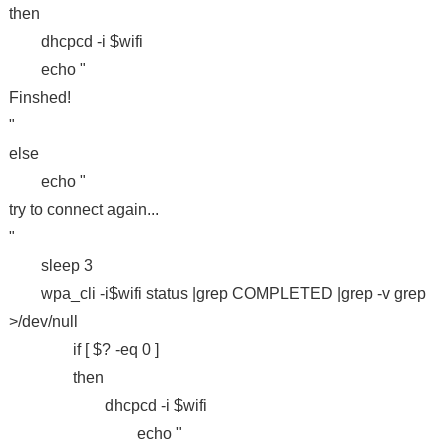
then
dhcpcd -i $wifi
echo "
Finshed!
"
else
echo "
try to connect again...
"
sleep 3
wpa_cli -i$wifi status |grep COMPLETED |grep -v grep
>/dev/null
if [ $? -eq 0 ]
then
dhcpcd -i $wifi
echo "