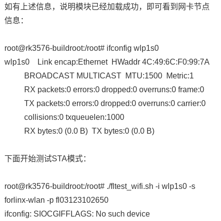
如有上述信息，说明模块已经加载成功，即可看到网卡节点
信息：
root@rk3576-buildroot:/root# ifconfig wlp1s0
wlp1s0 Link encap:Ethernet HWaddr 4C:49:6C:F0:99:7A
BROADCAST MULTICAST MTU:1500 Metric:1
RX packets:0 errors:0 dropped:0 overruns:0 frame:0
TX packets:0 errors:0 dropped:0 overruns:0 carrier:0
collisions:0 txqueuelen:1000
RX bytes:0 (0.0 B) TX bytes:0 (0.0 B)
下面开始测试STA模式：
root@rk3576-buildroot:/root# ./fltest_wifi.sh -i wlp1s0 -s
forlinx-wlan -p fl03123102650
ifconfig: SIOCGIFFLAGS: No such device