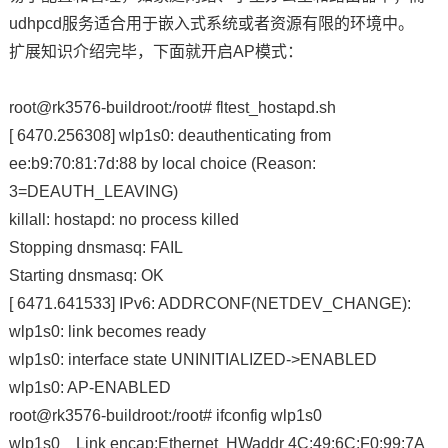
udhpcd服务适合用于嵌入式系统或者资源有限的环境中。
扩展知识介绍完毕，下面就开启AP模式：
root@rk3576-buildroot:/root# fltest_hostapd.sh
[ 6470.256308] wlp1s0: deauthenticating from
ee:b9:70:81:7d:88 by local choice (Reason:
3=DEAUTH_LEAVING)
killall: hostapd: no process killed
Stopping dnsmasq: FAIL
Starting dnsmasq: OK
[ 6471.641533] IPv6: ADDRCONF(NETDEV_CHANGE):
wlp1s0: link becomes ready
wlp1s0: interface state UNINITIALIZED->ENABLED
wlp1s0: AP-ENABLED
root@rk3576-buildroot:/root# ifconfig wlp1s0
wlp1s0 Link encap:Ethernet HWaddr 4C:49:6C:F0:99:7A