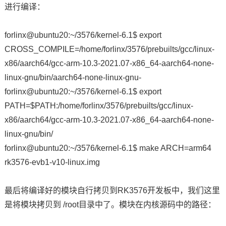
进行编译：
forlinx@ubuntu20:~/3576/kernel-6.1$ export
CROSS_COMPILE=/home/forlinx/3576/prebuilts/gcc/linux-
x86/aarch64/gcc-arm-10.3-2021.07-x86_64-aarch64-none-
linux-gnu/bin/aarch64-none-linux-gnu-
forlinx@ubuntu20:~/3576/kernel-6.1$ export
PATH=$PATH:/home/forlinx/3576/prebuilts/gcc/linux-
x86/aarch64/gcc-arm-10.3-2021.07-x86_64-aarch64-none-
linux-gnu/bin/
forlinx@ubuntu20:~/3576/kernel-6.1$ make ARCH=arm64
rk3576-evb1-v10-linux.img
最后将编译好的模块自行拷贝到RK3576开发板中，我们这里
是将模块拷贝到 /root目录中了。模块在内核源码中的路径：