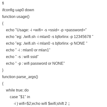
fi
ifconfig uap0 down
function usage()
{
echo "Usage: -i <wifi> -s <ssid> -p <password>"
echo "eg: ./wifi.sh -i mlan0 -s bjforlinx -p 12345678 "
echo "eg: ./wifi.sh -i mlan0 -s bjforlinx -p NONE "
echo " -i : mlan0 or mlan1"
echo " -s : wifi ssid"
echo " -p : wifi password or NONE"
}
function parse_args()
{
while true; do
case "$1" in
-i ) wifi=$2;echo wifi $wifi;shift 2 ;;