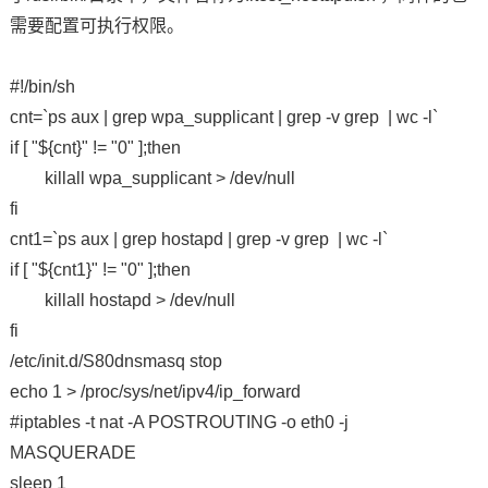
需要配置可执行权限。
#!/bin/sh
cnt=`ps aux | grep wpa_supplicant | grep -v grep | wc -l`
if [ "${cnt}" != "0" ];then
killall wpa_supplicant > /dev/null
fi
cnt1=`ps aux | grep hostapd | grep -v grep | wc -l`
if [ "${cnt1}" != "0" ];then
killall hostapd > /dev/null
fi
/etc/init.d/S80dnsmasq stop
echo 1 > /proc/sys/net/ipv4/ip_forward
#iptables -t nat -A POSTROUTING -o eth0 -j
MASQUERADE
sleep 1