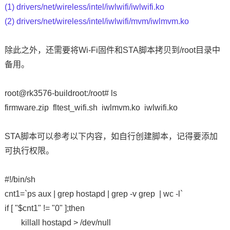
(1) drivers/net/wireless/intel/iwlwifi/iwlwifi.ko
(2) drivers/net/wireless/intel/iwlwifi/mvm/iwlmvm.ko
除此之外，还需要将Wi-Fi固件和STA脚本拷贝到/root目录中
备用。
root@rk3576-buildroot:/root# ls
firmware.zip fltest_wifi.sh iwlmvm.ko iwlwifi.ko
STA脚本可以参考以下内容，如自行创建脚本，记得要添加
可执行权限。
#!/bin/sh
cnt1=`ps aux | grep hostapd | grep -v grep | wc -l`
if [ "$cnt1" != "0" ];then
killall hostapd > /dev/null