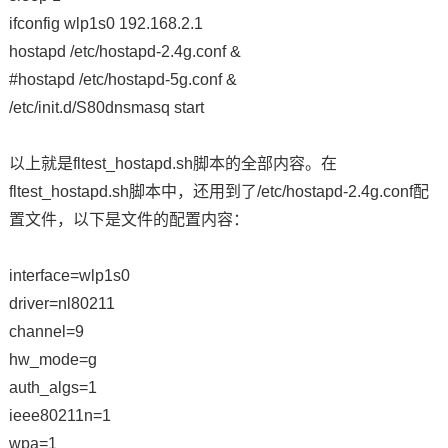
ifconfig wlp1s0 192.168.2.1
hostapd /etc/hostapd-2.4g.conf &
#hostapd /etc/hostapd-5g.conf &
/etc/init.d/S80dnsmasq start
以上就是fltest_hostapd.sh脚本的全部内容。在
fltest_hostapd.sh脚本中，还用到了/etc/hostapd-2.4g.conf配
置文件，以下是文件的配置内容：
interface=wlp1s0
driver=nl80211
channel=9
hw_mode=g
auth_algs=1
ieee80211n=1
wpa=1