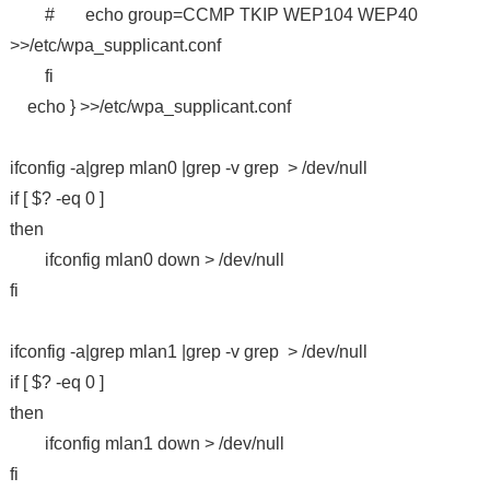
# echo group=CCMP TKIP WEP104 WEP40
>>/etc/wpa_supplicant.conf
fi
echo } >>/etc/wpa_supplicant.conf
ifconfig -a|grep mlan0 |grep -v grep > /dev/null
if [ $? -eq 0 ]
then
ifconfig mlan0 down > /dev/null
fi
ifconfig -a|grep mlan1 |grep -v grep > /dev/null
if [ $? -eq 0 ]
then
ifconfig mlan1 down > /dev/null
fi