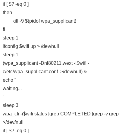
if [ $? -eq 0 ]
then
kill -9 $(pidof wpa_supplicant)
fi
sleep 1
ifconfig $wifi up > /dev/null
sleep 1
(wpa_supplicant -Dnl80211,wext -i$wifi -
c/etc/wpa_supplicant.conf >/dev/null) &
echo "
waiting...
"
sleep 3
wpa_cli -i$wifi status |grep COMPLETED |grep -v grep
>/dev/null
if [ $? -eq 0 ]