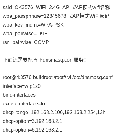
ssid=OK3576_WIFI_2.4G_AP //AP模式wifi名称
wpa_passphrase=12345678 //AP模式WiFi密码
wpa_key_mgmt=WPA-PSK
wpa_pairwise=TKIP
rsn_pairwise=CCMP
下面还需要配置下dnsmasq.conf服务：
root@rk3576-buildroot:/root# vi /etc/dnsmasq.conf
interface=wlp1s0
bind-interfaces
except-interface=lo
dhcp-range=192.168.2.100,192.168.2.254,12h
dhcp-option=3,192.168.2.1
dhcp-option=6,192.168.2.1