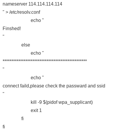
nameserver 114.114.114.114
" > /etc/resolv.conf
echo "
Finshed!
"
else
echo "
************************************************
"
echo "
connect faild,please check the passward and ssid
"
kill -9 $(pidof wpa_supplicant)
exit 1
fi
fi