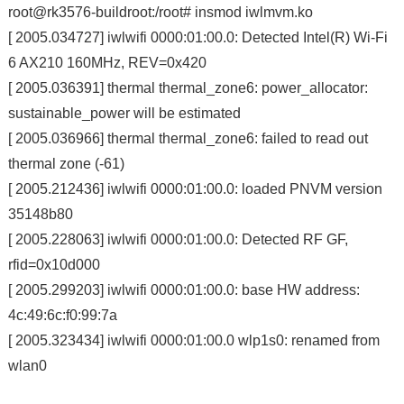
root@rk3576-buildroot:/root# insmod iwlmvm.ko
[ 2005.034727] iwlwifi 0000:01:00.0: Detected Intel(R) Wi-Fi
6 AX210 160MHz, REV=0x420
[ 2005.036391] thermal thermal_zone6: power_allocator:
sustainable_power will be estimated
[ 2005.036966] thermal thermal_zone6: failed to read out
thermal zone (-61)
[ 2005.212436] iwlwifi 0000:01:00.0: loaded PNVM version
35148b80
[ 2005.228063] iwlwifi 0000:01:00.0: Detected RF GF,
rfid=0x10d000
[ 2005.299203] iwlwifi 0000:01:00.0: base HW address:
4c:49:6c:f0:99:7a
[ 2005.323434] iwlwifi 0000:01:00.0 wlp1s0: renamed from
wlan0