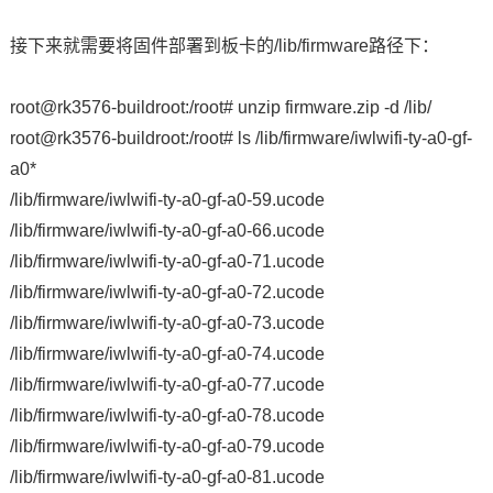
接下来就需要将固件部署到板卡的/lib/firmware路径下：
root@rk3576-buildroot:/root# unzip firmware.zip -d /lib/
root@rk3576-buildroot:/root# ls /lib/firmware/iwlwifi-ty-a0-gf-
a0*
/lib/firmware/iwlwifi-ty-a0-gf-a0-59.ucode
/lib/firmware/iwlwifi-ty-a0-gf-a0-66.ucode
/lib/firmware/iwlwifi-ty-a0-gf-a0-71.ucode
/lib/firmware/iwlwifi-ty-a0-gf-a0-72.ucode
/lib/firmware/iwlwifi-ty-a0-gf-a0-73.ucode
/lib/firmware/iwlwifi-ty-a0-gf-a0-74.ucode
/lib/firmware/iwlwifi-ty-a0-gf-a0-77.ucode
/lib/firmware/iwlwifi-ty-a0-gf-a0-78.ucode
/lib/firmware/iwlwifi-ty-a0-gf-a0-79.ucode
/lib/firmware/iwlwifi-ty-a0-gf-a0-81.ucode