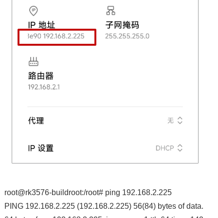
root@rk3576-buildroot:/root# ping 192.168.2.225
PING 192.168.2.225 (192.168.2.225) 56(84) bytes of data.