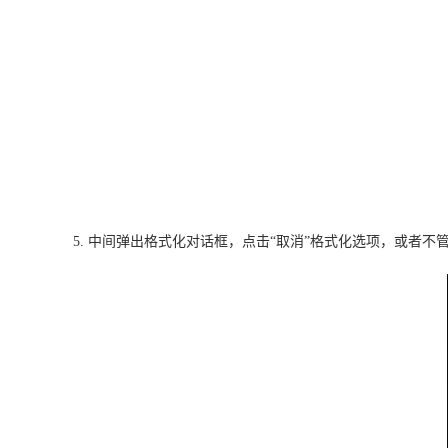
5.
中间
弹出
格式化
对话框
，点击“取消”格式化选项，或者
不