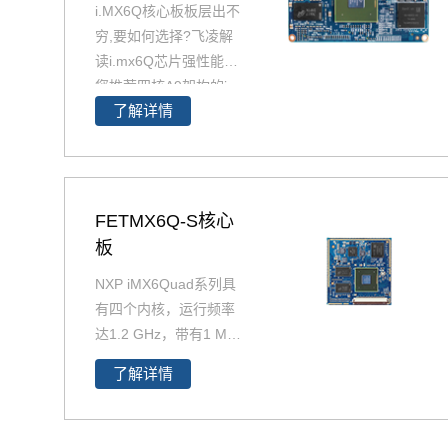
i.MX6Q核心板板层出不
穷,要如何选择?飞凌解
读i.mx6Q芯片强性能为
您推荐四核A9架构的i.
了解详情
MX6Q产品精选，包含i
MX6Q 核心板、i.MX6
Q 核心板、iMX6Q工业
级核心板，欢迎采购。
i.MX6Q核心板基于NXP
FETMX6Q-S核心
（原Freescale）Corte
板
x-A9架构的i.MX6Q四核
NXP iMX6Quad系列具
处理器设计，核心板小
有四个内核，运行频率
尺寸核心板搭配独特的
达1.2 GHz，带有1 MB
薄款连接器，让设计随
L2缓存和64位DDR3或
心所欲！
了解详情
2通道、32位LPDDR2
支持。飞凌提供商业级i
MX6Q核心板,工业级iM