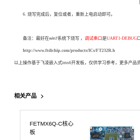
6.
重
。
烧写完成后，复位或者，
新上电启动即可
备注：
，
调试串口
是
UART1-DEBUG
最好在
win7
系统下烧写
http://www.ftdichip.com/products/ICs/FT232R.h
以上操作基于
飞凌嵌入式
imx6开发板
，仅供学习参考，更多产品
相关产品
>
FETMX6Q-C核心
板