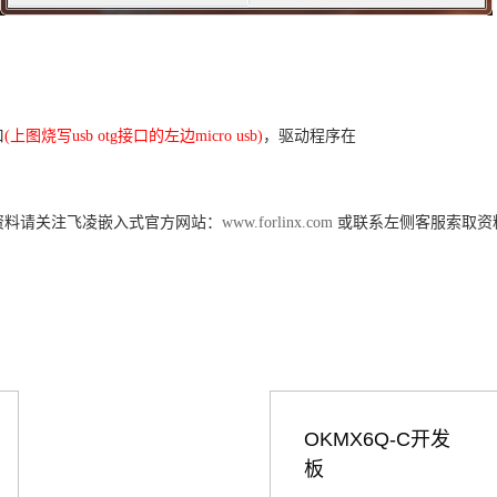
口
(
上图烧写
usb otg
接口的左边
micro usb)
，驱动程序在
资料请关注
飞凌
嵌入式
官方网站：
www.forlinx.com
或联系左侧客服索取资
OKMX6Q-C开发
板