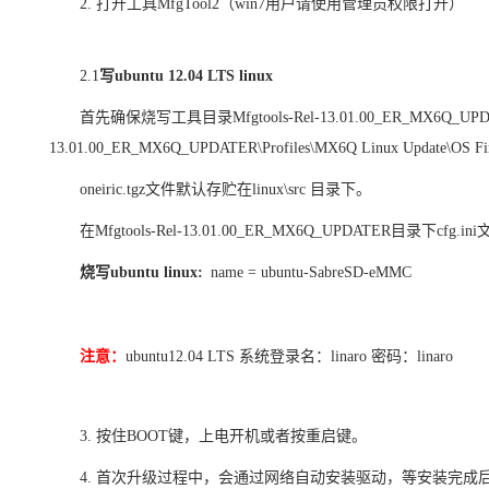
2
. 打开工具MfgTool2
（
win7
用户请使用管理员权限打开）
2.1
写
ubuntu 12.04 LTS linux
首先确保烧写工具目录
Mfgtools-Rel-13.01.00_ER_MX6Q_UPDA
13.01.00_ER_MX6Q_UPDATER\Profiles\MX6Q Linux Update\OS Fir
oneiric.tgz
文件默认存贮在
linux\src
目录下。
在
Mfgtools-Rel-13.01.00_ER_MX6Q_UPDATER
目录下
cfg.ini
烧写
ubuntu linux:
name = ubuntu-SabreSD-eMMC
注意：
ubuntu12.04 LTS
系统登录名：
linaro 密码：linaro
3.
按住
BOOT
键，上电开机
或者按重启键。
4.
首次升级过程中，会通过网络自动安装驱动，等安装完成