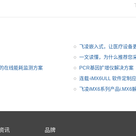
升级简配无忧替换。
飞凌嵌入式，让医疗设备
一文读懂，为什么推荐您
标下的在线能耗监测方案
PCR基因扩增仪解决方案
连载-iMX6ULL 软件定
飞凌iMX6系列产品i.MX6
资讯
品牌