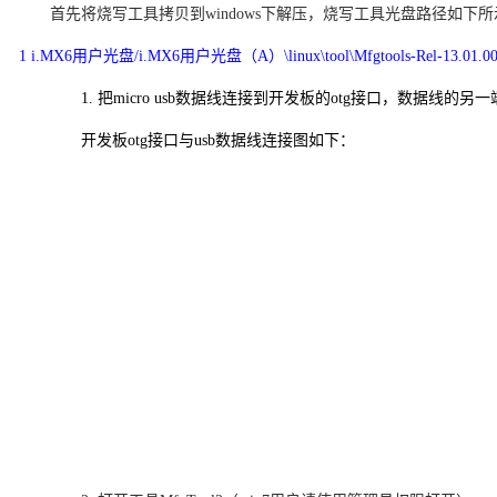
首先将烧写工具拷贝到
windows
下解压，烧写工具光盘路径如下所
1
i.MX6
用户光盘
/i.MX6
用户光盘（
A
）
\linux\tool\Mfgtools-Rel-13.
1. 把micro usb数据线连接到开发板的otg接口，数据线的另一
开发板otg接口与usb数据线连接图如下：