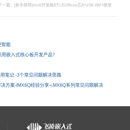
下一篇：[新手指导]imx6开发板RTL8188cus芯片USB WIFI使用
更智能
采用嵌入式核心板开发产品？
制应用笔记 -3个常见问题解决思路
解决方案-IMX6Q经验分享-i.MX6Q系列常见问题解决