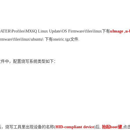
TER\Profiles\MX6Q Linux Update\OS Firmware\files
\linux
下有
uImage ,u-
mware\files
\linux\ubuntu\
下有
oneiric.tgz
文件
.
文件中，配置烧写系统类型如下：
后，烧写工具里出现设备的名称
(
HID-compliant device
)
后
,
抬起
boot
键
,
点