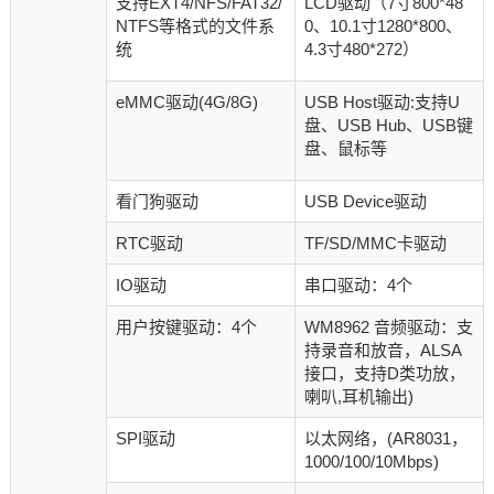
支持EXT4/NFS/FAT32/
LCD驱动（7寸800*48
NTFS等格式的文件系
0、10.1寸1280*800、
统
4.3寸480*272）
eMMC驱动(4G/8G)
USB Host驱动:支持U
盘、USB Hub、USB键
盘、鼠标等
看门狗驱动
USB Device驱动
RTC驱动
TF/SD/MMC卡驱动
IO驱动
串口驱动：4个
用户按键驱动：4个
WM8962 音频驱动：支
持录音和放音，ALSA
接口，支持D类功放，
喇叭,耳机输出)
SPI驱动
以太网络，(AR8031，
1000/100/10Mbps)