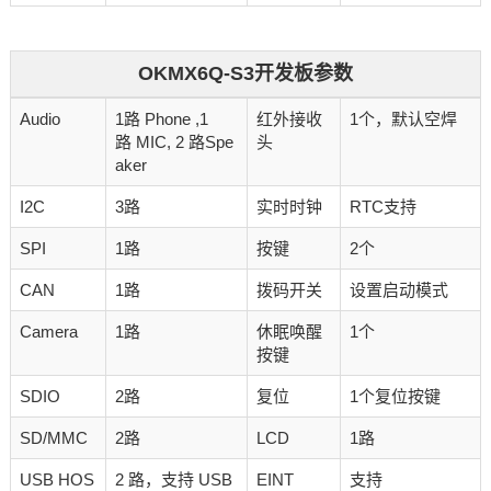
OKMX6Q-S3开发板参数
Audio
1路 Phone ,1
红外接收
1个，默认空焊
路 MIC, 2 路Spe
头
aker
I2C
3路
实时时钟
RTC支持
SPI
1路
按键
2个
CAN
1路
拨码开关
设置启动模式
Camera
1路
休眠唤醒
1个
按键
SDIO
2路
复位
1个复位按键
SD/MMC
2路
LCD
1路
USB HOS
2 路，支持 USB
EINT
支持