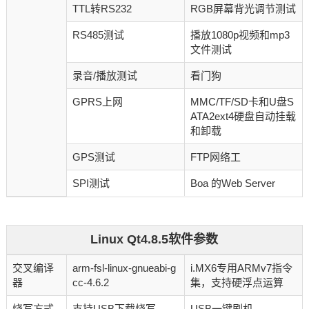
TTL转RS232
RGB屏幕背光调节测试
RS485测试
播放1080p视频和mp3
文件测试
录音/播放测试
看门狗
GPRS上网
MMC/TF/SD卡和U盘S
ATA2ext4硬盘自动挂载
和卸载
GPS测试
FTP网络工
SPI测试
Boa 的Web Server
Linux Qt4.8.5软件参数
交叉编译
arm-fsl-linux-gnueabi-g
i.MX6专用ARMv7指令
器
cc-4.6.2
集，支持硬浮点运算
烧写方式
支持USB下载烧写
USB一键刷机