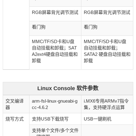
RGB屏幕背光调节测试
RGB屏幕背光调节测试
看门狗
看门狗
MMC/TF/SD卡和U盘
MMC/TF/SD卡和U盘
自动挂载和卸载；SAT
自动挂载和卸载；
A2ext4硬盘自动挂载和
SATA2 硬盘自动挂载和
卸载
卸载
Linux Console 软件参数
交叉编译
arm-fsl-linux-gnueabi-g
i.MX6专用ARMv7指令
器
cc-4.6.2
集，支持硬浮点运算
烧写方式
支持USB下载烧写
USB一键刷机
支持单个文件/多个文件