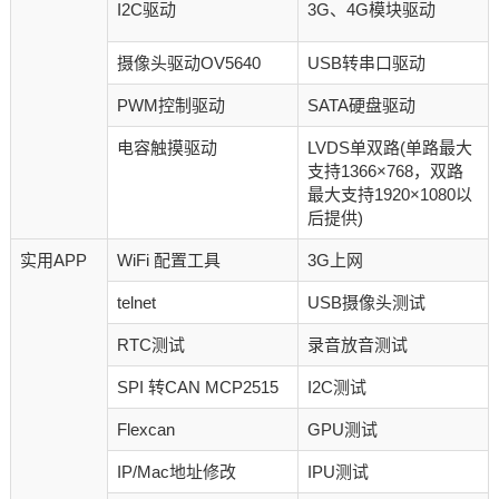
I2C驱动
3G、4G模块驱动
摄像头驱动OV5640
USB转串口驱动
PWM控制驱动
SATA硬盘驱动
电容触摸驱动
LVDS单双路(单路最大
支持1366×768，双路
最大支持1920×1080以
后提供)
实用APP
WiFi 配置工具
3G上网
telnet
USB摄像头测试
RTC测试
录音放音测试
SPI 转CAN MCP2515
I2C测试
Flexcan
GPU测试
IP/Mac地址修改
IPU测试