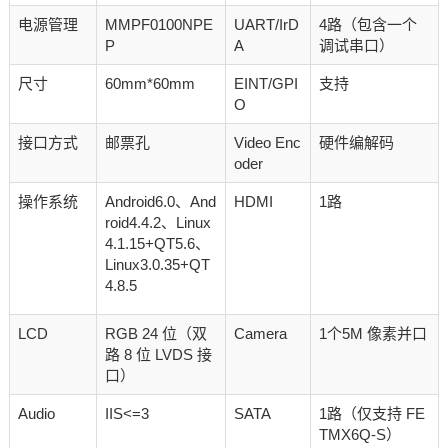
电源管理
MMPF0100NPE
UART/IrD
4路（包含一个
P
A
调试串口）
尺寸
60mm*60mm
EINT/GPI
支持
O
接口方式
邮票孔
Video Enc
硬件编解码
oder
操作系统
Android6.0、And
HDMI
1路
roid4.4.2、Linux
4.1.15+QT5.6、
Linux3.0.35+QT
4.8.5
LCD
RGB 24 位（双
Camera
1个5M 像素并口
路 8 位 LVDS 接
口）
Audio
IIS<=3
SATA
1路（仅支持 FE
TMX6Q-S）