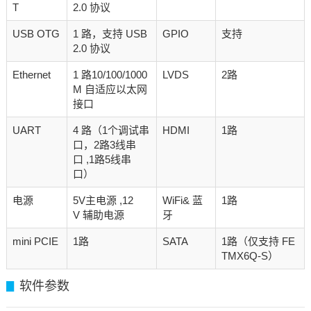
T
2.0 协议
USB OTG
1 路，支持 USB
GPIO
支持
2.0 协议
Ethernet
1 路10/100/1000
LVDS
2路
M 自适应以太网
接口
UART
4 路（1个调试串
HDMI
1路
口，2路3线串
口 ,1路5线串
口）
电源
5V主电源 ,12
WiFi& 蓝
1路
V 辅助电源
牙
mini PCIE
1路
SATA
1路（仅支持 FE
TMX6Q-S）
软件参数
▊