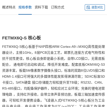
概述特点
规格参数
资料下载
订购方式
选型对比
FETMX6Q
-S
核心板
FETMX6Q-S核心板基于
NXP
四核
ARM
Cortex
-A9 i.MX6Q高性能处理
器设计，主频1GHz，8层PCB沉金工艺，邮票孔连接方式电气特性和
抗干扰性更佳，核心板自身即是最小系统，自带LCD接口，无需底板
配合， 通电即可启动和调试，降低开发难度。配套底板
OKMX6Q
-S3
资源丰富，板载5M像素数字摄像头接口，标准的双路8位LVDS接口和
HDMI-1.4接口可将强大的多媒体性能发挥得淋漓尽致；SDXC标准SD
卡接口，SATA
硬盘
接口存储能力轻松提升至TB级；RS232、CAN、
RS-485接口，均配备保护器件，轻松应对工业环境；完善的锂电池管
理
电路
，支持红外接收，自带立体声音频功放，板载三轴加速度传感
器，可轻松开发便携设备。
飞凌嵌入式
FETMX6Q-S核心板分为工业
级与商业级，商业级工作温度为0℃～+70℃；工业级工作温度