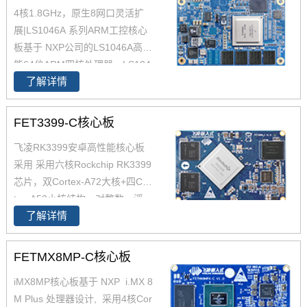
4核1.8GHz，原生8网口灵活扩
展|LS1046A 系列ARM工控核心
板基于 NXP公司的LS1046A高性
能64位ARM四核处理器。LS104
了解详情
6A处理器将四个64位ARM Corte
x-A72内核与数据包处理加速和
高速外设相集成，CoreMark跑分
FET3399-C核心板
高达45000，LS1046A强大的网
飞凌RK3399安卓高性能核心板
络处理能力和丰富的高速接口,适
采用 采用六核Rockchip RK3399
用于工业路由、边缘计算网关、I
芯片，双Cortex-A72大核+四Cor
P-PBX等产品，以及边缘计算、
tex-A53小核结构，对整数、浮
能源物联网、智慧城市、工业自
了解详情
点、内存等作了大幅优化，在整
动化、视频监控等应用领域。
体性能、功耗及核心面积三个方
面提升。以下将对瑞芯微芯片RK
FETMX8MP-C核心板
3399参数,RK3399核心板方案及
iMX8MP核心板基于 NXP i.MX 8
其性能做具体介绍。如您对飞凌
M Plus 处理器设计, 采用4核Cor
RK3399系列核心板有兴趣，欢