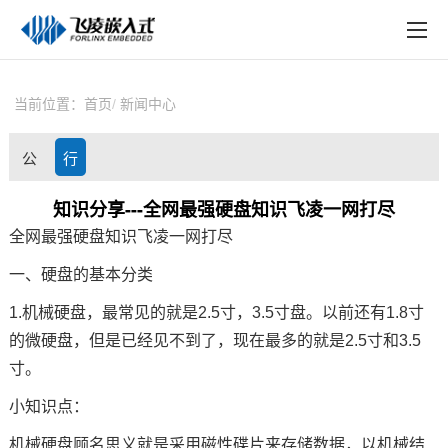
EN
在线购买
产品中心
当前位置：
首页
新闻中心
行业应用
公
行
技术与支持
司
业
知识分享---全网最强硬盘知识飞凌一网打尽
在线文档
全网最强
硬盘
知识
飞凌
一网打尽
动
资
方案定制
一、硬盘的基本分类
态
讯
关于飞凌
1.机械硬盘，最常见的就是2.5寸，3.5寸盘。以前还有1.8寸
的微硬盘，但是已经见不到了，现在最多的就是2.5寸和3.5
天猫商城
寸。
淘宝商城
小知识点：
新闻中心
机械硬盘顾名思义就是采用磁性碟片来存储数据，以机械结