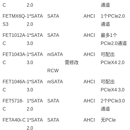
C
2.0
通道
FETMX6Q-
1*SATA
SATA
AHCI
1个PCIe2.0
S3
2.0
通道
FET1012A-
1*SATA
SATA
AHCI
最多1个
C
3.0
PCIe2.0通道
FET1043A
-
1*SATA
mSATA
AHCI
可配出
C
3.0
需修改
PCIeX4 2.0
RCW
FET1046A
-
1*SATA
mSATA
AHCI
可配出
C
3.0
PCIeX4 3.0
FET5718-
1*SATA
SATA
AHCI
2个PCIe3.0
C
2.0
通道
FETA40i
-C
1*SATA
SATA
AHCI
无PCIe
2.0