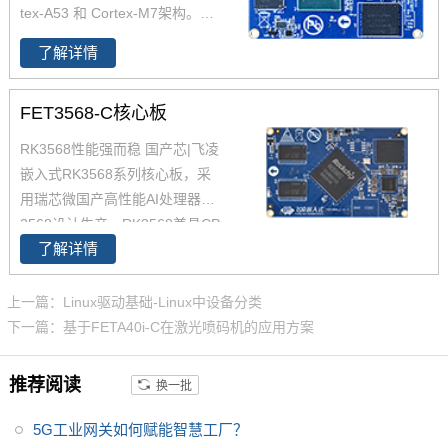
tex-A53 和 Cortex-M7架构。支
迎咨询了解。
持双千兆网口，iMX8MP性能强
了解详情
劲最高运行速率可达2.3TOPS，
并且i.MX8MP功耗更低≤2W 。iM
FET3568-C核心板
X 8M Plus系列专注于机器学习和
视觉、高级多媒体以及具有高可
RK3568性能强而稳 国产芯|飞凌
靠性的工业自动化。它旨在满足
嵌入式RK3568系列核心板，采
智慧家庭、楼宇、城市和工业4.0
用瑞芯微国产高性能AI处理器RK
应用的需求。飞凌iMX8MP核心
3568设计生产，RK3568兼具CP
板提供用户手册，iMX8MP原理
了解详情
U、GPU、NPU、VPU于一身，
图，引脚定义等。
RK3568 性能、性价比在同类产
品中具有较高优势，RK3568处
上一篇：Linux驱动基础-Linux中设备分类
理器是一款定位中高端的通用型
下一篇：基于FETA40i-C在激光喷码机的应用方案
SoC， 飞凌RK3568核心板主要
面向工业互联网、HMI、NVR存
推荐阅读
换一批
储、车载中控、工业网关等领
域。目前RK3568系列已经批量
5G工业网关如何赋能智慧工厂？