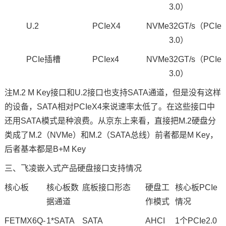
3.0）
U.2
PCIeX4
NVMe
32GT/s（PCIe
3.0）
PCIe插槽
PCIex4
NVMe
32GT/s（PCIe
3.0）
注M.2 M Key接口和U.2接口也支持SATA通道，但是没有这样
的设备，SATA相对PCIeX4来说速率太低了。在这些接口中
还用SATA模式是种浪费。从京东上来看，直接把M.2硬盘分
类成了M.2（NVMe）和M.2（SATA总线）前者都是M Key，
后者基本都是B+M Key
三、飞凌嵌入式产品硬盘接口支持情况
核心板
核心板数
底板接口形态
硬盘工
核心板PCIe
据通道
作模式
情况
FETMX6Q
-
1*SATA
SATA
AHCI
1个PCIe2.0