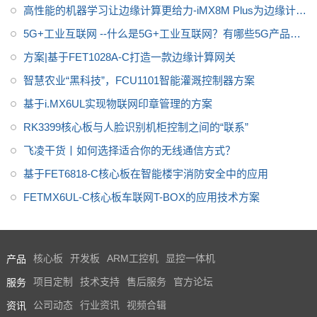
稳定出货
高性能的机器学习让边缘计算更给力-iMX8M Plus为边缘计算
赋能
5G+工业互联网 --什么是5G+工业互联网？有哪些5G产品可
推荐？
方案|基于FET1028A-C打造一款边缘计算网关
智慧农业“黑科技”，FCU1101智能灌溉控制器方案
基于i.MX6UL实现物联网印章管理的方案
RK3399核心板与人脸识别机柜控制之间的“联系”
飞凌干货丨如何选择适合你的无线通信方式？
基于FET6818-C核心板在智能楼宇消防安全中的应用
FETMX6UL-C核心板车联网T-BOX的应用技术方案
产品
核心板
开发板
ARM工控机
显控一体机
服务
项目定制
技术支持
售后服务
官方论坛
资讯
公司动态
行业资讯
视频合辑