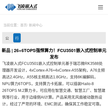
EN
在线购买
产品中心
当前位置：
首页
新闻中心
行业应用
公
行
技术与支持
司
业
新品 | 26+6TOPS强悍算力！FCU3501嵌入式控制单元
在线文档
发布
动
资
方案定制
飞凌嵌入式
FCU3501
嵌入式
控制单元
基于
瑞芯微RK3588
处
态
讯
理器开发设计，4x
Cortex
-
A7
6+4xCortex-A55架构，A76主频
关于飞凌
高达2.4GHz，A55核主频高达1.8GHz，支持8K编解码，
NPU算力6TOPS，支持算力卡拓展，可以插装Hailo-8
天猫商城
26TOPS M.2算力卡，可应用在
智慧交通
、智慧工厂、智慧建
淘宝商城
筑等行业，用于边缘侧AI计算。产品采用无风扇被动散热设
计，经过了严苛的环境、
EMC
测试，确保其工作稳定可靠。
新闻中心