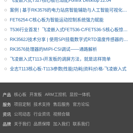
飞凌嵌入式T527核心板已适配Forlinx Desktop 22.04
案例 | 基于RK3576的电力站房智能辅助与人工智能可视化网
关方案
FET6254-C核心板为智能运动控制系统强力赋能
T536行业首发！飞凌嵌入式FET536-C/FET536-S核心板惊艳
亮相
RK3562J技术分享 | 使用SPI挂载数字式RTD温度传感器的方
法
RK3576处理器的MIPI-CSI调试——通路解析
飞凌嵌入式T113-i开发板的调屏方法，就是这样简单
全志T113核心板-T113i参数|性能|功耗|资料|价格-飞凌嵌入式
产品
核心板
开发板
ARM工控机
显控一体机
服务
项目定制
技术支持
售后服务
官方论坛
资讯
公司动态
行业资讯
视频合辑
品牌
关于我们
品质保障
加入我们
联系我们