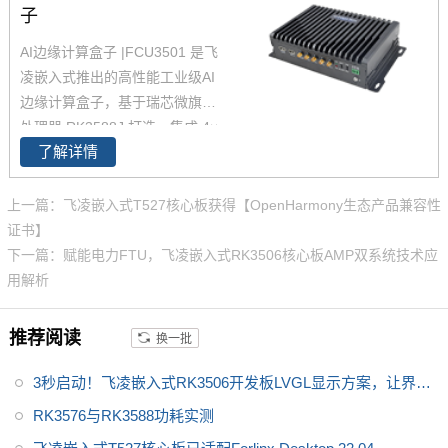
的本地能源管理应用需求。FCU
子
2601嵌入式控制单元综合考虑到
AI边缘计算盒子 |FCU3501 是飞
了储能行业不同场景的差异化需
凌嵌入式推出的高性能工业级AI
求，在硬件，防护，认证，软件
边缘计算盒子，基于瑞芯微旗舰
等方面都做了充分的准备，以确
处理器 RK3588J 打造，集成 4×
保产品的适用性、稳定性和可靠
了解详情
Cortex-A76 + 4×Cortex-A55 八
性。
适用工商业储能、电网侧储
核CPU 与 6 TOPS NPU，是一款
能、源网侧储能
专为复杂场景设计的智能8K编解
上一篇：飞凌嵌入式T527核心板获得【OpenHarmony生态产品兼容性
视觉分析智能盒。
AI边缘计算盒
证书】
子
支持16路1080P视频并发接入
下一篇：赋能电力FTU，飞凌嵌入式RK3506核心板AMP双系统技术应
与AI推理，广泛应用于智慧交
用解析
通、智能制造、能源巡检等边缘
计算领域。
推荐阅读
换一批
3秒启动！飞凌嵌入式RK3506开发板LVGL显示方案，让界面
炫起来
RK3576与RK3588功耗实测