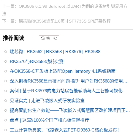
MHz（RISC-V），兼顾高效数据
上一篇：OK3506 6.1.99 Buildroot 以UART为例的设备树引脚复用方
处理与实时控制需求。原生支持
法
3 路 GMAC 千兆以太网、2 路 C
下一篇：瑞芯微RK3568适配1.8英寸ST7735S SPI屏幕教程
AN-FD、LocalBus 并行总线，接
口资源丰富，cpu引脚全引出，
推荐阅读
换一批
适配多设备连接。核心板采用 10
0% 国产工业级元器件，-40℃~8
瑞芯微 | RK3562 | RK3568 | RK3576 | RK3588
5℃宽温稳定运行，支持国密算法
与安全启动，满足电力、工业控
RK3576与RK3588功耗实测
制、新能源、医疗等场景需求，
在OK3568-C开发板上适配OpenHarmony 4.1系统指南
且提供 10-15 年供货保障，助力
深入剖析RK3568显示技术问题-提升用户对RK3568的使用体
用户产品快速落地。
验
案例 | 基于RK3576的电力站房智能辅助与人工智能可视化网
关方案
见证实力 | 走进飞凌嵌入式研发实验室
提高智能化生产效能——飞凌嵌入式智慧园区改扩建项目正式
启动
盘点 | 这5款100%全国产核心板值得推荐
工业计算新典范，飞凌嵌入式FET-D9360-C核心板发布！