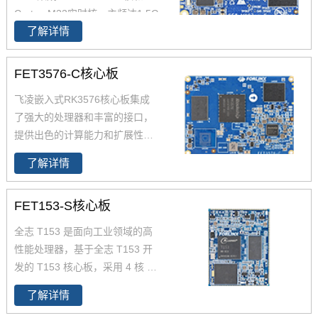
Cortex-M33实时核，主频达1.5G
62x可应用于广泛的工业环境，
了解详情
Hz， 原生支持8路UART、2路Et
如人机界面(HMI)、工业计算机、
hernet(含1路TSN)、2路USB 2.
边缘计算、零售自动化、充电桩
0、2路CAN-FD总线等常用接
控制单元(TCU)、医疗设备等。
FET3576-C核心板
口。飞凌iMX93x系列在经市场验
飞凌嵌入式RK3576核心板集成
证的 i.MX 6和i.MX 8基础上进行
了强大的处理器和丰富的接口，
了升级，集成NPU 可加速边缘机
提供出色的计算能力和扩展性。
器学习应用，i.MX9352核心板体
RK3576核心板以其卓越的性
积小巧，便于嵌入到您的产品
了解详情
能、低功耗和稳定性，成为工
中。
业、AIoT、边缘计算、智能移动
FET153-S核心板
终端等领域的理想选择。无论是
数据处理还是边缘计算，RK357
全志 T153 是面向工业领域的高
6都能为项目提供强大的硬件支
性能处理器，
基于全志 T153 开
持。核心板推荐选择飞凌嵌入式
发的 T153 核心板，
采用 4 核 C
瑞芯微系列
RK3576J业级核心
ortex-A7+64 位 RISC-V 异构架
板、RK3576高性能核心板
。
了解详情
构，主频达 1.6GHz（A7）+600