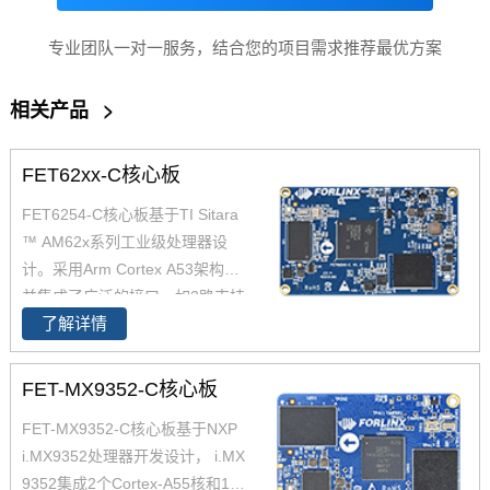
专业团队一对一服务，结合您的项目需求推荐最优方案
相关产品
>
FET62xx-C核心板
FET6254-C核心板基于TI Sitara
™ AM62x系列工业级处理器设
计。采用Arm Cortex A53架构，
并集成了广泛的接口，如2路支持
了解详情
TSN的千兆以太网、USB 2.0CA
N-FD，AM6254核心板兼容AM6
2x全系列处理器，提供单核、双
FET-MX9352-C核心板
核、四核可选，功能引脚完全兼
FET-MX9352-C核心板基于NXP
容，飞凌嵌入式已经适配AM625
i.MX9352处理器开发设计， i.MX
4 AM6231 AM6232三款芯片为
9352集成2个Cortex-A55核和1个
您带来灵活的成本组合方案，AM