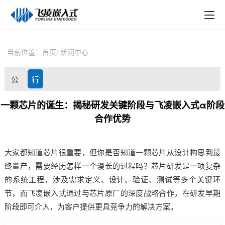
EN
在线购买
产品中心
当前位置：
首页
新闻中心
行业应用
公
行
技术与支持
司
业
一颗芯片的诞生：揭秘研发关键阶段与飞凌嵌入式α阶段
在线文档
合作优势
动
资
方案定制
态
讯
大家都知道
芯片
很重要，但你是否知道一颗芯片从设计构思到最
关于飞凌
终量产，需要经历怎样一个漫长的过程吗？芯片研发是一项复杂
天猫商城
的系统工程，涉及需求定义、设计、验证、测试等多个关键环
节，而
飞凌嵌入式
通过与芯片原厂的深度战略合作，在研发早期
淘宝商城
阶段即可介入，为客户提供更具竞争力的解决
方案
。
新闻中心