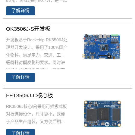
88元，满载功耗仅0.7W，是一款
值得推荐使用的工业级国产核心
了解详情
板，满足电力、交通、工控等行
业对国产化的要求。同时进行了
OK3506J-S开发板
充分的可靠性测试，确保在工业
环境的可靠运行。
开发板基于Rockchip RK3506J处
理器开发设计。采用了100%国产
化物料，满足电力、交通、工控
等行业对国产化的要求。同时进
低功耗，低发热
行了充分的可靠性测试，确保在
了解详情
工业环境的可靠运行。RK3506J
是一款高性能的三核Cortex-A7应
用处理器，其具有优秀的功耗控
FET3506J-C核心板
制与散热能力，专为智能工业应
RK3506J
核心板|采用可插拔式板
用而设计。具备丰富的外围接
对板连接设计，尺寸更小，既便
口，如RMII、UART、CAN、Dis
于产品生产组装，又方便后期维
play等，可以满足不同的应用场
护升级。本核心板基于 Rockchip
景开发。10~15年生命周期，为
了解详情