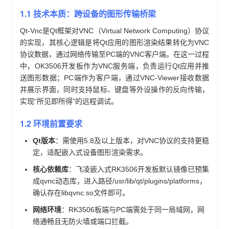
1.1 技术本质：跨设备的图形传输桥梁
Qt-Vnc是Qt框架对VNC（Virtual Network Computing）协议
的实现，其核心逻辑是将Qt应用的图形渲染结果转化为VNC
协议数据，通过网络传输至PC端的VNC客户端。在这一过程
中，OK3506开发板作为VNC服务端，负责运行Qt应用并推
送图形数据；PC端作为客户端，通过VNC-Viewer接收数据
并展示界面，同时支持鼠标、键盘等外设操作的反向传输，
实现“所见即所得”的远程调试。
1.2 环境前置要求
Qt版本
：需使用5.8及以上版本，对VNC协议的支持更稳
定，适配嵌入式设备图形渲染需求。
核心依赖库
：
飞凌嵌入式
RK3506开发板默认镜像已预集
成qvnc动态库，进入路径/usr/lib/qt/plugins/platforms，
确认存在libqvnc.so文件即可。
网络环境
：RK3506板端与PC端需处于同一局域网，网
络通畅且无防火墙或端口拦截。