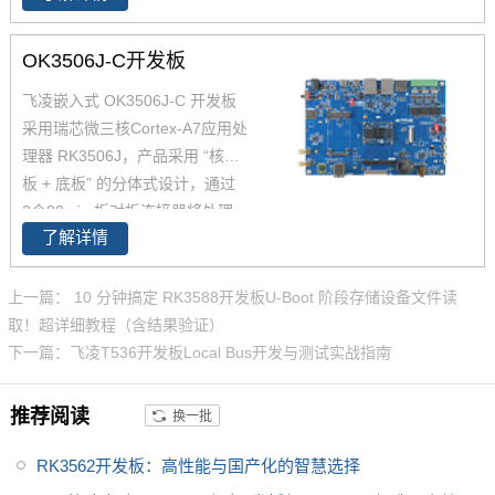
RK3506 处理器开发，通过飞凌
您的产品提供持续供应保障。
嵌入式实验室严苛的工业环境测
OK3506J-C开发板
试，确保品质稳定可靠，且提供
10~15 年生命周期支持，保障供
飞凌嵌入式 OK3506J-C 开发板
应长期稳定。
采用瑞芯微三核Cortex-A7应用处
理器 RK3506J，产品采用 “核心
板 + 底板” 的分体式设计，通过
2个80 pin 板对板连接器将处理
了解详情
器的功能引脚全部引出，并针对
不同的功能做了深度优化。开发
板集成了 RMII、UART、CAN-F
上一篇： 10 分钟搞定 RK3588开发板U-Boot 阶段存储设备文件读
D、Display 等丰富功能接口，方
取！超详细教程（含结果验证）
便用户二次开发的同时简化用户
下一篇：飞凌T536开发板Local Bus开发与测试实战指南
设计，为您的项目提供良好的评
估及设计依据。
推荐阅读
换一批
RK3562开发板：高性能与国产化的智慧选择