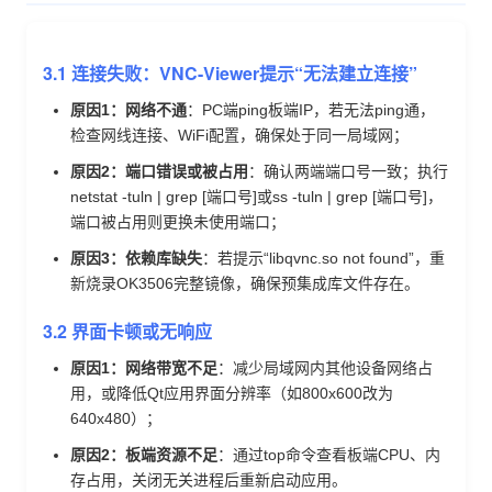
3.1 连接失败：VNC-Viewer提示“无法建立连接”
原因1：网络不通
：PC端ping板端IP，若无法ping通，
检查网线连接、WiFi配置，确保处于同一局域网；
原因2：端口错误或被占用
：确认两端端口号一致；执行
netstat -tuln | grep [端口号]或ss -tuln | grep [端口号]，
端口被占用则更换未使用端口；
原因3：依赖库缺失
：若提示“libqvnc.so not found”，重
新烧录OK3506完整镜像，确保预集成库文件存在。
3.2 界面卡顿或无响应
原因1：网络带宽不足
：减少局域网内其他设备网络占
用，或降低Qt应用界面分辨率（如800x600改为
640x480）；
原因2：板端资源不足
：通过top命令查看板端CPU、内
存占用，关闭无关进程后重新启动应用。