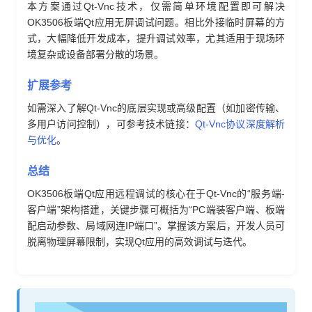
本方案通过Qt-Vnc技术，仅需简单环境配置即可解决
OK3506板端Qt应用无屏调试问题。相比外接临时屏幕的方
式，大幅降低开发成本，提升调试效率，尤其适用于现场环
境复杂或设备部署分散的场景。
扩展参考
如需深入了解Qt-Vnc的底层实现或高级配置（如加密传输、
多用户访问控制），可参考技术链接：
Qt-Vnc协议深度解析
与优化
。
总结
OK3506板端Qt应用远程调试的核心在于Qt-Vnc的“服务端-
客户端”架构搭建，关键步骤可概括为“PC端装客户端、板端
配启动参数、局域网连IP端口”。掌握该方案后，开发人员可
脱离物理屏幕限制，实现Qt应用的高效调试与迭代。