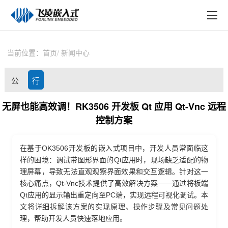
EN
在线购买
产品中心
当前位置：
首页
新闻中心
行业应用
公
行
技术与支持
司
业
无屏也能高效调！RK3506 开发板 Qt 应用 Qt-Vnc 远程
在线文档
控制方案
动
资
方案定制
态
讯
在基于OK3506
开发板
的
嵌入式
项目中，开发人员常面临这
关于飞凌
样的困境：调试带图形界面的Qt应用时，现场缺乏适配的物
理屏幕，导致无法直观观察界面效果和交互逻辑。针对这一
天猫商城
核心痛点，Qt-Vnc技术提供了高效解决
方案
——通过将板端
Qt应用的显示输出重定向至PC端，实现远程可视化调试。本
淘宝商城
文将详细拆解该方案的实现原理、操作步骤及常见问题处
理，帮助开发人员快速落地应用。
新闻中心