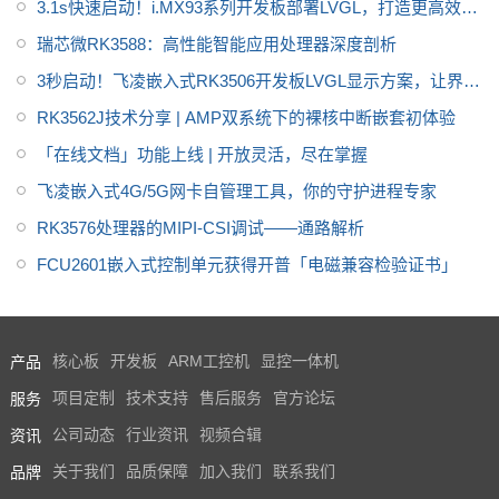
3.1s快速启动！i.MX93系列开发板部署LVGL，打造更高效的
GUI
瑞芯微RK3588：高性能智能应用处理器深度剖析
3秒启动！飞凌嵌入式RK3506开发板LVGL显示方案，让界面
炫起来
RK3562J技术分享 | AMP双系统下的裸核中断嵌套初体验
「在线文档」功能上线 | 开放灵活，尽在掌握
飞凌嵌入式4G/5G网卡自管理工具，你的守护进程专家
RK3576处理器的MIPI-CSI调试——通路解析
FCU2601嵌入式控制单元获得开普「电磁兼容检验证书」
产品
核心板
开发板
ARM工控机
显控一体机
服务
项目定制
技术支持
售后服务
官方论坛
资讯
公司动态
行业资讯
视频合辑
品牌
关于我们
品质保障
加入我们
联系我们