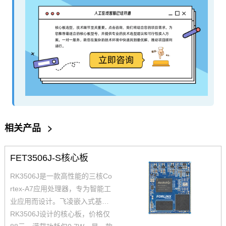
相关产品
>
FET3506J-S核心板
RK3506J是一款高性能的三核Co
rtex-A7应用处理器，专为智能工
业应用而设计。飞凌嵌入式基于
RK3506J设计的核心板，价格仅