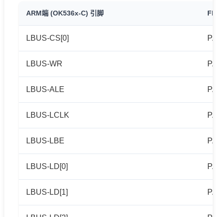
ARM端 (OK536x-C) 引脚
FP
LBUS-CS[0]
PA
LBUS-WR
PA
LBUS-ALE
PA
LBUS-LCLK
PA
LBUS-LBE
PA
LBUS-LD[0]
PA
LBUS-LD[1]
PA