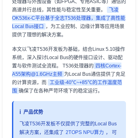
处理器与外围设备（如FPGA、专用ASIC等）通信的
高速并行总线，其性能与稳定性至关重要。
飞凌
OK536x-C平台基于全志T536处理器，集成了高性能
Local Bus接口
，为工业控制、
边缘计算
等应用场景
提供了理想的解决
方案
。
本文以飞凌T536
开发板
为基础，结合Linux 5.10操作
系统，深入探讨Local Bus的硬件接口设计、驱动配
置与软件测试全流程。 T536处理器的
四核Cortex-
A55架构@1.6GHz主频
为Local Bus通信提供了充足
的计算资源，而
工业级-40℃~+85℃的工作温度范
围
确保了在各种严苛环境下的稳定运行。
产品优势
飞凌T536开发板不仅提供了完整的Local Bus
解决方案，还集成了
2TOPS NPU算力
， 可