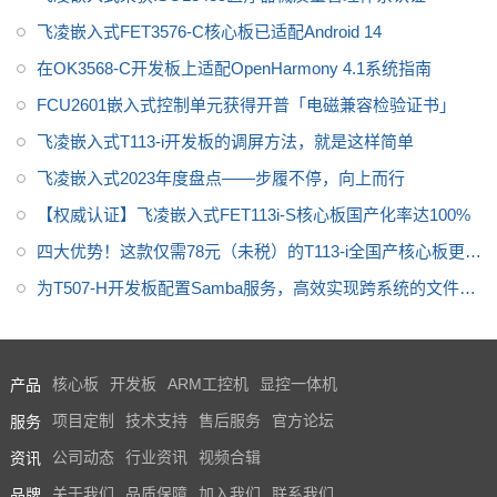
飞凌嵌入式FET3576-C核心板已适配Android 14
在OK3568-C开发板上适配OpenHarmony 4.1系统指南
FCU2601嵌入式控制单元获得开普「电磁兼容检验证书」
飞凌嵌入式T113-i开发板的调屏方法，就是这样简单
飞凌嵌入式2023年度盘点——步履不停，向上而行
【权威认证】飞凌嵌入式FET113i-S核心板国产化率达100%
四大优势！这款仅需78元（未税）的T113-i全国产核心板更值
得关注
为T507-H开发板配置Samba服务，高效实现跨系统的文件共
享
产品
核心板
开发板
ARM工控机
显控一体机
服务
项目定制
技术支持
售后服务
官方论坛
资讯
公司动态
行业资讯
视频合辑
品牌
关于我们
品质保障
加入我们
联系我们