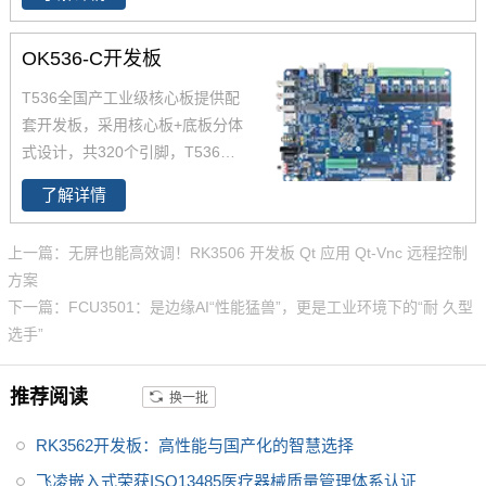
主频为1.6GHz，集成了四核Cort
ex-A55以及64位玄铁E907 RISC
OK536-C开发板
-V MCU，能够提供高效的计算能
力。此外，T536还支持2TOPS
T536全国产工业级核心板提供配
NPU、安全启动、国密算法IP、
套开发板，采用核心板+底板分体
全通路ECC、AMP、Linux-RT等
式设计，共320个引脚，T536开
功能。T536还配备了广泛的连接
发板采用4个80Pin板对板连接器
接口，包括USB、SDIO、UAR
了解详情
的方式将处理器的功能引脚以最
T、SPI、CAN-FD、以太网、AD
便利的方式引出，并针对不同的
C（模数转换器）、LocalBus
上一篇：无屏也能高效调！RK3506 开发板 Qt 应用 Qt-Vnc 远程控制
功能做了深度优化，
T536开发板
等，以满足不同应用场景的需求
方案
方便用户二次开发的同时简化用
下一篇：FCU3501：是边缘AI“性能猛兽”，更是工业环境下的“耐 久型
户设计，为您的项目提供良好的
选手”
评估及设计依据。
推荐阅读
换一批
RK3562开发板：高性能与国产化的智慧选择
飞凌嵌入式荣获ISO13485医疗器械质量管理体系认证