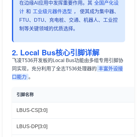
在边缘AI应用中发挥重要作用。其
全国产
化设
计
和
工业级元器件选型
， 使其成为集中器、
FTU、DTU、
充电桩
、交通、
机器人
、工业控
制等关键领域的优质选择。
2. Local Bus核心
引脚
详解
飞凌T536开发板的Local Bus功能由多组专用引脚协
同实现，充分利用了全志T536处理器的
丰富外设接
口能力
。
引脚名称
LBUS-CS[3:0]
LBUS-DP[3:0]