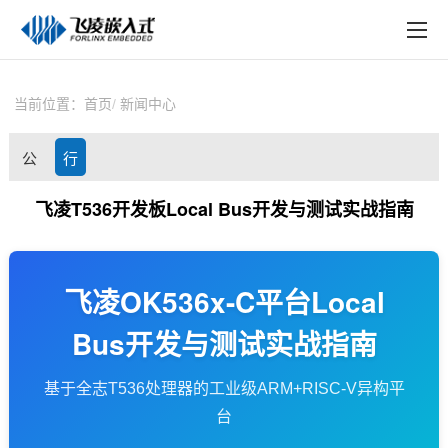
EN
在线购买
产品中心
当前位置：
首页
新闻中心
行业应用
公
行
技术与支持
司
业
飞凌T536开发板Local Bus开发与测试实战指南
在线文档
动
资
方案定制
态
讯
飞凌OK536x-C平台Local
关于飞凌
Bus开发与测试实战指南
天猫商城
基于
全志
T536处理器的工业级ARM+RISC-V异构平
淘宝商城
台
新闻中心