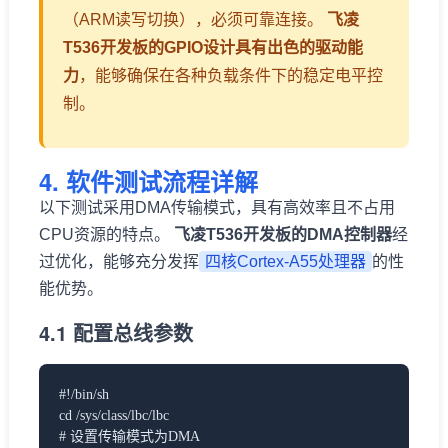
（ARM读写切换），必须可靠连接。
飞凌
T536开发板的
GPIO
设计具有出色的驱动能
力
，能够确保在各种负载条件下的稳定
电平
控
制。
4. 软件测试流程详解
以下测试采用DMA传输模式，具有高效率且不占用
CPU资源的特点。
飞凌T536开发板的DMA控制器
经
过优化，能够充分发挥
四核Cortex-A55处理器
的性
能优势。
4.1 配置总线参数
#!/bin/sh
cd /sys/class/lbc/lbc
# 设置传输模式为DMA