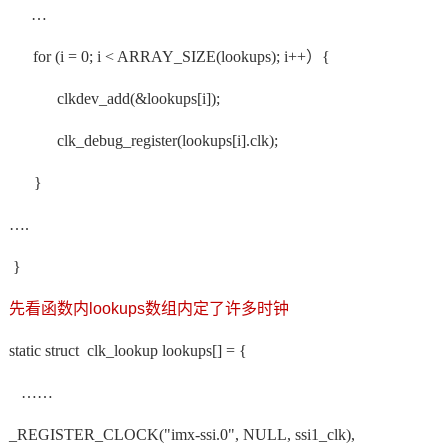
…
for (i = 0; i < ARRAY_SIZE(lookups); i++）{
clkdev_add(&lookups[i]);
clk_debug_register(lookups[i].clk);
}
….
}
先看函数内
lookups数组内定了许多时钟
static struct clk_lookup lookups[] = {
……
_REGISTER_CLOCK("imx-ssi.0", NULL, ssi1_clk),