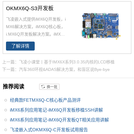
X6Q核心板,兼容一同底板。具有
OKMX6Q-S3开发板
抗震,抗氧化,抗干扰,更快速升级
产品等优势。保定飞凌嵌入式专
飞凌嵌入式提供iMX6Q开发板，i
注imx6,imx6开发板,飞思卡尔imx
MX6解决方案，iMX6Q核心板，
6等ARM嵌入式核心控制系统研
i.MX6Q开发板解决方案。iMX6Q
发、设计和生产,是imx6,imx6开
稳定、快速、性价比高，欢迎选
发板,飞思卡尔imx6提供者,imx6
了解详情
购 NXP iMX6系列芯片全支持，
系列产品现已畅销全国,欢迎咨询!
升级简配无忧替换。
上一篇：飞凌小课堂丨基于IMX6X系列3.0.35内核的LCD移植
下一篇：汽车360环视&ADAS解决方案，和盲区说Bye-bye
推荐阅读
换一批
经典款FETMX6Q-C核心板产品测评
iMX6系列应用笔记-iMX6Q开发板移植SSH讲解
iMX6系列应用笔记-iMX6Q开发板QT相关应用讲解
飞凌嵌入式OKMX6Q-C开发板试用报告