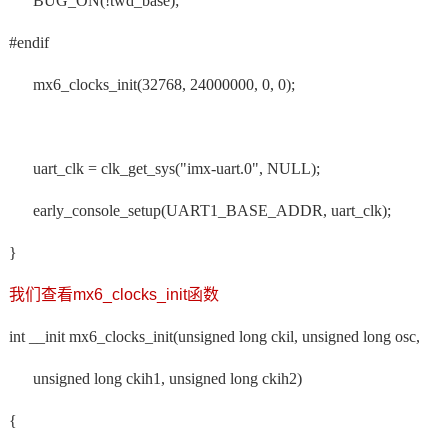
BUG_ON(!twd_base);
#endif
mx6_clocks_init(32768, 24000000, 0, 0);
uart_clk = clk_get_sys("imx-uart.0", NULL);
early_console_setup(UART1_BASE_ADDR, uart_clk);
}
我们查看
mx6_clocks_init函数
int __init mx6_clocks_init(unsigned long ckil, unsigned long osc,
unsigned long ckih1, unsigned long ckih2)
{