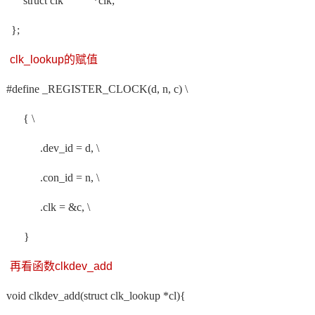
struct clk
*clk;
};
clk_lookup的赋值
#define _REGISTER_CLOCK(d, n, c) \
{ \
.dev_id = d, \
.con_id = n, \
.clk = &c, \
}
再看函数
clkdev_add
void clkdev_add(struct clk_lookup *cl){