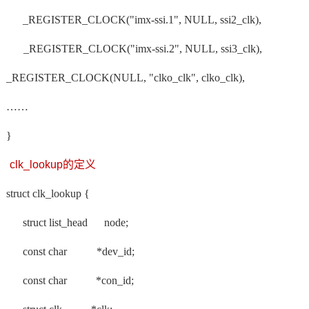
_REGISTER_CLOCK("imx-ssi.1", NULL, ssi2_clk),
_REGISTER_CLOCK("imx-ssi.2", NULL, ssi3_clk),
_REGISTER_CLOCK(NULL, "clko_clk", clko_clk),
……
}
clk_lookup的定义
struct clk_lookup {
struct list_head
node;
const char
*dev_id;
const char
*con_id;