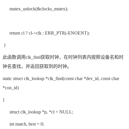
mutex_unlock(&clocks_mutex);
return cl ? cl->clk : ERR_PTR(-ENOENT);
}
此函数调用clk_find获取时钟，在时钟列表内按照设备名和时
钟名查找，并返回获取到的时钟。
static struct clk_lookup *clk_find(const char *dev_id, const char
*con_id)
{
struct clk_lookup *p, *cl = NULL;
int match, best = 0;