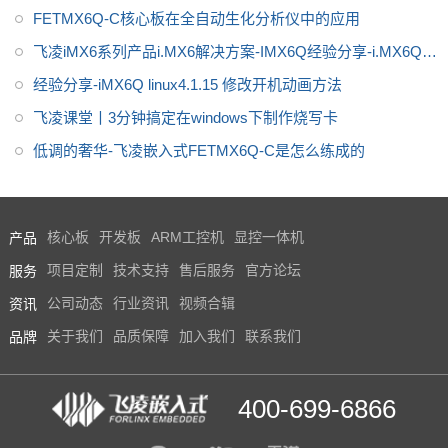
FETMX6Q-C核心板在全自动生化分析仪中的应用
飞凌iMX6系列产品i.MX6解决方案-IMX6Q经验分享-i.MX6Q系
列常见问题解决
经验分享-iMX6Q linux4.1.15 修改开机动画方法
飞凌课堂丨3分钟搞定在windows下制作烧写卡
低调的奢华-飞凌嵌入式FETMX6Q-C是怎么练成的
产品
核心板
开发板
ARM工控机
显控一体机
服务
项目定制
技术支持
售后服务
官方论坛
资讯
公司动态
行业资讯
视频合辑
品牌
关于我们
品质保障
加入我们
联系我们
400-699-6866