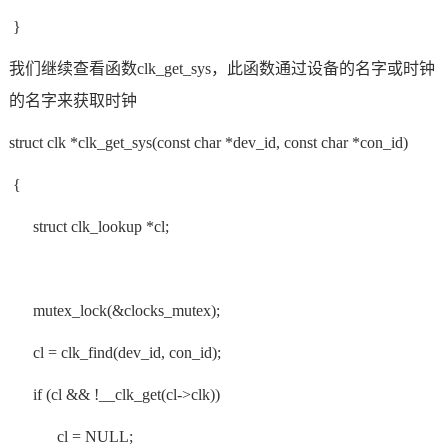
}
我们继续查看函数clk_get_sys，此函数通过设备的名字或时钟
的名字来获取时钟
struct clk *clk_get_sys(const char *dev_id, const char *con_id)
{
struct clk_lookup *cl;
mutex_lock(&clocks_mutex);
cl = clk_find(dev_id, con_id);
if (cl && !__clk_get(cl->clk))
cl = NULL;