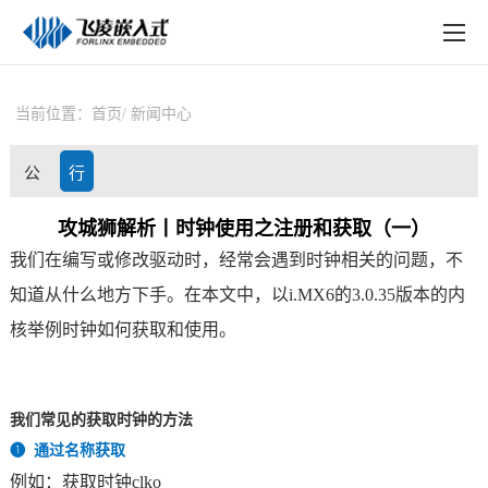
EN
在线购买
产品中心
当前位置：
首页
新闻中心
行业应用
公
行
技术与支持
司
业
攻城狮解析丨时钟使用之注册和获取（一）
在线文档
我们在编写或修改驱动时，经常会遇到
时钟
相关的问题，不
动
资
方案定制
知道从什么地方下手。在本文中，以i.MX6的3.0.35版本的内
态
讯
核举例时钟如何获取和使用。
关于飞凌
天猫商城
我们常见的获取时钟的方法
淘宝商城
❶
通过名称获取
例如：获取时钟clko
新闻中心