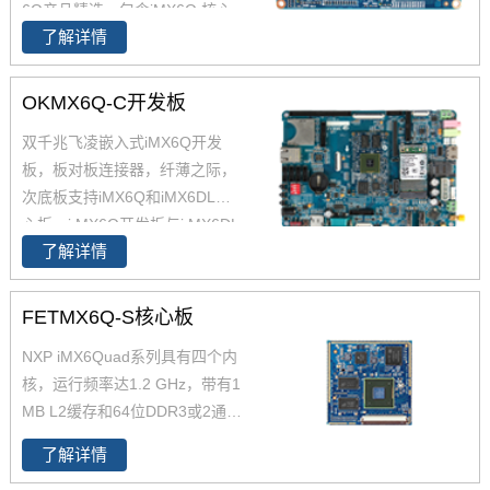
6Q产品精选，包含iMX6Q 核心
了解详情
板、i.MX6Q 核心板、iMX6Q工
业级核心板，欢迎采购。 i.MX6
Q核心板基于NXP（原Freescal
OKMX6Q-C开发板
e）Cortex-A9架构的i.MX6Q四核
双千兆飞凌嵌入式iMX6Q开发
处理器设计，核心板小尺寸核心
板，板对板连接器，纤薄之际，
板搭配独特的薄款连接器，让设
次底板支持iMX6Q和iMX6DL核
计随心所欲！
心板。i.MX6Q开发板与i.MX6DL
了解详情
开发板资源丰富，原理图、PC
B、软件资源、硬件资源下载，
技术支持等。欢迎选购
FETMX6Q-S核心板
NXP iMX6Quad系列具有四个内
核，运行频率达1.2 GHz，带有1
MB L2缓存和64位DDR3或2通
道、32位LPDDR2支持。飞凌提
了解详情
供商业级iMX6Q核心板,工业级iM