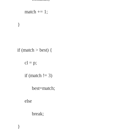
match += 1;
}
if (match > best) {
cl = p;
if (match != 3)
best=match;
else
break;
}