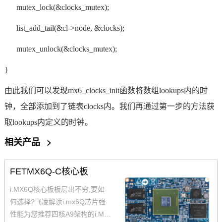
mutex_lock(&clocks_mutex);
list_add_tail(&cl->node, &clocks);
mutex_unlock(&clocks_mutex);
}
由此我们可以发现mx6_clocks_init函数将数组lookups内的时
钟，全部添加到了链表clocks内。我们再通过第一步的方法获
取lookups内定义的时钟。
相关产品
>
FETMX6Q-C核心板
i.MX6Q核心板板层出不穷,要如
何选择?飞凌解读i.mx6Q芯片强
性能为您推荐四核A9架构的i.MX