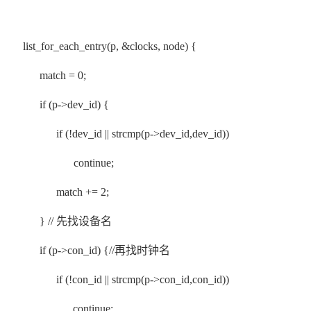
list_for_each_entry(p, &clocks, node) {
match = 0;
if (p->dev_id) {
if (!dev_id || strcmp(p->dev_id,dev_id))
continue;
match += 2;
} // 先找设备名
if (p->con_id) {//再找时钟名
if (!con_id || strcmp(p->con_id,con_id))
continue;