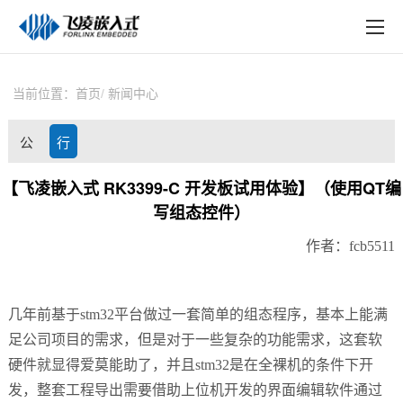
EN
在线购买
产品中心
当前位置：
首页
新闻中心
行业应用
公
行
技术与支持
司
业
【飞凌嵌入式 RK3399-C 开发板试用体验】（使用QT编
在线文档
写组态控件）
动
资
方案定制
作者：fcb5511
态
讯
关于飞凌
几年前基于stm32平台做过一套简单的组态程序，基本上能满
天猫商城
足公司项目的需求，但是对于一些复杂的功能需求，这套软
淘宝商城
硬件就显得爱莫能助了，并且stm32是在全裸机的条件下开
发，整套工程导出需要借助上位机开发的界面编辑软件通过
新闻中心