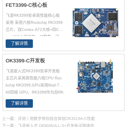
FET3399-C核心板
飞凌RK3399安卓高性能核心板
采用 采用六核Rockchip RK3399
芯片，双Cortex-A72大核+四Cor
tex-A53小核结构，对整数、浮
了解详情
点、内存等作了大幅优化，在整
体性能、功耗及核心面积三个方
面提升。以下将对瑞芯微芯片RK
OK3399-C开发板
3399参数,RK3399核心板方案及
飞凌嵌入式RK3399安卓开发板
其性能做具体介绍。如您对飞凌
主芯片采用高性能六核CPU Roc
RK3399系列核心板有兴趣，欢
kchip RK3399,GPU采用Mail-T8
迎咨询了解。
60四核 GPU，RK3399作为目RK
产品线中低功耗、高性能的代
了解详情
表，可满足人脸识别设备、机器
人、无人机、IoT物联网领域应
上一篇：评测丨用数字带你综合体验OK3519A-C性能
用。飞凌RK3399开发板在整体
下一篇：飞凌嵌入式 OKMX6ULL-S+开发板试用体验