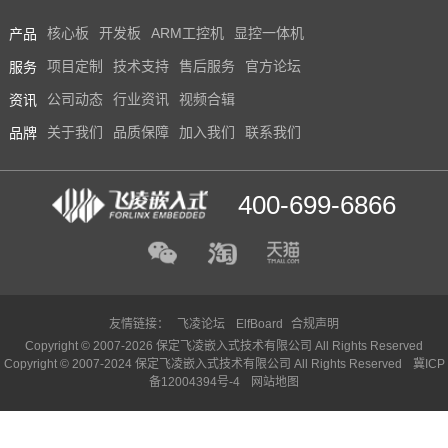
产品
核心板
开发板
ARM工控机
显控一体机
服务
项目定制
技术支持
售后服务
官方论坛
资讯
公司动态
行业资讯
视频合辑
品牌
关于我们
品质保障
加入我们
联系我们
400-699-6866
友情链接：
飞凌论坛
ElfBoard
合规声明
Copyright © 2007-2026 保定飞凌嵌入式技术有限公司 All Rights Reserved
Copyright © 2007-2024 保定飞凌嵌入式技术有限公司 All Rights Reserved
冀ICP
备12004394号-4
网站地图