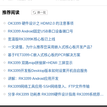
性能、功耗及核心面积做了大幅
度优化，更加满足工业设计需
推荐阅读
换一批
求。飞凌RK3399开发板为进一
步减少用户二次开发难度，开放
OK3399 硬件设计之 HDMI2.0 的注意事项
了底板原理图，并提供了RK339
9用户手册、芯片手册，加上优质
RK3399 Android固定USB串口设备端口号
的技术服务，让您的方案从构思
宽温版RK3399K核心板已上线
到上市时间缩短。
一文读懂，为什么推荐您采用嵌入式核心板开发产品？
基于FET3399-C嵌入式核心板的PCR解决方案
RK3399 双路mipi拼接屏+HDMI 三屏显示
RK3399开发板Desktop版本如何设置开机自启服务
讲解：RK3399 Android应用开发
RK3399网络工具应用-SSH网络登入、FTP文件传输
分享-RK3399 功耗表 RK3399硬件设计指南 RK3399系统原理
图