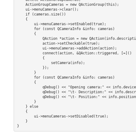
    ActionGroupCameras = new QActionGroup(this);

    ui->menuCameras->clear();

    if (cameras.size())

    {

        ui->menuCameras->setEnabled(true);

        for (const QCameraInfo &info: cameras)

        {

            QAction *action = new QAction(info.description(), ActionGroupCameras); // capture->imageCodecDescription(codec)

            action->setCheckable(true);

            ui->menuCameras->addAction(action);

            connect(action, &QAction::triggered, [=]()

            {

                setCamera(info);

            });

        }

        for (const QCameraInfo &info: cameras)

        {

            qDebug() << "Opening camera:" << info.deviceName();

            qDebug() << "\t- Description:" << info.description();

            qDebug() << "\t- Position:" << info.position();

        }

    } else

    {

        ui->menuCameras->setDisabled(true);

    }

}