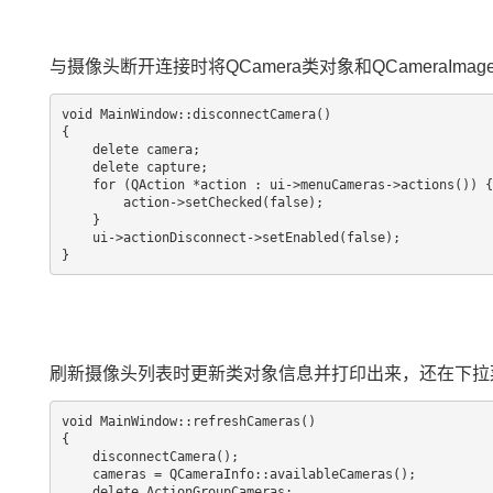
与摄像头断开连接时将QCamera类对象和QCameraImage
void MainWindow::disconnectCamera()

{

    delete camera;

    delete capture;

    for (QAction *action : ui->menuCameras->actions()) {

        action->setChecked(false);

    }

    ui->actionDisconnect->setEnabled(false);

刷新摄像头列表时更新类对象信息并打印出来，还在下拉
void MainWindow::refreshCameras()

{

    disconnectCamera();

    cameras = QCameraInfo::availableCameras();

    delete ActionGroupCameras;
