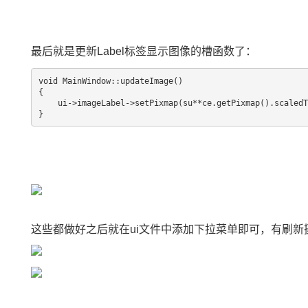
最后就是更新Label标签显示图像的槽函数了：
void MainWindow::updateImage()

{

    ui->imageLabel->setPixmap(su**ce.getPixmap().scaledToWidth(ui->imageLabel->width(), Qt::SmoothTransformation));

}
这些都做好之后就在ui文件中添加下拉菜单即可，有刷