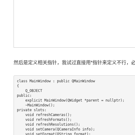
然后是定义相关指针，我试过直接用*指针来定义不行，
class MainWindow : public QMainWindow

{

    Q_OBJECT

public:

    explicit MainWindow(QWidget *parent = nullptr);

    ~MainWindow();

private slots:

    void refreshCameras();

    void refreshFormats();

    void refreshResolutions();

    void setCamera(QCameraInfo info);

    void setFormat(QString format);
