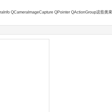
nfo QCameraImageCapture QPointer QActionG