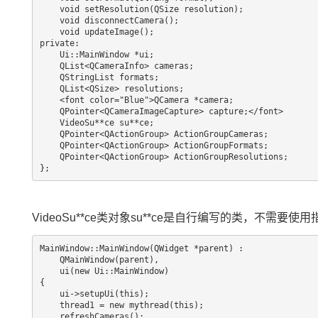
    void setResolution(QSize resolution);

    void disconnectCamera();

    void updateImage();

private:

    Ui::MainWindow *ui;

    QList<QCameraInfo> cameras;

    QStringList formats;

    QList<QSize> resolutions;

    <font color="Blue">QCamera *camera;

    QPointer<QCameraImageCapture> capture;</font>

    VideoSu**ce su**ce;

    QPointer<QActionGroup> ActionGroupCameras;

    QPointer<QActionGroup> ActionGroupFormats;

    QPointer<QActionGroup> ActionGroupResolutions;

};
VideoSu**ce类对象su**ce是自行编写的类，不需
MainWindow::MainWindow(QWidget *parent) :

    QMainWindow(parent),

    ui(new Ui::MainWindow)

{

    ui->setupUi(this);

    thread1 = new mythread(this);

    refreshCameras();
