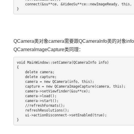
    connect(&su**ce, &VideoSu**ce::newImageReady, this, &MainWindow::updateImage);

QCamera类对象camera需要跟QCameraInfo类
QCameraImageCapture类同理：
void MainWindow::setCamera(QCameraInfo info)

{

    delete camera;

    delete capture;

    camera = new QCamera(info, this);

    capture = new QCameraImageCapture(camera, this);

    camera->setViewfinder(&su**ce);

    camera->load();

    camera->start();

    //refreshFormats();

    refreshResolutions();

    ui->actionDisconnect->setEnabled(true);

}