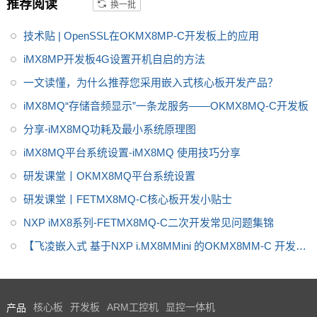
推荐阅读
换一批
MX8系列应用处理器在高级图
形、高级成像、高级机器视觉、
技术贴 | OpenSSL在OKMX8MP-C开发板上的应用
高端音频、高端语音、高端视频
iMX8MP开发板4G设置开机自启的方法
和高安全的嵌入式应用等跨领域
一文读懂，为什么推荐您采用嵌入式核心板开发产品？
的多种应用场景非常适用。飞凌
嵌入式i.MX8M Mini开发板基于N
iMX8MQ“存储音频显示”一条龙服务——OKMX8MQ-C开发板
XP 公司的i.MX8M Mini 四核64位
分享-iMX8MQ功耗及最小系统原理图
处理器设计，主频最高1.8GHz，
iMX8MQ平台系统设置-iMX8MQ 使用技巧分享
ARM Cortex-A53架构。IMX8开
发板是一款高性能，低功耗产
研发课堂丨OKMX8MQ平台系统设置
品，欢迎选购。更多IMX8芯片介
研发课堂丨FETMX8MQ-C核心板开发小贴士
绍，IMX8系列软硬件资料，i.MX
NXP iMX8系列-FETMX8MQ-C二次开发常见问题集锦
8M mini方案定制，请联系飞凌嵌
入式
【飞凌嵌入式 基于NXP i.MX8MMini 的OKMX8MM-C 开发板
试用体验】
产品
核心板
开发板
ARM工控机
显控一体机