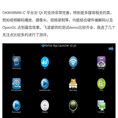
OKMX8MM-C
平台
对
Qt
的支持非常完善，特别是多媒体相关的类，
例如视频解码播放、摄像头、视频录制等，均能结合硬件编解码以及
OpenGL
达到最佳效果。
飞凌
提供的测试
demo
比较齐全，我选了几个
关注点比较多的进行了
测评
。