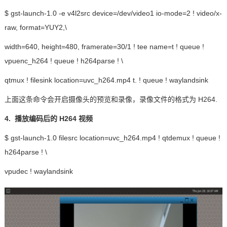
$ gst-launch-1.0 -e v4l2src device=/dev/video1 io-mode=2 ! video/x-
raw, format=YUY2,\
width=640, height=480, framerate=30/1 ! tee name=t ! queue !
vpuenc_h264 ! queue ! h264parse ! \
qtmux ! filesink location=uvc_h264.mp4 t. ! queue ! waylandsink
上面这条
命令
会开启摄像头的预览和录像，录像文件的格式为
H264.
4.
播放编码后的
H264
视频
$ gst-launch-1.0 filesrc location=uvc_h264.mp4 ! qtdemux ! queue !
h264parse ! \
vpudec ! waylandsink