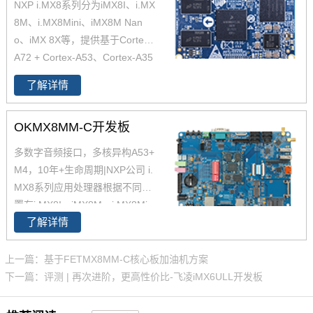
NXP i.MX8系列分为iMX8I、i.MX
8M、i.MX8Mini、iMX8M Nan
o、iMX 8X等，提供基于Cortex-
A72 + Cortex-A53、Cortex-A35
核心，搭配实时任务处理的Corte
了解详情
x-M4和Cortex M7的解决方案，
适用于从消费家庭音频到工业楼
OKMX8MM-C开发板
宇自动化及移动计算机等。飞凌
嵌入式近期推出的iMX8系列i.MX
多数字音频接口，多核异构A53+
8Mmini核心板基于四核Cortex-A
M4，10年+生命周期|NXP公司 i.
53、单核Cortex-M4架构的i.MX
MX8系列应用处理器根据不同配
8Mmini 处理器设计，现已全面上
置有i.MX8I、iMX8M、i.MX8Min
市，更多
i.MX8M
核心板产品、解
了解详情
i、iMX8M Mini、iMX8M Nano、i
决方案详情，欢迎致电飞凌嵌入
MX 8X ，提供基于Cortex-A72 +
式了解。
Cortex-A53、Cortex-A35核心，
上一篇：基于FETMX8MM-C核心板加油机方案
此外还提供实时任务处理的Corte
下一篇：评测 | 再次进阶，更高性价比-飞凌iMX6ULL开发板
x-M核心（Cortex-M4和Cortex
M7）的解决方案，因此，NXP i.