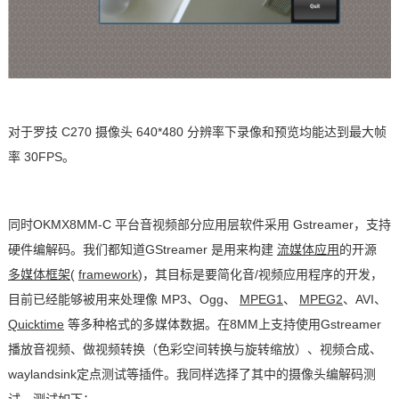
对于罗技
C270
摄像头
640*480
分辨率下录像和预览均能达到最大帧
率
30FPS
。
同时OKMX8MM-C
平台
音视频部分
应用层
软件采用
Gstreamer
，支持
硬件编解码。我们都知道
GStreamer
是用来构建
流媒体应用
的开源
多媒体框架
(
framework
)
，其目标是要简化音
/
视频应用程序的开发，
目前已经能够被用来处理像
MP3
、
Ogg
、
MPEG1
、
MPEG2
、
AVI
、
Quicktime
等多种格式的多媒体数据。
在
8MM
上支持使用
Gstreamer
播放音视频、做视频转换（色彩空间转换与旋转缩放）、视频合成、
waylandsink
定点测试等插件。我同样选择了其中的摄像头编解码测