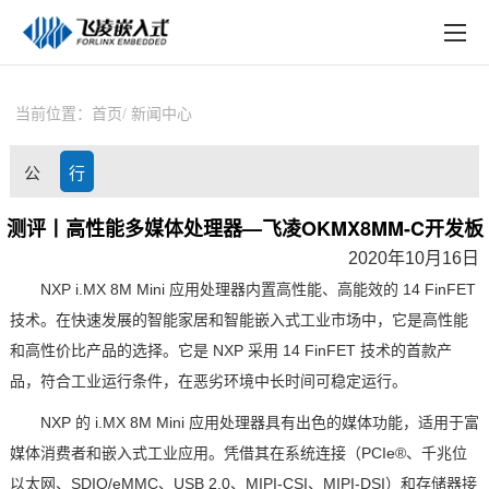
EN
在线购买
产品中心
当前位置：
首页
新闻中心
行业应用
公
行
技术与支持
司
业
测评丨高性能多媒体处理器—飞凌OKMX8MM-C开发板
在线文档
2020年10月16日
动
资
方案定制
NXP
i.MX 8M Mini
应用处理器内置高性能、高能效的
14 FinFET
态
讯
技术。在快速发展的
智能家居
和智能
嵌入式
工业市场中，它是高性能
关于飞凌
和高性价比产品的选择。它是
NXP
采用
14 FinFET
技术的首款产
品，符合工业运行条件，在恶劣环境中长时间可稳定运行。
天猫商城
NXP
的
i.MX 8M Mini
应用处理器具有出色的媒体功能，适用于富
淘宝商城
媒体消费者和嵌入式工业应用。凭借其在系统连接（
PCIe®
、千兆位
新闻中心
以太网、
SDIO/eMMC
、
USB 2.0
、
MIPI-CSI
、
MIPI-DSI
）和存储器接