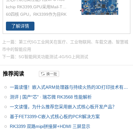
RK3399系列核心板有兴趣，欢
kchip RK3399,GPU采用Mail-T8
迎咨询了解。
60四核 GPU，RK3399作为目RK
产品线中低功耗、高性能的代
了解详情
表，可满足人脸识别设备、机器
人、无人机、IoT物联网领域应
上一篇：第三代5G工业网关在医疗、工业物联网、车载交通、智慧城
用。飞凌RK3399开发板在整体
市中的智能应用
性能、功耗及核心面积做了大幅
下一篇：5G智能网关功能测试-4G/5G上网测试
度优化，更加满足工业设计需
求。飞凌RK3399开发板为进一
推荐阅读
换一批
步减少用户二次开发难度，开放
了底板原理图，并提供了RK339
一篇读懂！嵌入式ARM处理器与持续火热的3D打印技术有何
9用户手册、芯片手册，加上优质
的技术服务，让您的方案从构思
关联
测评 | 国产“芯” · 瑞芯微 RK3568 性能解析
到上市时间缩短。
一文读懂，为什么推荐您采用嵌入式核心板开发产品？
基于FET3399-C嵌入式核心板的PCR解决方案
RK3399 双路mipi拼接屏+HDMI 三屏显示