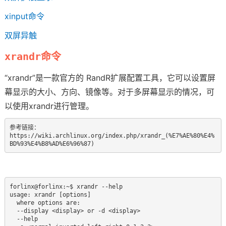
xinput命令
技术论坛
双屏异触
xrandr命令
“xrandr”是一款官方的 RandR扩展配置工具，它可以设置屏
幕显示的大小、方向、镜像等。对于多屏幕显示的情况，可
以使用xrandr进行管理。
参考链接：

https://wiki.archlinux.org/index.php/xrandr_(%E7%
AE
%80%E4%
BD%93%E4%B8%AD%E6%96%87)
forlinx@forlinx:~$ xrandr --help

usage: xrandr [options]

  where options are:

  --display <display> or -d <display>

  --help
