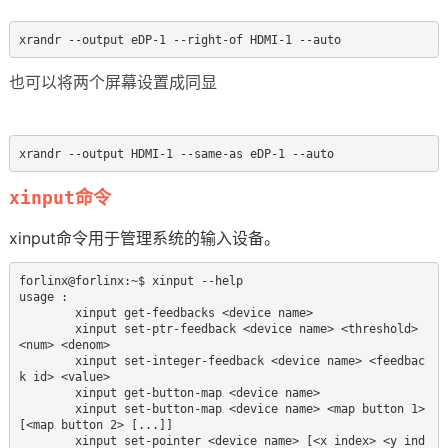
xrandr --output eDP-1 --right-of HDMI-1 --auto
也可以将两个屏幕设置成同显
xrandr --output HDMI-1 --same-as eDP-1 --auto
xinput命令
xinput命令用于管理系统的输入设备。
forlinx@forlinx:~$ xinput --help

usage :

        xinput get-feedbacks <device name>

        xinput set-ptr-feedback <device name> <threshold> 
<num> <denom>

        xinput set-integer-feedback <device name> <feedbac
k id> <value>

        xinput get-button-map <device name>

        xinput set-button-map <device name> <map button 1> 
[<map button 2> [...]]

        xinput set-pointer <device name> [<x index> <y ind