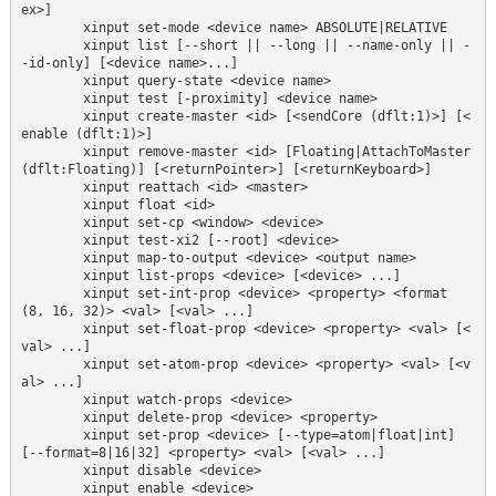
ex>]

        xinput set-mode <device name> ABSOLUTE|RELATIVE

        xinput list [--short || --long || --name-only || -
-id-only] [<device name>...]

        xinput query-state <device name>

        xinput test [-proximity] <device name>

        xinput create-master <id> [<sendCore (dflt:1)>] [<
enable (dflt:1)>]

        xinput remove-master <id> [Floating|AttachToMaster 
(dflt:Floating)] [<returnPointer>] [<returnKeyboard>]

        xinput reattach <id> <master>

        xinput float <id>

        xinput set-cp <window> <device>

        xinput test-xi2 [--root] <device>

        xinput map-to-output <device> <output name>

        xinput list-props <device> [<device> ...]

        xinput set-int-prop <device> <property> <format 
(8, 16, 32)> <val> [<val> ...]

        xinput set-float-prop <device> <property> <val> [<
val> ...]

        xinput set-atom-prop <device> <property> <val> [<v
al> ...]

        xinput watch-props <device>

        xinput delete-prop <device> <property>

        xinput set-prop <device> [--type=atom|float|int] 
[--format=8|16|32] <property> <val> [<val> ...]

        xinput disable <device>
