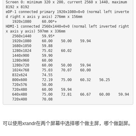
Screen 0: minimum 320 x 200, current 2560 x 1440, maximum 
8192 x 8192

eDP-1 connected primary 1920x1080+0+0 (normal left inverte
d right x axis y axis) 276mm x 156mm

   1920x1080     60.00*+

HDMI-1 connected 2560x1440+0+0 (normal left inverted right 
x axis y axis) 597mm x 336mm

   2560x1440     59.95* 

   1920x1080     60.00    50.00    59.94  

   1680x1050     59.88  

   1280x1024     75.02    60.02  

   1440x900      59.90  

   1280x960      60.00  

   1280x720      60.00    50.00    59.94  

   1024x768      75.03    70.07    60.00  

   832x624       74.55  

   800x600       72.19    75.00    60.32    56.25  

   720x576       50.00  

   720x480       60.00    59.94  

   640x480       75.00    72.81    66.67    60.00    59.94  

   720x400       70.08
可以使用xrandr在两个屏幕中选择哪个做主屏，哪个做副屏。