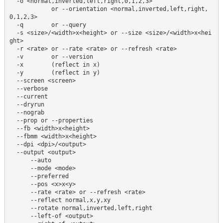
  -o <normal,inverted,left,right,0,1,2,3>

            or --orientation <normal,inverted,left,right,
0,1,2,3>

  -q        or --query

  -s <size>/<width>x<height> or --size <size>/<width>x<hei
ght>

  -r <rate> or --rate <rate> or --refresh <rate>

  -v        or --version

  -x        (reflect in x)

  -y        (reflect in y)

  --screen <screen>

  --verbose

  --current

  --dryrun

  --nograb

  --prop or --properties

  --fb <width>x<height>

  --fbmm <width>x<height>

  --dpi <dpi>/<output>

  --output <output>

      --auto

      --mode <mode>

      --preferred

      --pos <x>x<y>

      --rate <rate> or --refresh <rate>

      --reflect normal,x,y,xy

      --rotate normal,inverted,left,right

      --left-of <output>
