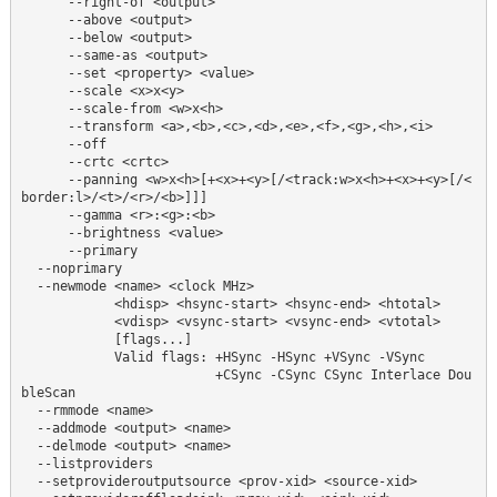
      --right-of <output>

      --above <output>

      --below <output>

      --same-as <output>

      --set <property> <value>

      --scale <x>x<y>

      --scale-from <w>x<h>

      --transform <a>,<b>,<c>,<d>,<e>,<f>,<g>,<h>,<i>

      --off

      --crtc <crtc>

      --panning <w>x<h>[+<x>+<y>[/<track:w>x<h>+<x>+<y>[/<
border:l>/<t>/<r>/<b>]]]

      --gamma <r>:<g>:<b>

      --brightness <value>

      --primary

  --noprimary

  --newmode <name> <clock MHz>

            <hdisp> <hsync-start> <hsync-end> <htotal>

            <vdisp> <vsync-start> <vsync-end> <vtotal>

            [flags...]

            Valid flags: +HSync -HSync +VSync -VSync

                         +CSync -CSync CSync Interlace Dou
bleScan

  --rmmode <name>

  --addmode <output> <name>

  --delmode <output> <name>

  --listproviders

  --setprovideroutputsource <prov-xid> <source-xid>
