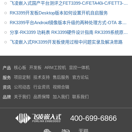
飞凌嵌入式国产平台测评之FET3399-C/FETA40i-C/FETT3-C
核心板
RK3399开发板Desktop版本如何设置开机自启服务
RK3399平台Android镜像版本升级的两种处理方式-OTA 本地
升级、OTA远程升级
分享-RK3399 功耗表 RK3399硬件设计指南 RK3399系统原理
图
飞凌嵌入式RK3399开发板使用过程中问题实录及解决思路
产品
核心板
开发板
ARM工控机
显控一体机
服务
项目定制
技术支持
售后服务
官方论坛
资讯
公司动态
行业资讯
视频合辑
品牌
关于我们
品质保障
加入我们
联系我们
400-699-6866