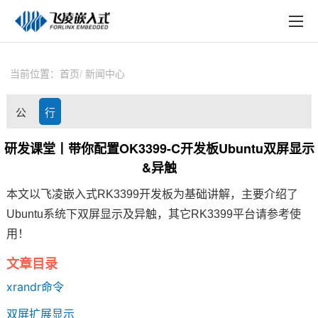
EN
在线购买
产品中心
当前位置：
首页
新闻中心
行业应用
公
行
技术与支持
司
业
研发课堂丨带你配置OK3399-C开发板Ubuntu双屏显示
在线文档
&异触
动
资
方案定制
本文以
飞凌嵌入式
RK3399开发板
为基础讲解，主要介绍了
态
讯
Ubuntu系统下双屏显示及异触，其它
RK3399
平台请参考使
关于飞凌
用！
天猫商城
文章目录
淘宝商城
xrandr
命令
双屏扩展显示
新闻中心