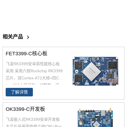
相关产品
>
FET3399-C核心板
飞凌RK3399安卓高性能核心板
采用 采用六核Rockchip RK3399
芯片，双Cortex-A72大核+四Cor
tex-A53小核结构，对整数、浮
了解详情
点、内存等作了大幅优化，在整
体性能、功耗及核心面积三个方
面提升。以下将对瑞芯微芯片RK
OK3399-C开发板
3399参数,RK3399核心板方案及
飞凌嵌入式RK3399安卓开发板
其性能做具体介绍。如您对飞凌
主芯片采用高性能六核CPU Roc