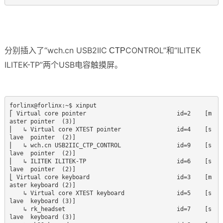
分别插入了“wch.cn USB2IIC
CONTROL”和“ILITEK
CTP
ILITEK-TP”两个USB电容触摸屏。
forlinx@forlinx:~$ xinput

⎡ Virtual core pointer                          id=2    [m
aster pointer  (3)]

⎜   ↳ Virtual core XTEST pointer                id=4    [s
lave  pointer  (2)]

⎜   ↳ wch.cn USB2IIC_CTP_CONTROL                id=9    [s
lave  pointer  (2)]

⎜   ↳ ILITEK ILITEK-TP                          id=6    [s
lave  pointer  (2)]

⎣ Virtual core keyboard                         id=3    [m
aster keyboard (2)]

    ↳ Virtual core XTEST keyboard               id=5    [s
lave  keyboard (3)]

    ↳ rk_headset                                id=7    [s
lave  keyboard (3)]
