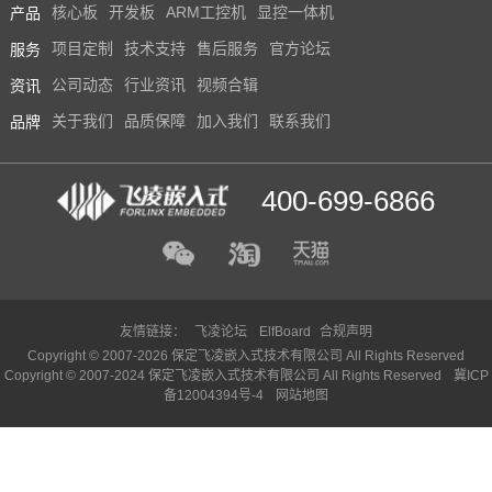
产品
核心板
开发板
ARM工控机
显控一体机
技术论坛
服务
项目定制
技术支持
售后服务
官方论坛
资讯
公司动态
行业资讯
视频合辑
品牌
关于我们
品质保障
加入我们
联系我们
400-699-6866
友情链接：
飞凌论坛
ElfBoard
合规声明
Copyright © 2007-2026 保定飞凌嵌入式技术有限公司 All Rights Reserved
Copyright © 2007-2024 保定飞凌嵌入式技术有限公司 All Rights Reserved
冀ICP
备12004394号-4
网站地图