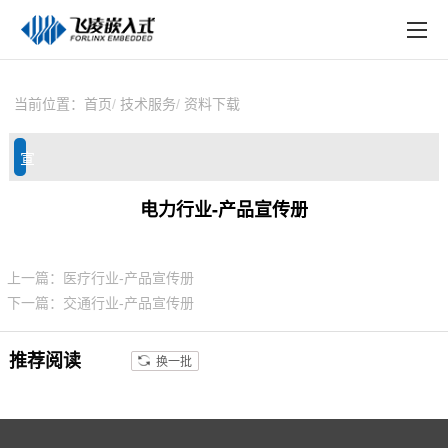
EN
在线购买
产品中心
当前位置：
首页
技术服务
资料下载
行业应用
宣
技术与支持
传
电力行业-产品宣传册
在线文档
册
方案定制
上一篇：医疗行业-产品宣传册
下一篇：交通行业-产品宣传册
关于飞凌
天猫商城
推荐阅读
换一批
淘宝商城
新闻中心