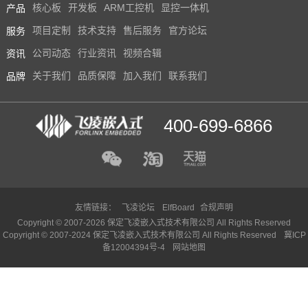
产品
核心板
开发板
ARM工控机
显控一体机
技术论坛
服务
项目定制
技术支持
售后服务
官方论坛
资讯
公司动态
行业资讯
视频合辑
品牌
关于我们
品质保障
加入我们
联系我们
400-699-6866
友情链接：
飞凌论坛
ElfBoard
合规声明
Copyright © 2007-2026 保定飞凌嵌入式技术有限公司 All Rights Reserved
Copyright © 2007-2024 保定飞凌嵌入式技术有限公司 All Rights Reserved
冀ICP
备12004394号-4
网站地图