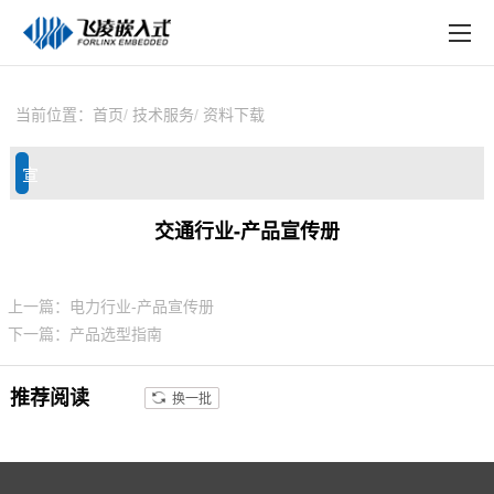
EN
在线购买
产品中心
当前位置：
首页
技术服务
资料下载
行业应用
宣
技术与支持
传
交通行业-产品宣传册
在线文档
册
方案定制
上一篇：电力行业-产品宣传册
下一篇：产品选型指南
关于飞凌
天猫商城
推荐阅读
换一批
淘宝商城
新闻中心