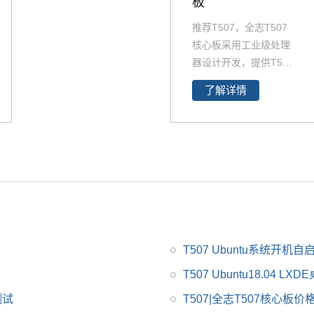
板
推荐T507，全志T507
核心板采用工业级处理
器设计开发，提供T507
规格书，T507各类设计
了解详情
资料。FETT507-C核心
板集成全志T507四核工
业级处理器设计开发，
Cortex-A53架构，主频
1.5GHz，集成G31 GP
U，内存2GB DDR3L，
存储8GB eMMC。整板
工业级运行温宽，支持
绝大部分当前流行的视
T507 Ubuntu系统开机
频及图片格式解码，具
有稳定可靠的工业级产
T507 Ubuntu18.04 LX
品性能、低功耗以及丰
测试
T507|全志T507核心板
富的用户接口等优势，