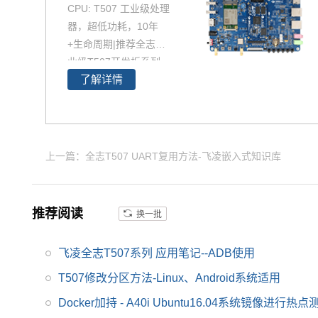
CPU: T507 工业级处理
器，超低功耗，10年
+生命周期|推荐全志工
业级T507开发板系列，
了解详情
飞凌OKT507-C开发板
采用全志T507 四核工
业级处理器 T507设计
开发，Cortex-A53架
构，工业级宽温，性能
上一篇：全志T507 UART复用方法-飞凌嵌入式知识库
强，低功耗，是一款高
性价比的工业级产品，
提供丰富的开发设计资
推荐阅读
换一批
料，提供产品规格书，
软硬件手册等，全志的
飞凌全志T507系列 应用笔记--ADB使用
T507适用于车载电子、
电力、医疗、工业控
T507修改分区方法-Linux、Android系统适用
制、物联网、智能终端
Docker加持 - A40i Ubuntu16.04系统镜像进行热点
等领域。