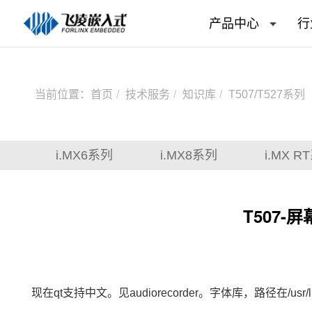
产品中心
行
当前位置：
首页
技术服务
知识库
T507/T527系列
i.MX6系列
i.MX8系列
i.MX R
T507
现在qt支持中文。见audiorecorder。字体库，路径在/usr/lib/fo