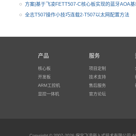
方案|基于飞凌FETT507-C核心板实现的蓝牙AOA
全志T507操作小技巧连载2-T507以太网配置方法
产品
服务
核心板
项目定制
开发板
技术支持
ARM工控机
售后服务
显控一体机
官方论坛
Copyright © 2007-2026 保定飞凌嵌入式技术有限公司 All R