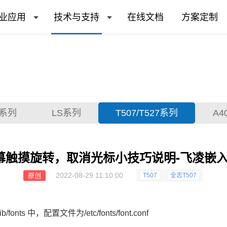
业应用
技术与支持
在线文档
方案定制
T系列
LS系列
T507/T527系列
A4
-屏幕触摸旋转，取消光标小技巧说明-飞凌嵌
2022-08-29 11:10:00
原创
T507
全志T507
nts 中，配置文件为/etc/fonts/font.conf