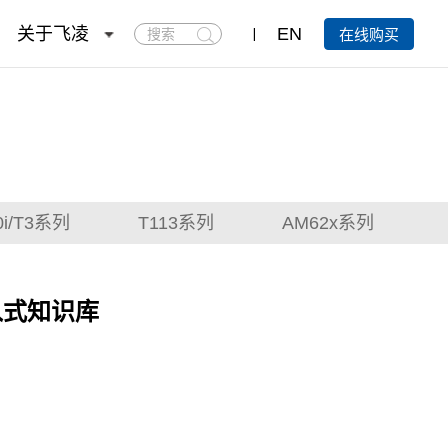
搜
关于飞凌
EN
在线购买
索
0i/T3系列
T113系列
AM62x系列
入式知识库