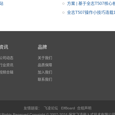
基站
方案 | 基于全志T507核
搭载Linux、Android、
Ubuntu*操作系统，适
全志T507操作小技巧连载
用于车载电子、电力、
医疗、工业控制、物联
网、智能终端等领域
资讯
品牌
公司动态
关于我们
行业资讯
品质保障
视频合辑
加入我们
联系我们
友情链接：
飞凌论坛
ElfBoard
合规声明
ights Reserved
Copyright © 2007-2024 保定飞凌嵌入式技术有限公司 All