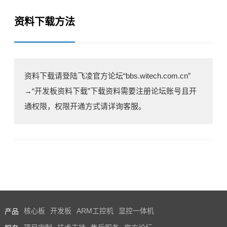
资料下载方法
资料下载请登陆
飞凌
官方论坛“bbs.witech.com.cn”
→“
开发板
资料下载”下载资料需要注册论坛账号且开
通权限，权限开通方式请详询客服。
产品
核心板
开发板
ARM工控机
显控一体机