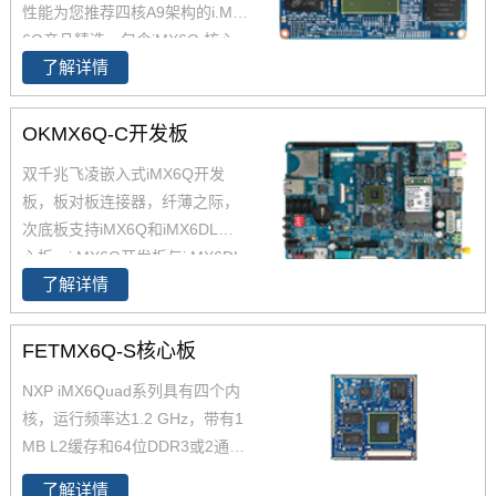
性能为您推荐四核A9架构的i.MX
6Q产品精选，包含iMX6Q 核心
了解详情
板、i.MX6Q 核心板、iMX6Q工
业级核心板，欢迎采购。 i.MX6
Q核心板基于NXP（原Freescal
OKMX6Q-C开发板
e）Cortex-A9架构的i.MX6Q四核
双千兆飞凌嵌入式iMX6Q开发
处理器设计，核心板小尺寸核心
板，板对板连接器，纤薄之际，
板搭配独特的薄款连接器，让设
次底板支持iMX6Q和iMX6DL核
计随心所欲！
心板。i.MX6Q开发板与i.MX6DL
了解详情
开发板资源丰富，原理图、PC
B、软件资源、硬件资源下载，
技术支持等。欢迎选购
FETMX6Q-S核心板
NXP iMX6Quad系列具有四个内
核，运行频率达1.2 GHz，带有1
MB L2缓存和64位DDR3或2通
道、32位LPDDR2支持。飞凌提
了解详情