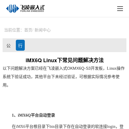
EN
在线购买
产品中心
当前位置：
首页
新闻中心
行业应用
公
行
技术与支持
司
业
iMX6Q Linux下常见问题解决方法
在线文档
OKMX6Q
-S3
以下问题解决
方案
已经在
飞凌嵌入式
开发板
，Linux操作
动
资
方案定制
系统下验证成功，其他平台下未经过验证，可根据实际情况参考使
态
讯
用。
关于飞凌
天猫商城
淘宝商城
1、iMX6Q平台自动登录
在iMX6平台根目录下bin目录下存在自动登录的软连接login，登
新闻中心