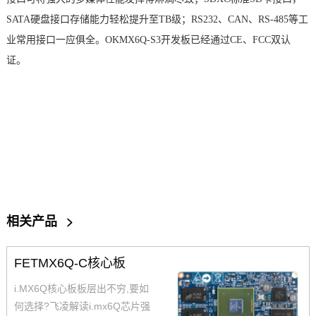
SATA
硬盘
接口存储能力轻松提升至TB级；RS232、CAN、RS-485等工
业常用接口一应俱全。
OKMX6Q-S3开发板
已经通过CE、FCC双认
证。
相关产品
>
FETMX6Q-C核心板
i.MX6Q核心板板层出不穷,要如
何选择?飞凌解读i.mx6Q芯片强