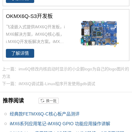
供商业级iMX6Q核心板,工业级iM
X6Q核心板,兼容一同底板。具有
OKMX6Q-S3开发板
抗震,抗氧化,抗干扰,更快速升级
产品等优势。保定飞凌嵌入式专
飞凌嵌入式提供iMX6Q开发板，i
注imx6,imx6开发板,飞思卡尔imx
MX6解决方案，iMX6Q核心板，
6等ARM嵌入式核心控制系统研
i.MX6Q开发板解决方案。iMX6Q
发、设计和生产,是imx6,imx6开
稳定、快速、性价比高，欢迎选
发板,飞思卡尔imx6提供者,imx6
了解详情
购 NXP iMX6系列芯片全支持，
系列产品现已畅销全国,欢迎咨询!
升级简配无忧替换。
上一篇：imx6Q修改内核启动时显示的小企鹅logo为自己的logo图片的
方法
下一篇：iMX6Q调试篇-Linux程序开发使用gdb调试
推荐阅读
换一批
经典款FETMX6Q-C核心板产品测评
iMX6系列应用笔记-iMX6Q GPIO 功能应用操作讲解