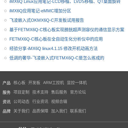
iMX6Q Linux应用笔记-LCD移植、LVDS移植、QT桌面旋转
iMX6Q应用笔记-eMMC增加分区
飞凌嵌入式OKMX6Q-C开发板试用报告
基于FETMX6Q-C核心板实现膀胱超声测容仪的通信显示方案
FETMX6Q-C核心板在全自动生化分析仪中的应用
经验分享-iMX6Q linux4.1.15 修改开机动画方法
低调的奢华-飞凌嵌入式FETMX6Q-C是怎么练成的
产品
核心板
开发板
ARM工控机
显控一体机
服务
项目定制
技术支持
售后服务
官方论坛
资讯
公司动态
行业资讯
视频合辑
品牌
关于我们
品质保障
加入我们
联系我们