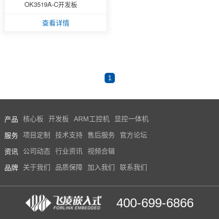
OK3519A-C开发板
技术论坛
查看详情
1
产品
核心板
开发板
ARM工控机
显控一体机
服务
项目定制
技术支持
售后服务
官方论坛
资讯
公司动态
行业资讯
视频合辑
品牌
关于我们
品质保障
加入我们
联系我们
400-699-6866