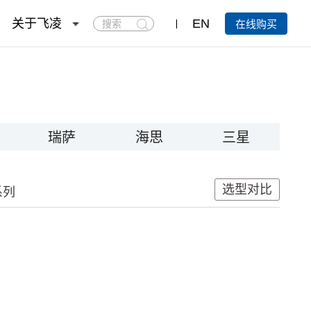
搜
关于飞凌
EN
在线购买
索
瑞萨
海思
三星
选型对比
系列