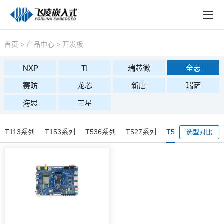
EN
在线购买
产品中心
首页
>
产品中心
>
开发板
行业应用
NXP
TI
瑞芯微
全志
赛昉
龙芯
新唐
瑞萨
技术与支持
海思
三星
在线文档
方案定制
T113系列
T153系列
T536系列
T527系列
T507系列
A40
选型对比
关于飞凌
天猫商城
淘宝商城
新闻中心