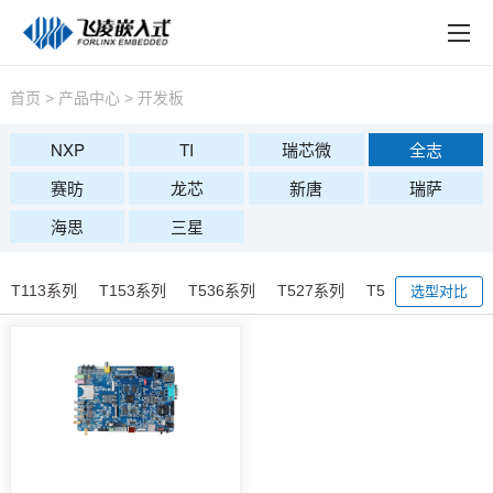
EN
在线购买
产品中心
首页
>
产品中心
>
开发板
行业应用
NXP
TI
瑞芯微
全志
赛昉
龙芯
新唐
瑞萨
技术与支持
海思
三星
在线文档
方案定制
T113系列
T153系列
T536系列
T527系列
T507系列
A40
选型对比
关于飞凌
天猫商城
淘宝商城
新闻中心