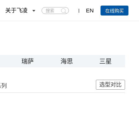
搜
关于飞凌
EN
在线购买
索
瑞萨
海思
三星
选型对比
系列