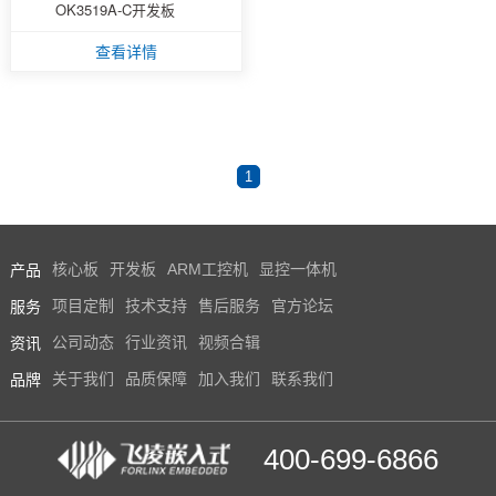
OK3519A-C开发板
技术论坛
查看详情
1
产品
核心板
开发板
ARM工控机
显控一体机
服务
项目定制
技术支持
售后服务
官方论坛
资讯
公司动态
行业资讯
视频合辑
品牌
关于我们
品质保障
加入我们
联系我们
400-699-6866