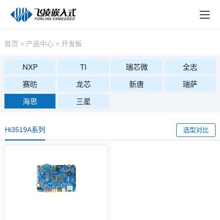
EN
在线购买
产品中心
首页
>
产品中心
>
开发板
行业应用
NXP
TI
瑞芯微
全志
赛昉
龙芯
新唐
瑞萨
技术与支持
海思
三星
在线文档
方案定制
Hi3519A系列
选型对比
关于飞凌
天猫商城
淘宝商城
新闻中心