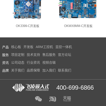
OK3399-C开发板
OKMX8MM-C开发板
产品
核心板
开发板
ARM工控机
显控一体机
服务
项目定制
技术支持
售后服务
官方论坛
资讯
公司动态
行业资讯
视频合辑
品牌
关于我们
品质保障
加入我们
联系我们
400-699-6866