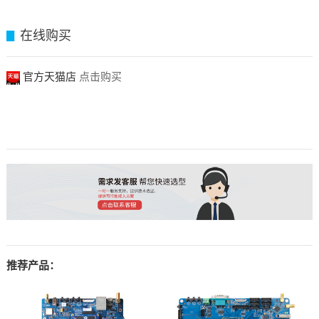
在线购买
▊
官方天猫店
点击购买
推荐产品：