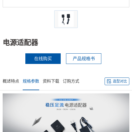
技术论坛
电源适配器
在线购买
产品规格书
概述特点
规格参数
资料下载
订购方式
选型对比