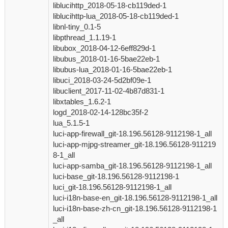
liblucihttp_2018-05-18-cb119ded-1
liblucihttp-lua_2018-05-18-cb119ded-1
libnl-tiny_0.1-5
libpthread_1.1.19-1
libubox_2018-04-12-6eff829d-1
libubus_2018-01-16-5bae22eb-1
libubus-lua_2018-01-16-5bae22eb-1
libuci_2018-03-24-5d2bf09e-1
libuclient_2017-11-02-4b87d831-1
libxtables_1.6.2-1
logd_2018-02-14-128bc35f-2
lua_5.1.5-1
luci-app-firewall_git-18.196.56128-9112198-1_all
luci-app-mjpg-streamer_git-18.196.56128-911219
8-1_all
luci-app-samba_git-18.196.56128-9112198-1_all
luci-base_git-18.196.56128-9112198-1
luci_git-18.196.56128-9112198-1_all
luci-i18n-base-en_git-18.196.56128-9112198-1_all
luci-i18n-base-zh-cn_git-18.196.56128-9112198-1
_all