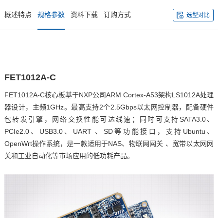
概述特点
规格参数
资料下载
订购方式
选型对比
FET1012A-
C
FET1012A-C
核心板
基于
NXP
公司
ARM
Cortex
-A53架构
LS1012A
处理
器设计，主频1GHz。最高支持2个2.5Gbps以太网控制器，配备硬件
包转发引擎，网络交换性能可达线速；同时可支持SATA3.0、
PCIe2.0、USB3.0、UART 、SD等功能接口，支持Ubuntu、
OpenWrt操作系统，是一款适用于NAS、
物联网网关
、宽带以太网网
关和工业自动化等市场应用的低功耗产品。