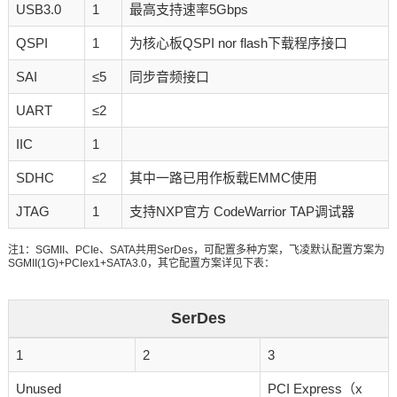
USB3.0
1
最高支持速率5Gbps
QSPI
1
为核心板QSPI nor flash下载程序接口
SAI
≤5
同步音频接口
UART
≤2
IIC
1
SDHC
≤2
其中一路已用作板载EMMC使用
JTAG
1
支持NXP官方 CodeWarrior TAP调试器
注1：SGMII、PCIe、SATA共用SerDes，可配置多种方案，飞凌默认配置方案为
SGMII(1G)+PCIex1+SATA3.0，其它配置方案详见下表：
SerDes
1
2
3
Unused
PCI Express（x