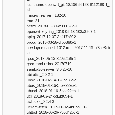
luci-theme-openwrt_git-18.196.56128-9112198-1_
all
mjpg-streamer_r182-10
mtd_21
netifd_2018-05-30-a580028d-1
openwrt-keyring_2018-05-18-103a32e9-1
opkg_2017-12-07-3b417b9f-2
procd_2018-03-28-dfb68f85-1
rcw-layerscape-ls1012ardb_2017-11-19-bf3ae3cb
-1
rpcd_2018-05-13-82062195-1
rpcd-mod-rrdns_20170710
samba36-server_3.6.25-10
ubi-utils_2.0.2-1
ubox_2018-02-14-128bc35f-2
ubus_2018-01-16-5bae22eb-1
ubusd_2018-01-16-5bae22eb-1
uci_2018-03-24-5d2bf09e-1
uclibcxx_0.2.4-3
uclient-fetch_2017-11-02-4b87d831-1
uhttpd_2018-06-26-796d42bc-1