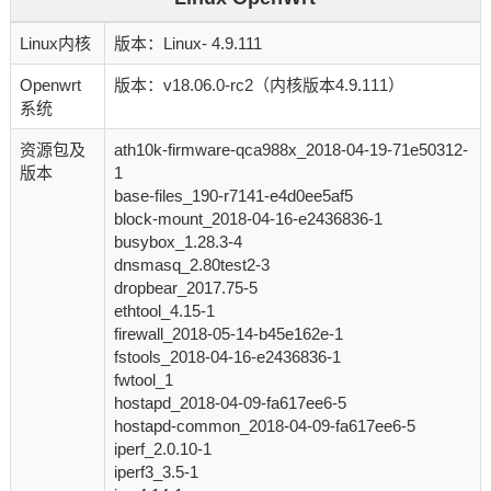
Linux内核
版本：Linux- 4.9.111
Openwrt
版本：v18.06.0-rc2（内核版本4.9.111）
系统
资源包及
ath10k-firmware-qca988x_2018-04-19-71e50312-
版本
1
base-files_190-r7141-e4d0ee5af5
block-mount_2018-04-16-e2436836-1
busybox_1.28.3-4
dnsmasq_2.80test2-3
dropbear_2017.75-5
ethtool_4.15-1
firewall_2018-05-14-b45e162e-1
fstools_2018-04-16-e2436836-1
fwtool_1
hostapd_2018-04-09-fa617ee6-5
hostapd-common_2018-04-09-fa617ee6-5
iperf_2.0.10-1
iperf3_3.5-1