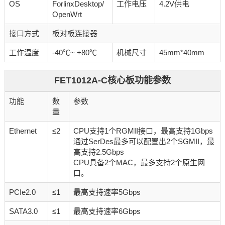
OS
ForlinxDesktop/
工作电压
4.2V供电
OpenWrt
接口方式
板对板连接器
工作温度
-40℃~ +80℃
机械尺寸
45mm*40mm
FET1012A-C核心板功能参数
功能
数
参数
量
Ethernet
≤2
CPU支持1个RGMII接口，最高支持1Gbps
通过SerDes最多可以配置出2个SGMII，最
高支持2.5Gbps
CPU具备2个MAC，最多支持2个原生网
口。
PCIe2.0
≤1
最高支持速率5Gbps
SATA3.0
≤1
最高支持速率6Gbps