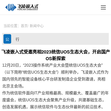
EN
在线购买
产品中心
当前位置：
首页
新闻中心
行业应用
公
行
技术与支持
司
业
飞凌嵌入式受邀亮相2023统信UOS生态大会，开启国产
在线文档
OS新探索
动
资
方案定制
12月20日，“2023操作系统产业大会暨
统信UOS
生态大会”
态
讯
（以下简称“统信UOS生态大会”）顺利举办，
飞凌嵌入式
作为
关于飞凌
国内领先的智能设备核心平台研发制造企业受到邀请，亮相
北京主会场。
天猫商城
作为统信软件面向IT产业规格最高、规模最大、覆盖最广的年
淘宝商城
度盛会，统信UOS生态大会聚焦产业升级，共建基础生态，
创造发展机遇，展示统信软件与生态伙伴最新的前沿技术、
新闻中心