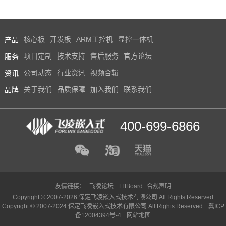
产品
核心板
开发板
ARM工控机
显控一体机
服务
项目定制
技术支持
售后服务
官方论坛
资讯
公司动态
行业资讯
视频合辑
品牌
关于我们
品质保障
加入我们
联系我们
400-699-6866
友情链接：
飞凌论坛
ElfBoard
合规声明
Copyright © 2007-2026 保定飞凌嵌入式技术有限公司 All Rights Reserved
Copyright © 2007-2024 保定飞凌嵌入式技术有限公司 All Rights Reserved
冀ICP
备12004394号-4
网站地图