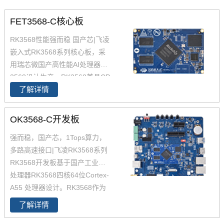
FET3568-C核心板
RK3568性能强而稳 国产芯|飞凌
嵌入式RK3568系列核心板，采
用瑞芯微国产高性能AI处理器RK
3568设计生产，RK3568兼具CP
了解详情
U、GPU、NPU、VPU于一身，
RK3568 性能、性价比在同类产
品中具有较高优势，RK3568处
OK3568-C开发板
理器是一款定位中高端的通用型
强而稳，国产芯，1Tops算力，
SoC， 飞凌RK3568核心板主要
多路高速接口|飞凌RK3568系列
面向工业互联网、HMI、NVR存
RK3568开发板基于国产工业级AI
储、车载中控、工业网关等领
处理器RK3568四核64位Cortex-
域。目前RK3568系列已经批量
A55 处理器设计。RK3568作为
稳定出货
国产化高性能处理器，瑞芯微RK
了解详情
3568芯片是一款定位中高端的通