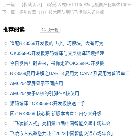
用型SoC，瑞芯微RK3568芯片是
上一篇：【权威认证】飞凌嵌入式FET113i-S核心板国产化率达100%
一款定位中高端的通用型SoC，
下一篇：德州仪器（TI）技术团队到访飞凌嵌入式总部
NPU达到1Tops，飞凌RK3568系
列核心板提供瑞芯微RK3568规
推荐阅读
换一批
格书_datasheet_数据手册_原理
图等，
适配RK3568开发板的「小」巧模块，大有可为
OK3568-C开发板源码编译与交叉编译环境搭建
今日发售！戳进来，带你走近OK3588-C开发板
RK3568复用讲解之UART8 复用为 CAN2 及复用为普通串口
AM6254双屏显示不同应用
AM6254关于M核的引脚在A核使用
源码编译 | OK3568-C开发板快速上手
国产RK3568 核心板 新版本官宣：内存大升级
「飞凌嵌入式」亮相第11届中国智能交通市场年会
飞凌嵌入式邀您共赴「2022中国智能交通市场年会」