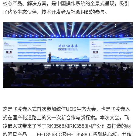
核心产品、解决
方案
，是中国操作系统的全景式呈现，吸引
了诸多生态伙伴、技术开发者及社会组织的参与。
技术论坛
这是
飞凌
嵌入式
首次参加统信UOS生态大会，也是飞凌嵌入
式在国产化道路上的又一次新合作与新探索。本次大会，飞
凌嵌入式带来了基于
RK3568
和RK3588国产处理器打造的两
款明星产品——FET3568-C及FET3588-C系列
核心板
，并作