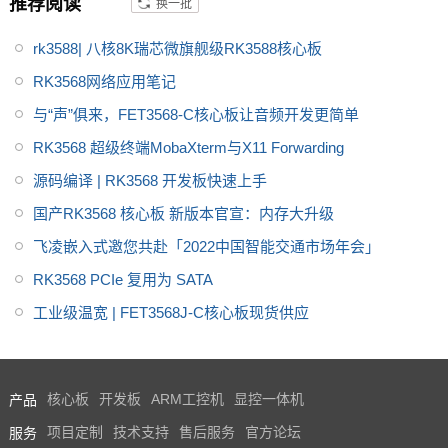
推荐阅读
换一批
件，是工业、电力、交通等关键
领域实现国产化降本的优质之
rk3588| 八核8K瑞芯微旗舰级RK3588核心板
选。T113性能参数及功能规格参
RK3568网络应用笔记
数详解见参数表。推荐飞凌FET1
与“声”俱来，FET3568-C核心板让音频开发更简单
13i核心板
RK3568 超级终端MobaXterm与X11 Forwarding
源码编译 | RK3568 开发板快速上手
国产RK3568 核心板 新版本官宣：内存大升级
飞凌嵌入式邀您共赴「2022中国智能交通市场年会」
RK3568 PCIe 复用为 SATA
工业级温宽 | FET3568J-C核心板现货供应
产品
核心板
开发板
ARM工控机
显控一体机
服务
项目定制
技术支持
售后服务
官方论坛