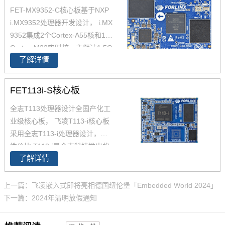
FET-MX9352-C核心板基于NXP
力测试，确保在高端应用中能够
i.MX9352处理器开发设计， i.MX
稳定运行。您可以通过飞凌提供
9352集成2个Cortex-A55核和1个
的rk3588开发套件充分评估和验
Cortex-M33实时核，主频达1.5G
证其性能。
了解详情
Hz， 原生支持8路UART、2路Et
hernet(含1路TSN)、2路USB 2.
0、2路CAN-FD总线等常用接
FET113i-S核心板
口。飞凌iMX93x系列在经市场验
全志T113处理器设计全国产化工
证的 i.MX 6和i.MX 8基础上进行
业级核心板， 飞凌T113-i核心板
了升级，集成NPU 可加速边缘机
采用全志T113-i处理器设计，高
器学习应用，i.MX9352核心板体
性价比 T113-i是全志科技推出的
积小巧，便于嵌入到您的产品
了解详情
高性能工业控制处理器T113系
中。
列。T113-i 主频1.2GHz，集成双
核Cortex-A7 CPU、64位玄铁C9
上一篇：飞凌嵌入式即将亮相德国纽伦堡「Embedded World 2024」
06 RISC-V CPU和HiFi4 DSP，
下一篇：2024年清明放假通知
提供高效的计算能力；T113-i核
心板整板采用工业级国产元器