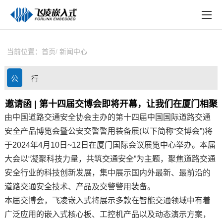
EN
在线购买
产品中心
当前位置：
首页
新闻中心
行业应用
公
行
技术与支持
司
业
邀请函 | 第十四届交博会即将开幕，让我们在厦门相聚
在线文档
由中国道路交通安全协会主办的第十四届中国国际道路交通
动
资
方案定制
安全产品博览会暨公安交警警用装备展(以下简称“交博会”)将
态
讯
于2024年4月10日~12日在厦门国际会议展览中心举办。本届
关于飞凌
大会以“凝聚科技力量，共筑交通安全”为主题，聚焦道路交通
安全行业的科技创新发展，集中展示国内外最新、最前沿的
天猫商城
道路交通安全技术、产品及交警警用装备。
淘宝商城
本届交博会，
飞凌嵌入式
将展示多款在智能交通领域中有着
广泛应用的
嵌入式
核心板
、
工控
机产品以及动态演示
方案
，
新闻中心