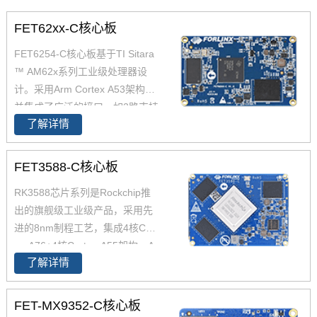
FET62xx-C核心板
FET6254-C核心板基于TI Sitara
™ AM62x系列工业级处理器设
计。采用Arm Cortex A53架构，
并集成了广泛的接口，如2路支持
了解详情
TSN的千兆以太网、USB 2.0CA
N-FD，AM6254核心板兼容AM6
2x全系列处理器，提供单核、双
FET3588-C核心板
核、四核可选，功能引脚完全兼
RK3588芯片系列是Rockchip推
容，飞凌嵌入式已经适配AM625
出的旗舰级工业级产品，采用先
4 AM6231 AM6232三款芯片为
进的8nm制程工艺，集成4核Cort
您带来灵活的成本组合方案，AM
ex-A76+4核Cortex-A55架构，A
62x可应用于广泛的工业环境，
了解详情
76主频高达2.4GHz，A55核主频
如人机界面(HMI)、工业计算机、
高达1.8GHz，能够提供强大的性
边缘计算、零售自动化、充电桩
能支撑。飞凌FET3588-C核心板
控制单元(TCU)、医疗设备等。
FET-MX9352-C核心板
经过了严苛的环境温度测试和压