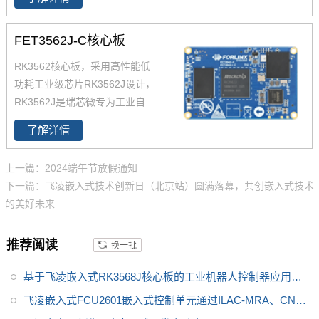
中。
列。T113-i 主频1.2GHz，集成双
核Cortex-A7 CPU、64位玄铁C9
FET3562J-C核心板
06 RISC-V CPU和HiFi4 DSP，
RK3562核心板，采用高性能低
提供高效的计算能力；T113-i核
功耗工业级芯片RK3562J设计，
心板整板采用工业级国产元器
RK3562J是瑞芯微专为工业自动
件，是工业、电力、交通等关键
化及消费类电子设备打造的一款
领域实现国产化降本的优质之
了解详情
高性能、低功耗国产化应用处理
选。T113性能参数及功能规格参
器，集成了4个ARM Cortex-A53
数详解见参数表。推荐飞凌FET1
上一篇：2024端午节放假通知
高性能核，主频高达1.8GHz。R
13i核心板
下一篇：飞凌嵌入式技术创新日（北京站）圆满落幕，共创嵌入式技术
K3562核心板采用3组80Pin板对
的美好未来
板连接器，可插拔式设计便于产
品的安装与维护。
推荐阅读
换一批
基于飞凌嵌入式RK3568J核心板的工业机器人控制器应用方
案
飞凌嵌入式FCU2601嵌入式控制单元通过ILAC-MRA、CNAS