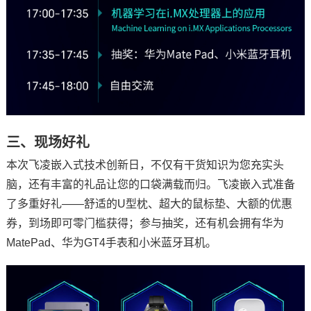
三、现场好礼
本次飞凌嵌入式技术创新日，不仅有干货知识为您充实头
脑，还有丰富的礼品让您的口袋满载而归。飞凌嵌入式准备
了多重好礼——舒适的U型枕、超大的鼠标垫、大额的优惠
券，到场即可零门槛获得；参与抽奖，还有机会拥有华为
MatePad、华为GT4手表和小米蓝牙耳机。