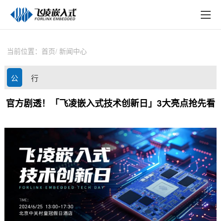
EN
在线购买
产品中心
当前位置：
首页
新闻中心
行业应用
公
行
技术与支持
司
业
官方剧透！「飞凌嵌入式技术创新日」3大亮点抢先看
在线文档
动
资
方案定制
态
讯
关于飞凌
天猫商城
淘宝商城
新闻中心