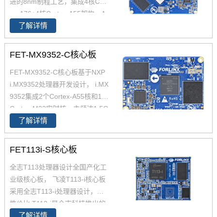
进的8nm制程工艺，集成4核Cort
ex-A76+4核Cortex-A55架构，A
了解详情
76主频高达2.4GHz，A55核主频
高达1.8GHz，能够提供强大的性
能支撑。飞凌FET3588-C核心板
FET-MX9352-C核心板
经过了严苛的环境温度测试和压
FET-MX9352-C核心板基于NXP
力测试，确保在高端应用中能够
i.MX9352处理器开发设计， i.MX
稳定运行。您可以通过飞凌提供
9352集成2个Cortex-A55核和1个
的rk3588开发套件充分评估和验
Cortex-M33实时核，主频达1.5G
证其性能。
了解详情
Hz， 原生支持8路UART、2路Et
hernet(含1路TSN)、2路USB 2.
0、2路CAN-FD总线等常用接
FET113i-S核心板
口。飞凌iMX93x系列在经市场验
全志T113处理器设计全国产化工
证的 i.MX 6和i.MX 8基础上进行
业级核心板， 飞凌T113-i核心板
了升级，集成NPU 可加速边缘机
采用全志T113-i处理器设计，高
器学习应用，i.MX9352核心板体
性价比 T113-i是全志科技推出的
积小巧，便于嵌入到您的产品
了解详情
高性能工业控制处理器T113系