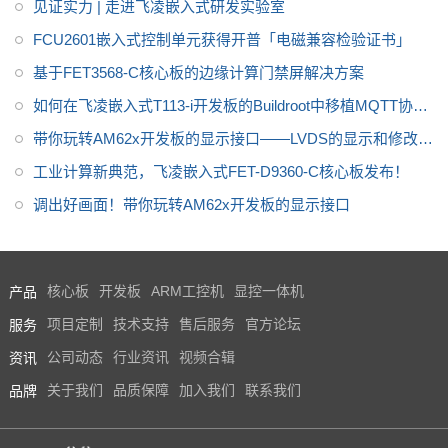
检测认证
见证实力 | 走进飞凌嵌入式研发实验室
FCU2601嵌入式控制单元获得开普「电磁兼容检验证书」
基于FET3568-C核心板的边缘计算门禁屏解决方案
如何在飞凌嵌入式T113-i开发板的Buildroot中移植MQTT协
议？
带你玩转AM62x开发板的显示接口——LVDS的显示和修改方
式
工业计算新典范，飞凌嵌入式FET-D9360-C核心板发布！
调出好画面！带你玩转AM62x开发板的显示接口
产品
核心板
开发板
ARM工控机
显控一体机
服务
项目定制
技术支持
售后服务
官方论坛
资讯
公司动态
行业资讯
视频合辑
品牌
关于我们
品质保障
加入我们
联系我们