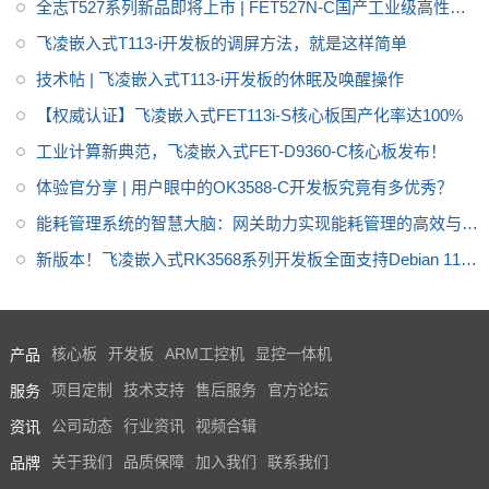
全志T527系列新品即将上市 | FET527N-C国产工业级高性能
PU；嵌入式3D GPU加之带有M
核心板先睹为快
飞凌嵌入式T113-i开发板的调屏方法，就是这样简单
MU的专用2D硬件引擎，最大限
度提升显示性能；H.265超清硬
技术帖 | 飞凌嵌入式T113-i开发板的休眠及唤醒操作
解码，最高支持8K分辨率。
【权威认证】飞凌嵌入式FET113i-S核心板国产化率达100%
工业计算新典范，飞凌嵌入式FET-D9360-C核心板发布！
体验官分享 | 用户眼中的OK3588-C开发板究竟有多优秀？
能耗管理系统的智慧大脑：网关助力实现能耗管理的高效与安
全
新版本！飞凌嵌入式RK3568系列开发板全面支持Debian 11系
统
产品
核心板
开发板
ARM工控机
显控一体机
服务
项目定制
技术支持
售后服务
官方论坛
资讯
公司动态
行业资讯
视频合辑
品牌
关于我们
品质保障
加入我们
联系我们