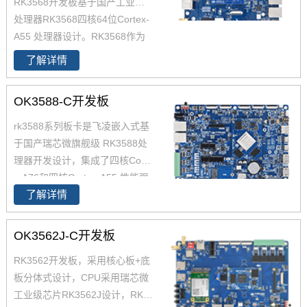
RK3568开发板基于国产工业级AI
处理器RK3568四核64位Cortex-
A55 处理器设计。RK3568作为
国产化高性能处理器，瑞芯微RK
了解详情
3568芯片是一款定位中高端的通
用型SoC，瑞芯微RK3568芯片是
OK3588-C开发板
一款定位中高端的通用型SoC，
NPU达到1Tops，飞凌RK3568系
rk3588系列板卡是飞凌嵌入式基
列核心板提供瑞芯微RK3568规
于国产瑞芯微旗舰级 RK3588处
格书_datasheet_数据手册_原理
理器开发设计，集成了四核Corte
图等，
x-A76和四核Cortex-A55,性能强
了解详情
大，可通过rk3588开发板产品简
介了解了rk3588功能特点，评估
芯片性能参数，飞凌为RK3588
OK3562J-C开发板
提供了丰富的参考资料，包括rk3
RK3562开发板，采用核心板+底
588原理图、使用手册、应用笔
板分体式设计，CPU采用瑞芯微
记等，为便于客户对开发套件的
工业级芯片RK3562J设计，RK3
参考，rk3588开发板做了多重防