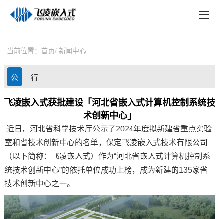
EN
在线购买
产品中心
当前位置：
首页
新闻中心
行业应用
公
行
技术与支持
司
业
飞凌嵌入式获批建设「河北省嵌入式计算机控制系统技
在线文档
术创新中心」
动
资
方案定制
近日，河北省科学技术厅公示了2024年度拟新建省重点实验
态
讯
室和省技术创新中心的名单，保定飞凌嵌入式技术有限公司
关于飞凌
（以下简称：飞凌嵌入式）作为“河北省嵌入式计算机控制系
统技术创新中心”的依托单位成功上榜，成为新建的135家省
天猫商城
技术创新中心之一。
淘宝商城
新闻中心