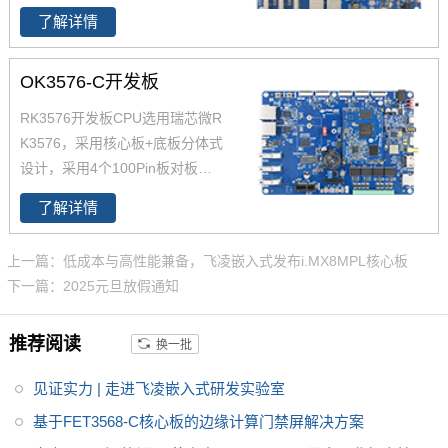
562J是瑞芯微专为工业自动化及
护设计，像静电、浪涌、脉冲群
了解详情
消费类电子设备打造的一款高性
等，产品稳定可靠，值得推荐。
能、低功耗国产化应用处理器，
OK3576-C开发板
集成了4个ARM Cortex-A53高性
能核，主频高达1.8GHz。RK356
RK3576开发板CPU选用瑞芯微R
2核心板采用3组80Pin板对板连
K3576，采用核心板+底板分体式
接器，可插拔式设计便于产品的
设计，采用4个100Pin板对板连
安装与维护。
接器的方式将处理器的功能引脚
了解详情
以最便利的方式全部引出，并针
对不同的功能做了深度优化，方
上一篇：低成本与高性能兼备，飞凌嵌入式发布i.MX8MPL核心板
便用户二次开发的同时简化用户
下一篇：2025元旦放假通知
设计，为您的项目提供良好的评
估及设计依据。RK3576是瑞芯
推荐阅读
换一批
微专为AIoT市场打造的一款高算
力、高性能、低功耗的国产化应
见证实力 | 走进飞凌嵌入式研发实验室
用处理器，集成了4个ARM Corte
x-A72和4个 ARM Cortex-A53高
基于FET3568-C核心板的边缘计算门禁屏解决方案
性能核；内置6TOPS超强算力N