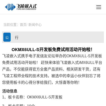
EN
在线购买
产品中心
当前位置：
首页
新闻中心
行业应用
公
行
技术与支持
司
业
OKMX6ULL-S开发板免费试用活动开始啦！
在线文档
飞凌嵌入式
携手电子发烧友论坛举办的
OKMX6UL
L-S
开发板
动
资
方案定制
免费试用
活动开始啦！ 赶快来体验
飞凌
嵌入式
iMX6ULL
平台
态
讯
产品，不仅能获得官方全套产品资料、相关研发干货，还有
关于飞凌
飞凌工程师全程的技术支持。被选中的幸运小伙伴别忘了将
您使用板卡的心得分享给我们，大惊喜等你哟！
天猫商城
活动信息
淘宝商城
1、板卡名称：OKMX6ULL-S开发板
新闻中心