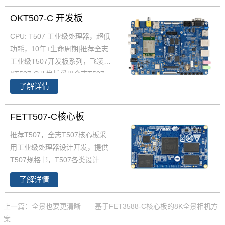
OKT507-C 开发板
CPU: T507 工业级处理器，超低
功耗，10年+生命周期|推荐全志
工业级T507开发板系列，飞凌O
KT507-C开发板采用全志T507
了解详情
四核工业级处理器 T507设计开
发，Cortex-A53架构，工业级宽
温，性能强，低功耗，是一款高
FETT507-C核心板
性价比的工业级产品，提供丰富
推荐T507，全志T507核心板采
的开发设计资料，提供产品规格
用工业级处理器设计开发，提供
书，软硬件手册等，全志的T507
T507规格书，T507各类设计资
适用于车载电子、电力、医疗、
料。FETT507-C核心板集成全志
工业控制、物联网、智能终端等
了解详情
T507四核工业级处理器设计开
领域。
发，Cortex-A53架构，主频1.5G
上一篇：全景也要更清晰——基于FET3588-C核心板的8K全景相机方
Hz，集成G31 GPU，内存2GB D
案
DR3L，存储8GB eMMC。整板