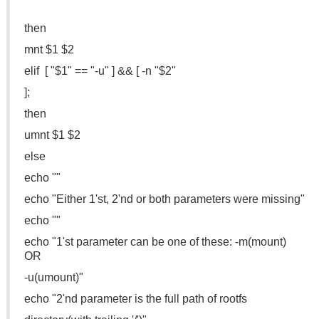
then
mnt $1 $2
elif [ "$1" == "-u" ] && [ -n "$2"
];
then
umnt $1 $2
else
echo ""
echo "Either 1'st, 2'nd or both parameters were missing"
echo ""
echo "1'st parameter can be one of these: -m(mount)
OR
-u(umount)"
echo "2'nd parameter is the full path of rootfs