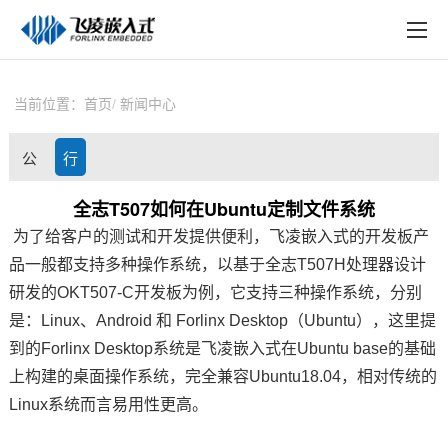
EN
在线购买
产品中心
当前位置：
首页
新闻中心
行业应用
公
行
技术与支持
司
业
全志T507如何在Ubuntu定制文件系统
在线文档
为了给客户的测试和开发提供便利，
飞凌嵌入式
的
开发板
产
动
资
方案定制
品一般都支持多种操作系统，以基于
全志T507
H处理器设计
态
讯
研发的OK
T507
-C开发板为例，它支持三种操作系统，分别
关于飞凌
是：Linux、Android 和 Forlinx Desktop（Ubuntu），这里提
到的Forlinx Desktop系统是
飞凌
嵌入式
在Ubuntu base的基础
天猫商城
上构建的桌面操作系统，完全兼容Ubuntu18.04，相对传统的
淘宝商城
Linux系统而言易用性更高。
新闻中心