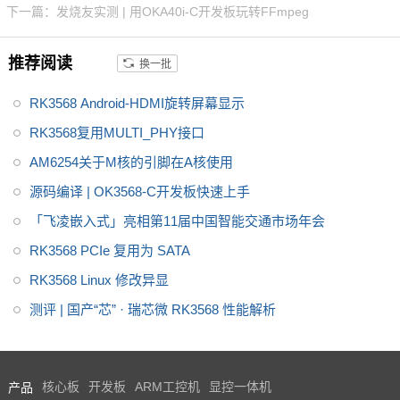
下一篇：发烧友实测 | 用OKA40i-C开发板玩转FFmpeg
工业级运行温宽，支持绝大部分
当前流行的视频及图片格式解
推荐阅读
换一批
码，具有稳定可靠的工业级产品
性能、低功耗以及丰富的用户接
RK3568 Android-HDMI旋转屏幕显示
口等优势，搭载Linux、Androi
d、Ubuntu*操作系统，适用于车
RK3568复用MULTI_PHY接口
载电子、电力、医疗、工业控
AM6254关于M核的引脚在A核使用
制、物联网、智能终端等领域
源码编译 | OK3568-C开发板快速上手
「飞凌嵌入式」亮相第11届中国智能交通市场年会
RK3568 PCIe 复用为 SATA
RK3568 Linux 修改异显
测评 | 国产“芯” · 瑞芯微 RK3568 性能解析
产品
核心板
开发板
ARM工控机
显控一体机