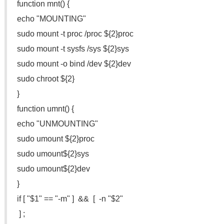
function mnt() {
echo "MOUNTING"
sudo mount -t proc /proc ${2}proc
sudo mount -t sysfs /sys ${2}sy
s
sudo mount -o bind /dev ${2}dev
sudo chroot ${2}
}
function umnt() {
echo "UNMOUNTING"
sudo umount ${2}proc
sudo umount${2}sys
sudo umount${2}dev
}
if [ "$1" == "-m" ] && [ -n "$2"
] ;