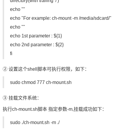
directory(with trailing '/')"
echo ""
echo "For example: ch-mount -m /media/sdcard/"
echo ""
echo 1st parameter : ${1}
echo 2nd parameter : ${2}
fi
② 设置这个shell脚本可执行权限，如下：
sudo chmod 777 ch-mount.sh
③ 挂载文件系统：
执行ch-mount.sh脚本 指定参数-m,挂载成功如下：
sudo ./ch-mount.sh -m ./