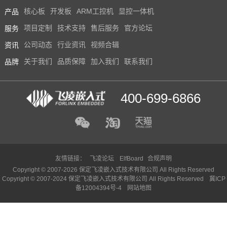
产品
核心板
开发板
ARM工控机
显控一体机
服务
项目定制
技术支持
售后服务
官方论坛
资讯
公司动态
行业资讯
视频合辑
品牌
关于我们
品质保障
加入我们
联系我们
400-699-6866
友情链接：
飞凌论坛
ElfBoard
合规声明
Copyright © 2007-2026 保定飞凌嵌入式技术有限公司 All Rights Reserved
Copyright © 2007-2024 保定飞凌嵌入式技术有限公司 All Rights Reserved
冀ICP
备12004394号-4
网站地图