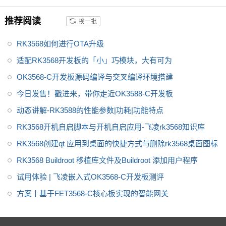
588原理图、使用手册、应用笔
记等，为便于客户对开发套件的
推荐阅读
换一批
参考，rk3588开发板做了多重防
护设计，像静电、浪涌、脉冲群
RK3568如何进行OTA升级
等，产品稳定可靠，值得推荐。
适配RK3568开发板的「小」巧模块，大有可为
OK3568-C开发板源码编译与交叉编译环境搭建
今日发售！戳进来，带你走近OK3588-C开发板
动态讲解-RK3588的性能参数|功耗|功能特点
RK3568开机自启脚本与开机自启应用-飞凌rk3568知识库
RK3568创建qt 应用到桌面的快捷方式与删除rk3568桌面图标
RK3568 Buildroot 移植库文件及Buildroot 添加用户程序
试用体验 | 飞凌嵌入式OK3568-C开发板测评
方案丨基于FET3568-C核心板实现的智能网关