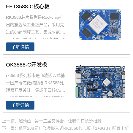
FET3588-C核心板
RK3588芯片系列是Rockchip推
出的旗舰级工业级产品，采用先
进的8nm制程工艺，集成4核Cort
ex-A76+4核Cortex-A55架构，A
了解详情
76主频高达2.4GHz，A55核主频
高达1.8GHz，能够提供强大的性
能支撑。飞凌FET3588-C核心板
OK3588-C开发板
经过了严苛的环境温度测试和压
rk3588系列板卡是飞凌嵌入式基
力测试，确保在高端应用中能够
于国产瑞芯微旗舰级 RK3588处
稳定运行。您可以通过飞凌提供
理器开发设计，集成了四核Corte
的rk3588开发套件充分评估和验
x-A76和四核Cortex-A55,性能强
证其性能。
了解详情
大，可通过rk3588开发板产品简
介了解了rk3588功能特点，评估
芯片性能参数，飞凌为RK3588
上一篇：邀请函 | 第十三届交博会，让我们在长沙相聚
提供了丰富的参考资料，包括rk3
下一篇：低至288元！飞凌嵌入式RK3568核心板「1+8GB」配置上新