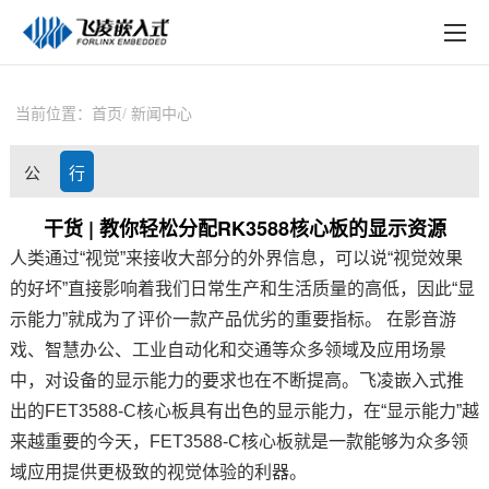
EN
在线购买
产品中心
当前位置：
首页
新闻中心
行业应用
公
行
技术与支持
司
业
干货 | 教你轻松分配RK3588核心板的显示资源
在线文档
人类通过“视觉”来接收大部分的外界信息，可以说“视觉效果
动
资
方案定制
的好坏”直接影响着我们日常生产和生活质量的高低，因此“显
态
讯
示能力”就成为了评价一款产品优劣的重要指标。 在影音游
关于飞凌
戏、智慧办公、工业自动化和交通等众多领域及应用场景
中，对设备的显示能力的要求也在不断提高。飞凌嵌入式推
天猫商城
出的FET3588-C核心板具有出色的显示能力，在“显示能力”越
淘宝商城
来越重要的今天，FET3588-C核心板就是一款能够为众多领
域应用提供更极致的视觉体验的利器。
新闻中心