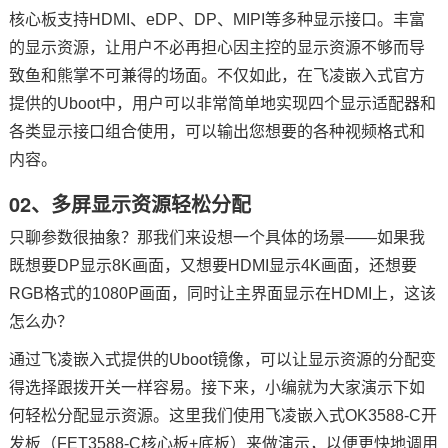
核心板支持HDMI、eDP、DP、MIPI等多种
显示接口
。丰富
的显示资源，让用户不必再担心因主控的显示资源不够而导
致鱼和熊掌不可兼得的场面。不仅如此，在
飞凌
嵌入式
官方
提供的Uboot中，用户可以非常简单地实现四个显示适配器和
各类显示接口组合使用，可以输出您想要的各种视频格式和
内容。
02、多屏显示资源轻松分配
只聊参数很抽象？那我们来设想一个具体的场景——如果我
既想要DP显示8K画面，又想要HDMI显示4K画面，还想要
RGB格式的1080P画面，同时让主界面显示在HDMI上，这该
怎么办？
通过飞凌嵌入式提供的Uboot镜像，可以让显示资源的分配变
得选择跟拨开关一样容易。接下来，小编就为大家演示下如
何轻松分配显示资源。这里我们使用飞凌嵌入式OK3588-C
开
发板
（FET3588-C核心板+底板）来做演示，以便更快地调用