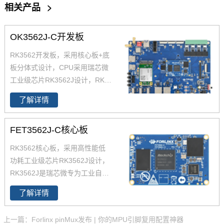
相关产品
>
OK3562J-C开发板
RK3562开发板，采用核心板+底
板分体式设计，CPU采用瑞芯微
工业级芯片RK3562J设计，RK3
562J是瑞芯微专为工业自动化及
了解详情
消费类电子设备打造的一款高性
能、低功耗国产化应用处理器，
FET3562J-C核心板
集成了4个ARM Cortex-A53高性
能核，主频高达1.8GHz。RK356
RK3562核心板，采用高性能低
2核心板采用3组80Pin板对板连
功耗工业级芯片RK3562J设计，
接器，可插拔式设计便于产品的
RK3562J是瑞芯微专为工业自动
安装与维护。
化及消费类电子设备打造的一款
了解详情
高性能、低功耗国产化应用处理
器，集成了4个ARM Cortex-A53
上一篇：Forlinx pinMux发布 | 你的MPU引脚复用配置神器
高性能核，主频高达1.8GHz。R