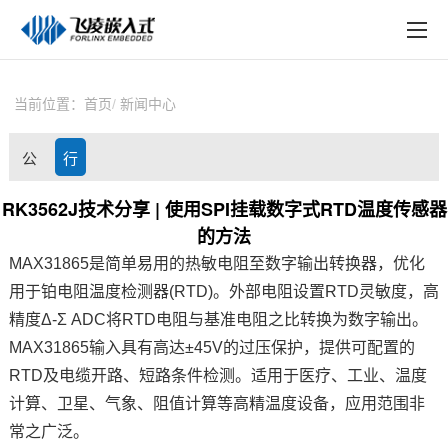
EN
在线购买
产品中心
当前位置：
首页
新闻中心
行业应用
公
行
技术与支持
司
业
RK3562J技术分享 | 使用SPI挂载数字式RTD温度传感器
在线文档
的方法
动
资
方案定制
MAX31865是简单易用的热敏电阻至数字输出转换器，优化
态
讯
用于铂电阻温度检测器(RTD)。外部电阻设置RTD灵敏度，高
关于飞凌
精度Δ-Σ ADC将RTD电阻与基准电阻之比转换为数字输出。
MAX31865输入具有高达±45V的过压保护，提供可配置的
天猫商城
RTD及电缆开路、短路条件检测。适用于医疗、工业、温度
淘宝商城
计算、卫星、气象、阻值计算等高精温度设备，应用范围非
常之广泛。
新闻中心