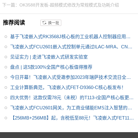
下一篇：OK3588开发板-超频模式修改为常规模式及功耗介绍
K3562核心板采用3组80Pin板对
板连接器，可插拔式设计便于产
推荐阅读
换一批
品的安装与维护。
基于飞凌嵌入式RK3568J核心板的工业机器人控制器应用方
案
飞凌嵌入式FCU2601嵌入式控制单元通过ILAC-MRA、CNAS
检测认证
见证实力 | 走进飞凌嵌入式研发实验室
盘点 | 这5款100%全国产核心板值得推荐
今日开幕！飞凌嵌入式受邀参加2023年瑞萨技术交流日全国
巡回展
工业计算新典范，飞凌嵌入式FET-D9360-C核心板发布！
四大优势！这款仅需78元（未税）的T113-i全国产核心板更值
得关注
飞凌嵌入式FCU2601网关，为工商业储能EMS注入智慧的力
量
【256MB+256MB】起，含税低至88元！飞凌嵌入式FET113i-
S全国产核心板上市