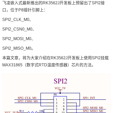
飞凌嵌入式
最新推出的RK3562J
开发板
上预留出了
SPI
2接
口，位于P8插针
技术论坛
引脚
上：
SPI2_CLK_M0、
SPI2_CSN0_M0、
SPI2_MOSI_M0、
SPI2_MISO_M0。
本篇文章，将为大家介绍在RK3562J开发板上使用SPI2挂载
MAX31865（数字式RTD温度传感器）
芯片
的方法。