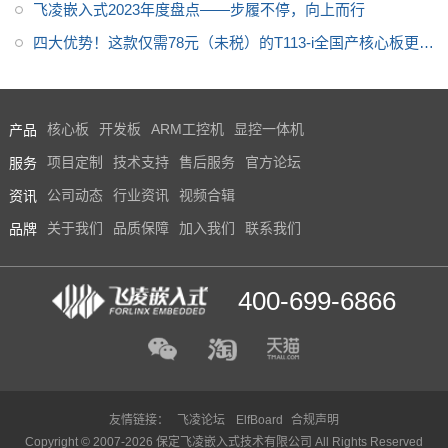
飞凌嵌入式2023年度盘点——步履不停，向上而行
四大优势！这款仅需78元（未税）的T113-i全国产核心板更值
得关注
产品
核心板
开发板
ARM工控机
显控一体机
服务
项目定制
技术支持
售后服务
官方论坛
资讯
公司动态
行业资讯
视频合辑
品牌
关于我们
品质保障
加入我们
联系我们
400-699-6866
友情链接：
飞凌论坛
ElfBoard
合规声明
Copyright © 2007-2026 保定飞凌嵌入式技术有限公司 All Rights Reserved