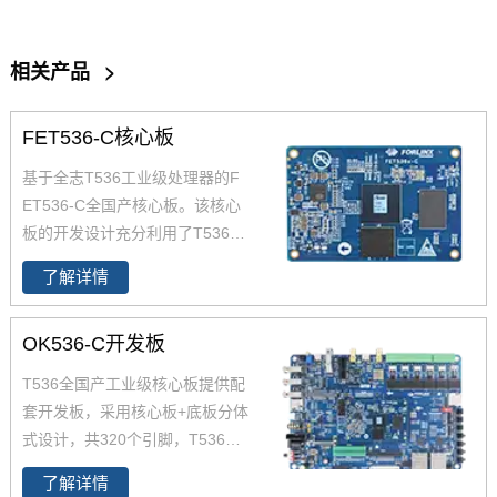
相关产品
>
FET536-C核心板
基于全志T536工业级处理器的F
ET536-C全国产核心板。该核心
板的开发设计充分利用了T536处
理器的性能优势。T536处理器的
了解详情
主频为1.6GHz，集成了四核Cort
ex-A55以及64位玄铁E907 RISC
OK536-C开发板
-V MCU，能够提供高效的计算能
力。此外，T536还支持2TOPS
T536全国产工业级核心板提供配
NPU、安全启动、国密算法IP、
套开发板，采用核心板+底板分体
全通路ECC、AMP、Linux-RT等
式设计，共320个引脚，T536开
功能。T536还配备了广泛的连接
发板采用4个80Pin板对板连接器
接口，包括USB、SDIO、UAR
了解详情
的方式将处理器的功能引脚以最