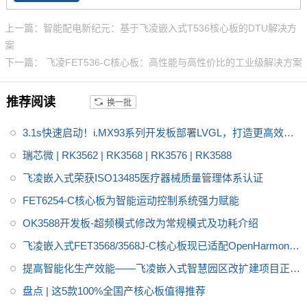
T、SPI、CAN-FD、以太网、AD
便利的方式引出，并针对不同的
C（模数转换器）、LocalBus
上一篇：智能配电新纪元：基于飞凌嵌入式T536核心板的DTU解决方
功能做了深度优化，
T536开发板
等，以满足不同应用场景的需求
案
方便用户二次开发的同时简化用
下一篇： 飞凌FET536-C核心板：高性能与高性价比的工业级解决方案
户设计，为您的项目提供良好的
评估及设计依据。
推荐阅读
换一批
3.1s快速启动！i.MX93系列开发板部署LVGL，打造更高效的
GUI
瑞芯微 | RK3562 | RK3568 | RK3576 | RK3588
飞凌嵌入式荣获ISO13485医疗器械质量管理体系认证
FET6254-C核心板为智能运动控制系统强力赋能
OK3588开发板-超频模式修改为常规模式及功耗介绍
飞凌嵌入式FET3568/3568J-C核心板现已适配OpenHarmony
4.1
提高智能化生产效能——飞凌嵌入式智慧园区改扩建项目正式
启动
盘点 | 这5款100%全国产核心板值得推荐