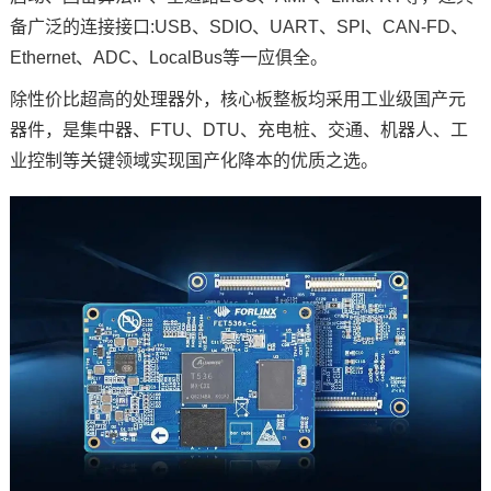
备广泛的连接接口:USB、SDIO、UART、
SPI
、CAN-FD、
技术论坛
Ethernet、ADC、LocalBus等一应俱全。
除性价比超高的处理器外，核心板整板均采用工业级国产元
器件，是集中器、FTU、DTU、
充电桩
、交通、
机器人
、工
业控制等关键领域实现国产化降本的优质之选。