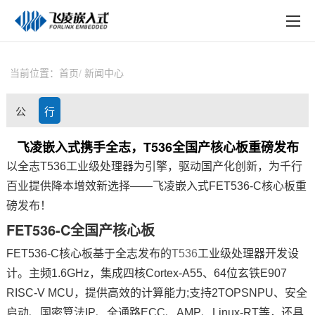
EN
在线购买
产品中心
当前位置：
首页
新闻中心
行业应用
公
行
技术与支持
司
业
飞凌嵌入式携手全志，T536全国产核心板重磅发布
在线文档
以全志T536工业级处理器为引擎，驱动国产化创新，为千行
动
资
方案定制
百业提供降本增效新选择——飞凌嵌入式FET536-C核心板重
态
讯
磅发布！
关于飞凌
FET536-C
全国产
核心板
天猫商城
FET536-C核心板基于
全志
发布的
T536
工业级处理器开发设
计。主频1.6GHz，集成四核
Cortex
-A55、64位玄铁E907
淘宝商城
RISC-V MCU，提供高效的计算能力;支持2TOPSNPU、安全
新闻中心
启动、国密算法IP、全通路ECC、AMP、Linux-RT等，还具